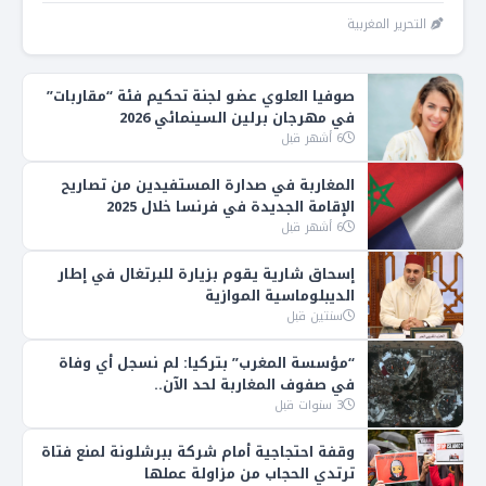
التحرير المغربية
صوفيا العلوي عضو لجنة تحكيم فئة “مقاربات”
في مهرجان برلين السينمائي 2026
6 أشهر قبل
المغاربة في صدارة المستفيدين من تصاريح
الإقامة الجديدة في فرنسا خلال 2025
6 أشهر قبل
إسحاق شارية يقوم بزيارة للبرتغال في إطار
الديبلوماسية الموازية
سنتين قبل
“مؤسسة المغرب” بتركيا: لم نسجل أي وفاة
في صفوف المغاربة لحد الآن..
3 سنوات قبل
وقفة احتجاجية أمام شركة ببرشلونة لمنع فتاة
ترتدي الحجاب من مزاولة عملها