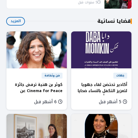
5 سنوات قبل
قضايا نسائية
المزيد
جهات
فن وثقافة
أكادير تحتضن لقاء جهويا
كوثر بن هنية ترفض جائزة
لتعزيز التكفل بالنساء ضحايا
Cinema for Peace عن
العنف بدعم أوروبي
فيلم «صوت هند رجب»
5 أشهر قبل
6 أشهر قبل
وشراكات مدنية
وتؤكد: لا سلام دون
مساءلة