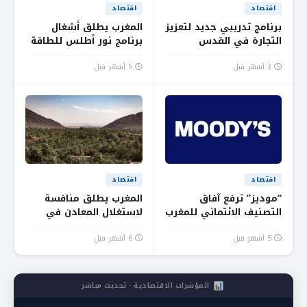
اقتصاد
اقتصاد
برنامج تدريبي جديد لتعزيز
المغرب يطلق أشغال
التجارة في القدس
برنامج نور أطلس للطاقة
الشمسية بقدرة 305
ميغاواط
3 أشهر قبل
5 أشهر قبل
اقتصاد
اقتصاد
“موديز” ترفع آفاق
المغرب يطلق منافسة
التصنيف الائتماني للمغرب
لاستغلال المعادن في
إلى “إيجابية”
تافيلالت وفكيك بمقاربة
مستدامة
5 أشهر قبل
6 أشهر قبل
المؤشرات الاقتصادية · تحديث مباشر