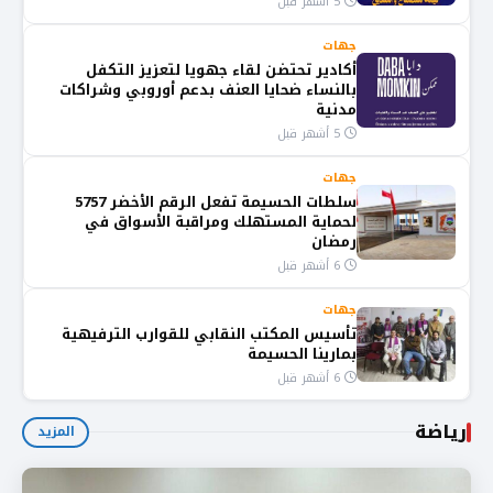
5 أشهر قبل
جهات
أكادير تحتضن لقاء جهويا لتعزيز التكفل
بالنساء ضحايا العنف بدعم أوروبي وشراكات
مدنية
5 أشهر قبل
جهات
سلطات الحسيمة تفعل الرقم الأخضر 5757
لحماية المستهلك ومراقبة الأسواق في
رمضان
6 أشهر قبل
جهات
تأسيس المكتب النقابي للقوارب الترفيهية
بمارينا الحسيمة
6 أشهر قبل
رياضة
المزيد