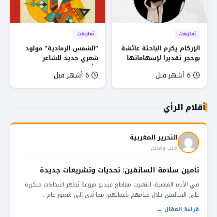
تمازيغت
تمازيغت
الإركام يكرم الباحثة عائشة
“الشمس الرمادية” مولود
بوحجر تقديرا لإسهاماتها
شعري جديد للشاعر
في تطوير البحث اللغوي
الأمازيغي ميمون الصحراوي
6 أشهر قبل
6 أشهر قبل
الأمازيغي
أقلام الرأي
التحرير المغربية
كاتب ومحلل
تأمين سلامة السائقين: تحديات وتشريعات جديدة
في الأيام الماضية، انتشرت مقاطع فيديو مروعة تُظهر اعتداءات متكررة
على السائقين خلال قيامهم بأعمالهم، مما أدى إلى شعور عام...
قراءة المقال ←