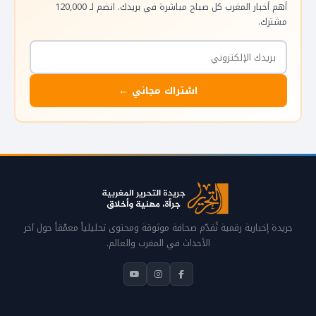
أهم أخبار المغرب كل صباح مباشرة في بريدك. انضم لـ 120,000
مشترك.
اشتراك مجاني ←
جريدة إخبارية رقمية تُقدّم صحافة موثوقة ومحتوى تحليلياً معمّقاً حول آخر
الأحداث في المغرب والعالم.