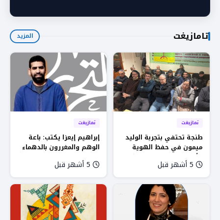
تامازيغت
المزيد
تمازيغت
تمازيغت
طنجة تحتفي بتجربة الوليد
إبراهيم إيعزا يكتب: باعة
ميمون في حفظ الهوية
الوهم والمغررون بالدهماء
الأمازيغية خلال ندوة فكرية
5 أشهر قبل
5 أشهر قبل