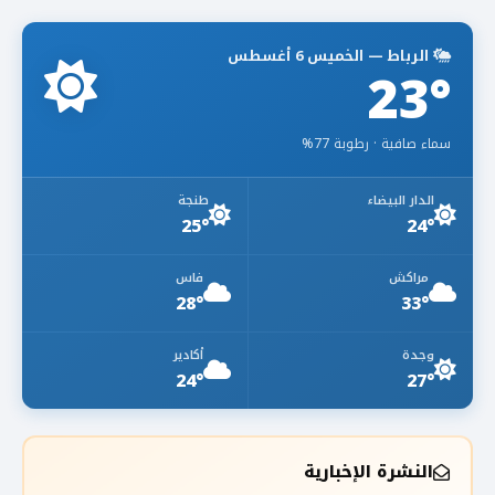
الرباط — الخميس 6 أغسطس
23°
سماء صافية · رطوبة 77%
الدار البيضاء
طنجة
25°
24°
مراكش
فاس
28°
33°
وجدة
أكادير
24°
27°
النشرة الإخبارية