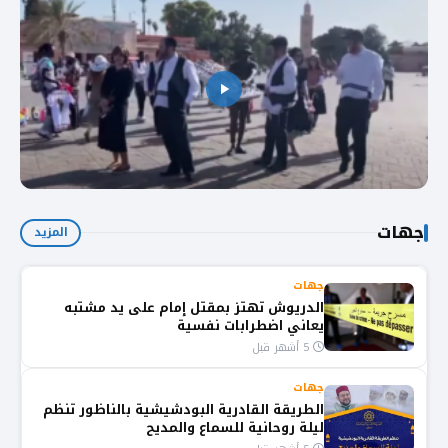
بالفيديو.. وصول أول وفد سياحي إسرائيلي لمراكش
جهات
بعد استئناف العلاقات
المزيد
جهات
الدريوش تهتز بمقتل إمام على يد مشتبه
يعاني اضطرابات نفسية
5 أشهر قبل
جهات
الطريقة القادرية البودشيشية بالناظور تنظم
ليلة روحانية للسماع والمديح