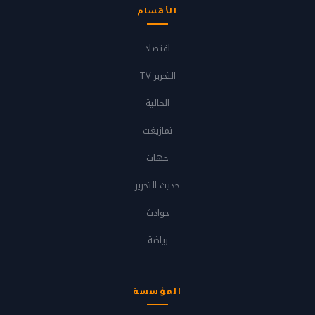
الأقسام
اقتصاد
التحرير TV
الجالية
تمازيغت
جهات
حديث التحرير
حوادث
رياضة
المؤسسة