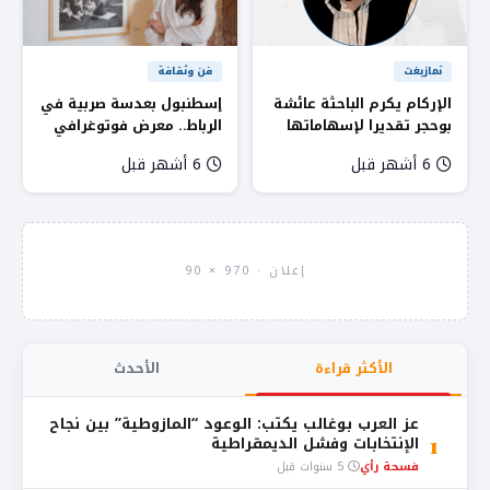
تمازيغت
فن وثقافة
الإركام يكرم الباحثة عائشة
إسطنبول بعدسة صربية في
بوحجر تقديرا لإسهاماتها
الرباط.. معرض فوتوغرافي
في تطوير البحث اللغوي
يجسر الشرق والغرب برواق
6 أشهر قبل
6 أشهر قبل
الأمازيغي
باب الكبير
إعلان · 970 × 90
الأكثر قراءة
الأحدث
عز العرب بوغالب يكتب: الوعود “المازوطية” بين نجاح
1
الإنتخابات وفشل الديمقراطية
فسحة رأي
5 سنوات قبل