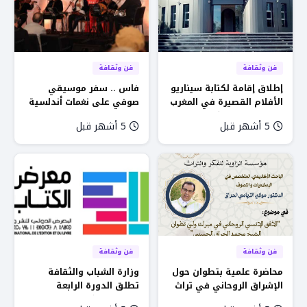
فن وثقافة
فن وثقافة
إطلاق إقامة لكتابة سيناريو
فاس .. سفر موسيقي
الأفلام القصيرة في المغرب
صوفي على نغمات أندلسية
بمبادرة من المركز
في حفل “ليالي رمضان”
5 أشهر قبل
5 أشهر قبل
السينمائي المغربي
فن وثقافة
فن وثقافة
محاضرة علمية بتطوان حول
وزارة الشباب والثقافة
الإشراق الروحاني في تراث
تطلق الدورة الرابعة
الشيخ محمد الحراق الحسني
لمسابقة الكتابة الإبداعية