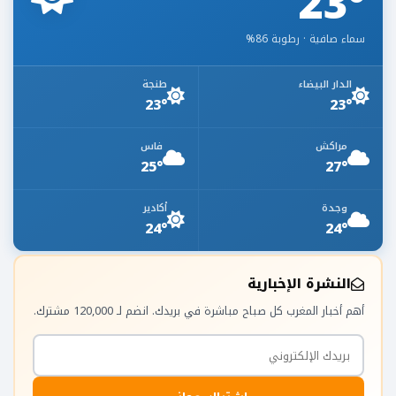
23°
سماء صافية · رطوبة 86%
الدار البيضاء
طنجة
23°
23°
مراكش
فاس
25°
27°
وجدة
أكادير
24°
24°
النشرة الإخبارية
أهم أخبار المغرب كل صباح مباشرة في بريدك. انضم لـ 120,000 مشترك.