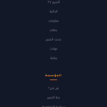
التحرير TV
الجالية
تمازيغت
جهات
حديث التحرير
حوادث
رياضة
المؤسسة
من نحن؟
خط التحرير
سياسة الخصوصية