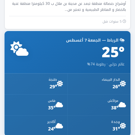
أوشراح حنصالة منطقة تبعد عن مدينة بن ملال ب 30 كيلومترا منطقة غنية
بالخضار و المناظر الطبيعية و تعتبر من...
5 سنوات قبل
الرباط — الجمعة 7 أغسطس
25°
غائم جزئي · رطوبة 74%
الدار البيضاء
طنجة
29°
26°
مراكش
فاس
35°
38°
وجدة
أكادير
24°
31°