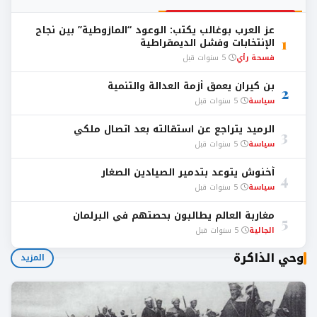
عز العرب بوغالب يكتب: الوعود “المازوطية” بين نجاح
1
الإنتخابات وفشل الديمقراطية
فسحة رأي
5 سنوات قبل
بن كيران يعمق أزمة العدالة والتنمية
2
سياسة
5 سنوات قبل
الرميد يتراجع عن استقالته بعد اتصال ملكي
3
سياسة
5 سنوات قبل
أخنوش يتوعد بتدمير الصيادين الصغار
4
سياسة
5 سنوات قبل
مغاربة العالم يطالبون بحصتهم في البرلمان
5
الجالية
5 سنوات قبل
وحي الذاكرة
المزيد