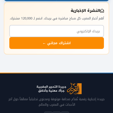
النشرة الإخبارية
أهم أخبار المغرب كل صباح مباشرة في بريدك. انضم لـ 120,000 مشترك.
اشتراك مجاني ←
جريدة إخبارية رقمية تُقدّم صحافة موثوقة ومحتوى تحليلياً معمّقاً حول آخر
الأحداث في المغرب والعالم.