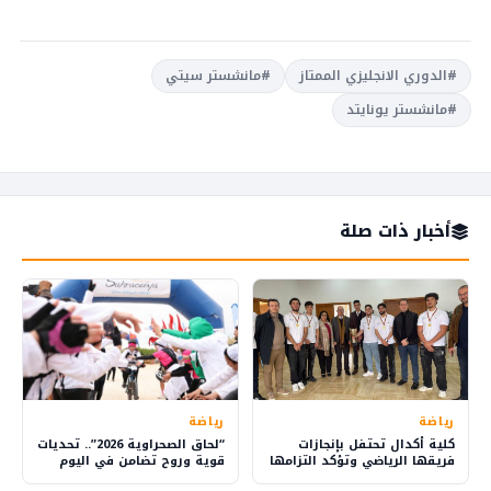
#الدوري الانجليزي الممتاز
#مانشستر سيتي
#مانشستر يونايتد
أخبار ذات صلة
رياضة
رياضة
كلية أكدال تحتفل بإنجازات
“لحاق الصحراوية 2026”.. تحديات
فريقها الرياضي وتؤكد التزامها
قوية وروح تضامن في اليوم
بالتميز الطلابي والبحث العلمي
الثالث بالداخلة