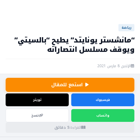
رياضة
“مانشستر يونايتد” يطيح “بالسيتي”
ويوقف مسلسل انتصاراته
الإثنين 8 مارس 2021
استمع للمقال
فيسبوك
تويتر
واتساب
نسخ
القراءة:
5 دقائق