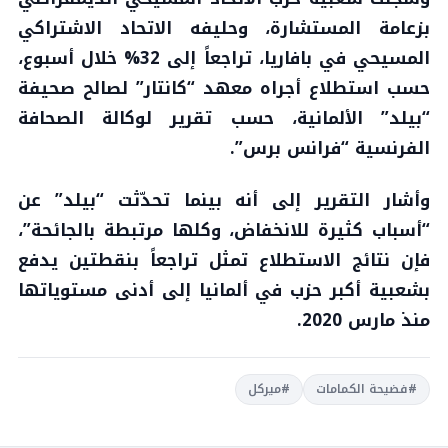
بزعامة المستشارة، وحليفه الاتحاد الاشتراكي
المسيحي في بافاريا، تراجعاً إلى 32% خلال أسبوع،
حسب استطلاع أجراه معهد “كانتار” لصالح صحيفة
“بيلد” الألمانية، حسب تقرير لوكالة الصحافة
الفرنسية “فرانس برس”.
وأشار التقرير إلى أنه بينما تحدّثت “بيلد” عن
“أسباب كثيرة للانخفاض، وكلها مرتبطة بالجائحة”،
فإن نتائج الاستطلاع تمثل تراجعاً بنقطتين يدفع
بشعبية أكبر حزب في ألمانيا إلى أدنى مستوياتها
منذ مارس 2020.
#فضيحة الكمامات
#ميركل