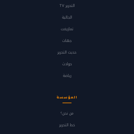
التحرير TV
الجالية
تمازيغت
جهات
حديث التحرير
حوادث
رياضة
المؤسسة
من نحن؟
خط التحرير