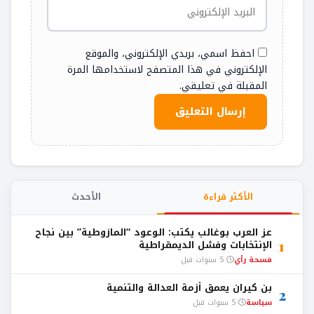
احفظ اسمي، بريدي الإلكتروني، والموقع
الإلكتروني في هذا المتصفح لاستخدامها المرة
المقبلة في تعليقي.
الأكثر قراءة
الأحدث
عز العرب بوغالب يكتب: الوعود “المازوطية” بين نجاح
1
الإنتخابات وفشل الديمقراطية
فسحة رأي
5 سنوات قبل
بن كيران يعمق أزمة العدالة والتنمية
2
سياسة
5 سنوات قبل