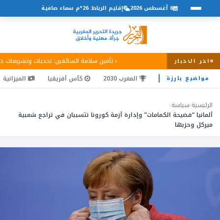
6 أغسطس 2026
إقليم الرباط: 26°م سماء صافية
تأمين سلامة السائقين: تحديات وتشريعات ج
اخر الاخبار
المغرب 2030
كأس أفريقيا
الميزانية
مواضيع بارزة
الرئيسية
›
سياسة
›
ألمانيا “فضيحة الكمامات” وإدارة أزمة كورونا تتسببان في تراجع شعبية
ميركل وحزبها