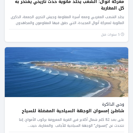
معركة أنوال: الشعب يخلد مائوية حدث تاريخي يفتخر به
كل المغاربة
يخلد الشعـب المغربـي ومعه أسرة المقاومة وجيش التحرير، الجمعة، الذكرى
المائوية لمعركة أنوال المجيدة، التي حقق فيها المقاومون والمجاهدون
المغاربة...
5 سنوات قبل
وحي الذاكرة
شاطئ إمسوان الوجهة السياحية المفضلة للسياح
على بعد 82 كلم شمال أكادير في القرية المعروفة بركوب الأمواج، إننا
نتحدث عن “إمسوان” الوجهة السياحية للأجانب والمغاربة، حيث...