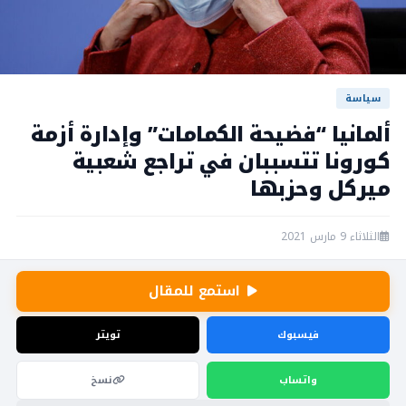
سياسة
ألمانيا “فضيحة الكمامات” وإدارة أزمة
كورونا تتسببان في تراجع شعبية
ميركل وحزبها
الثلاثاء 9 مارس 2021
استمع للمقال
فيسبوك
تويتر
واتساب
نسخ