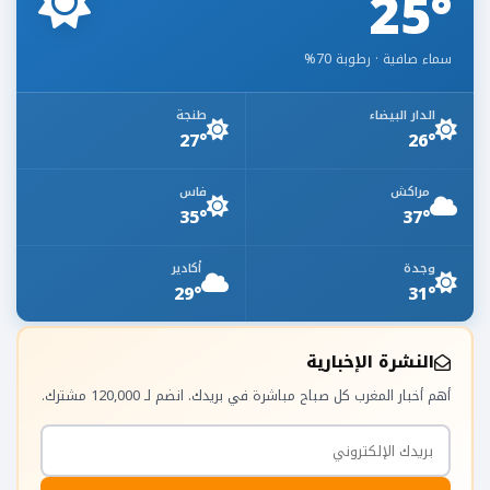
25°
سماء صافية · رطوبة 70%
الدار البيضاء
طنجة
27°
26°
مراكش
فاس
35°
37°
وجدة
أكادير
29°
31°
النشرة الإخبارية
أهم أخبار المغرب كل صباح مباشرة في بريدك. انضم لـ 120,000 مشترك.