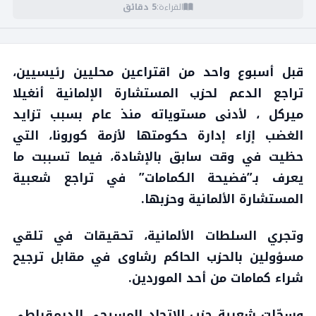
القراءة:
5 دقائق
قبل أسبوع واحد من اقتراعين محليين رئيسيين،
تراجع الدعم لحزب المستشارة الإلمانية أنغيلا
ميركل ، لأدنى مستوياته منذ عام بسبب تزايد
الغضب إزاء إدارة حكومتها لأزمة كورونا، التي
حظيت في وقت سابق بالإشادة، فيما تسببت ما
يعرف بـ”فضيحة الكمامات” في تراجع شعبية
المستشارة الألمانية وحزبها.
وتجري السلطات الألمانية، تحقيقات في تلقي
مسؤولين بالحزب الحاكم رشاوى في مقابل ترجيح
شراء كمامات من أحد الموردين.
وسجّلت شعبية حزب الاتحاد المسيحي الديمقراطي