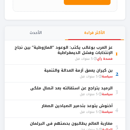
الأكثر قراءة
الأحدث
عز العرب بوغالب يكتب: الوعود “المازوطية” بين نجاح
1
الإنتخابات وفشل الديمقراطية
فسحة رأي
5 سنوات قبل
بن كيران يعمق أزمة العدالة والتنمية
2
سياسة
5 سنوات قبل
الرميد يتراجع عن استقالته بعد اتصال ملكي
3
سياسة
5 سنوات قبل
أخنوش يتوعد بتدمير الصيادين الصغار
4
سياسة
5 سنوات قبل
مغاربة العالم يطالبون بحصتهم في البرلمان
5
الجالية
5 سنوات قبل