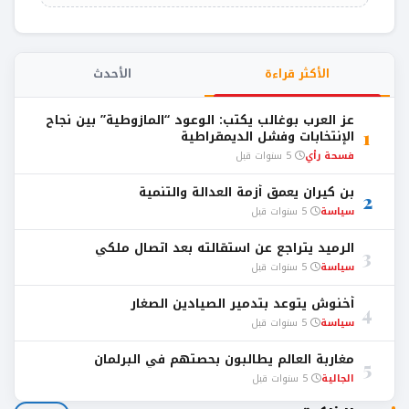
الأكثر قراءة
الأحدث
عز العرب بوغالب يكتب: الوعود “المازوطية” بين نجاح
1
الإنتخابات وفشل الديمقراطية
فسحة رأي
5 سنوات قبل
بن كيران يعمق أزمة العدالة والتنمية
2
سياسة
5 سنوات قبل
الرميد يتراجع عن استقالته بعد اتصال ملكي
3
سياسة
5 سنوات قبل
أخنوش يتوعد بتدمير الصيادين الصغار
4
سياسة
5 سنوات قبل
مغاربة العالم يطالبون بحصتهم في البرلمان
5
الجالية
5 سنوات قبل