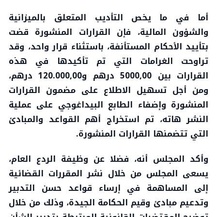
أما في ما يخص التأديب المتعلق بالميزانية
والشؤون المالية، فإن القرارات المنشورة قضت
بتأييد الأحكام المستأنفة، باستثناء قرار واحد، وقد
تراوحت الغرامات التي تم تأكيدها في هذه
القرارات بين 5000,00 درهم و120.000,00 درهم،
ومن أجل تسهيل الاطلاع على مضمون القرارات
المنشورة وإضفاء الطابع البيداغوجي على عملية
النشر هاته، تم استخراج أهم القواعد والمبادئ
التي تتضمنها القرارات المنشورة.
وأكد المجلس أنه، فضلا عن وظيفة الردع العام،
يسعى المجلس من خلال نشر المقررات القضائية
إلى المساهمة في إرساء قواعد حسن التدبير
وتدعيم مبادئ وقيم الحكامة الجيدة، وذلك من خلال
توضيح المقتضيات القانونية المرتبطة بتدبير الشأن