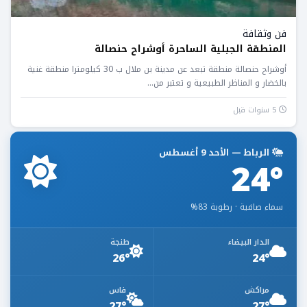
فن وثقافة
المنطقة الجبلية الساحرة أوشراح حنصالة
أوشراح حنصالة منطقة تبعد عن مدينة بن ملال ب 30 كيلومترا منطقة غنية
بالخضار و المناظر الطبيعية و تعتبر من...
5 سنوات قبل
الرباط — الأحد 9 أغسطس
24°
سماء صافية · رطوبة 83%
الدار البيضاء
طنجة
26°
24°
مراكش
فاس
27°
27°