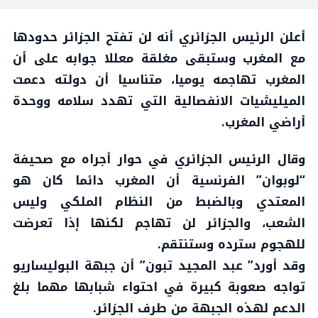
أعلن الرئيس الجزائري أنه لن تفتح الجزائر حدودها
مع المغرب وستبقى مغلقة معللا جوابه على أن
المغرب تهاجمه يوميا، متناسيا أن دولته دعمت
الميليشيات الانفصالية التي تهدد سلامه ووحدة
أراضي المغرب.
وقال الرئيس الجزائري في حوار أجراه مع صحيفة
“لوبوان” الفرنسية أن المغرب دائما كان هو
المعتدي وبالضبط من النظام الملكي وليس
الشعب، والجزائر لن تهاجم لكنها إذا تعرضت
للهجوم سترده وستنتقم.
وقد أورد” عبد المجيد تبون” أن جبهة البوليساريو
تواجه صعوبة كبيرة في احتواء شبابها مهما بلغ
الدعم لهذه الجبهة من طرف الجزائر.