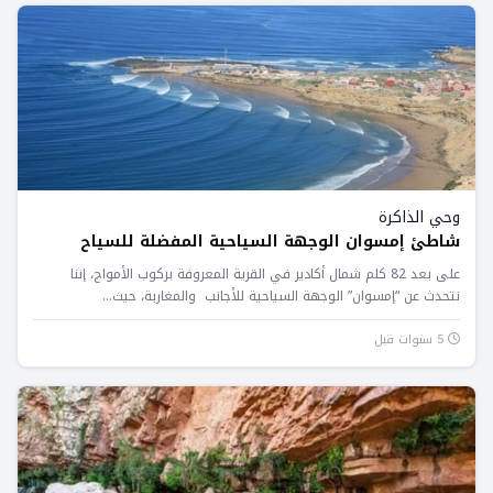
وحي الذاكرة
شاطئ إمسوان الوجهة السياحية المفضلة للسياح
على بعد 82 كلم شمال أكادير في القرية المعروفة بركوب الأمواج، إننا
نتحدث عن “إمسوان” الوجهة السياحية للأجانب والمغاربة، حيث...
5 سنوات قبل