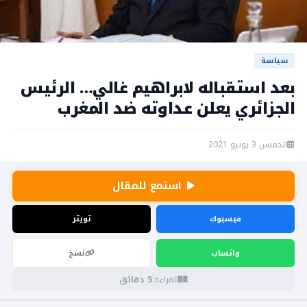
سياسة
بعد استقباله لابراهيم غالي… الرئيس
الجزائري يعلن عداوته ضد المغرب
الخميس 3 يونيو 2021
استمع للمقال
فيسبوك
تويتر
واتساب
نسخ
القراءة:
5 دقائق