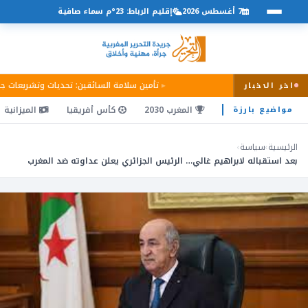
7 أغسطس 2026
إقليم الرباط: 23°م سماء صافية
تأمين سلامة السائقين: تحديات وتشريعات ج
اخر الاخبار
المغرب 2030
كأس أفريقيا
الميزانية
مواضيع بارزة
الرئيسية
›
سياسة
›
بعد استقباله لابراهيم غالي… الرئيس الجزائري يعلن عداوته ضد المغرب