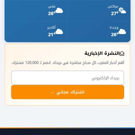
مراكش
فاس
26°
27°
وجدة
أكادير
21°
26°
النشرة الإخبارية
أهم أخبار المغرب كل صباح مباشرة في بريدك. انضم لـ 120,000 مشترك.
اشتراك مجاني ←