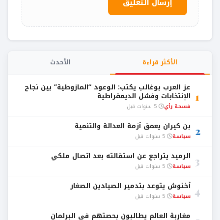
الأكثر قراءة
الأحدث
عز العرب بوغالب يكتب: الوعود “المازوطية” بين نجاح
1
الإنتخابات وفشل الديمقراطية
فسحة رأي
5 سنوات قبل
بن كيران يعمق أزمة العدالة والتنمية
2
سياسة
5 سنوات قبل
الرميد يتراجع عن استقالته بعد اتصال ملكي
3
سياسة
5 سنوات قبل
أخنوش يتوعد بتدمير الصيادين الصغار
4
سياسة
5 سنوات قبل
مغاربة العالم يطالبون بحصتهم في البرلمان