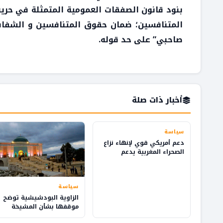
بنود قانون الصفقات العمومية المتمثلة في حرية
المتنافسين؛ ضمان حقوق المتنافسين و الشفاف
صاحبي” على حد قوله.
أخبار ذات صلة
سياسة
دعم أمريكي قوي لإنهاء نزاع
الصحراء المغربية يدعم
التنمية والاستثمار
سياسة
الزاوية البودشيشية توضح
موقفها بشأن المشيخة
وإدارة شؤون الطريقة