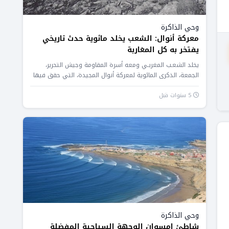
وحي الذاكرة
معركة أنوال: الشعب يخلد مائوية حدث تاريخي
يفتخر به كل المغاربة
يخلد الشعـب المغربـي ومعه أسرة المقاومة وجيش التحرير،
الجمعة، الذكرى المائوية لمعركة أنوال المجيدة، التي حقق فيها
المقاومون والمجاهدون المغاربة...
5 سنوات قبل
وحي الذاكرة
شاطئ إمسوان الوجهة السياحية المفضلة