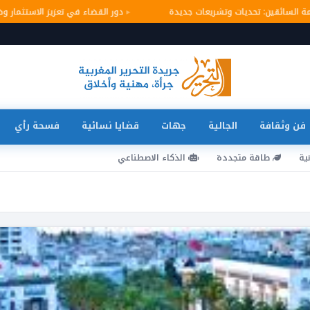
سلامة السائقين: تحديات وتشريعات جديدة
دور القضاء في تعزيز الاستثما
فن وثقافة
الجالية
جهات
قضايا نسائية
فسحة رأي
ية
طاقة متجددة
الذكاء الاصطناعي