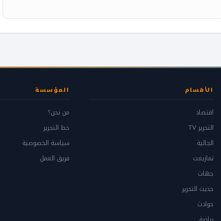
الأقسام
المؤسسة
اقتصاد
من نحن؟
التحرير TV
خط التحرير
الجالية
سياسة الخصوصية
تمازيغت
فريق العمل
جهات
حديث التحرير
حوادث
رياضة