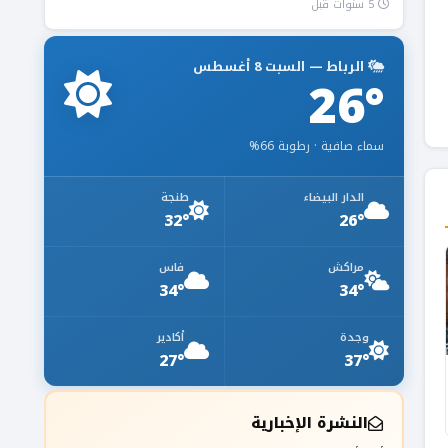
5 سنوات قبل
الرباط — السبت 8 أغسطس
26°
سماء صافية · رطوبة 66%
الدار البيضاء
طنجة
32°
26°
مراكش
فاس
34°
34°
وجدة
أكادير
27°
37°
النشرة الإخبارية