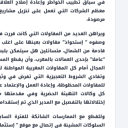
في سياق تطييب الخواطر وإعادة إصلاح العلاقا
معظم الشركات التي تعمل على تنزيل مشاريع “ال
مرصودة.
ويراهن العديد من المقاولات التي كانت قررت
وصفوه ” إستحواذ” مقاولات بعينها على اغلب مش
قادمة من الشمال، متسائلين هل سيتمكن بلبشي
“عاملا” بإحدى العمالات بالمغرب، وأن يقطع الم
المجال أمام كل المقاولات المغربية المواطنة
وتفادي الشروط التعجيزية التي تفرض في وثي
كل وكالات التهيئة الحضرية وفي مقدمتها مد
إختلالاتها بالتفصيل مع المدير الذي تم إستقدا
وللقطع مع الممارسات الشائكة للفترة السا
السلوكات المشينة في إتصال مع موقع ” إستثمار”