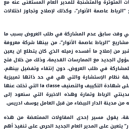
ت المتوترة والمتشنجة للمدير العام المستغنى عنه مع
رباط عاصمة الأنوار”، وكذلك لإصلاح وتجاوز اختلالات
 في وقت سابق عدم المشاركة في طلب العروض بسبب ما
اريع “الرباط عاصمة الأنوار”، من بينها شركة معروفة
ر من إصلاح ما أفسده زميله الذي كان يتطلع ان يعين
سؤول الجديد مع الممارسات القديمة، وذلك من خلال فتح
 للمشاركة في طلب العروض، دون إنتقاء وتفضيل بينهم،
قة نظام الإستشارة والتي هي في حد ذاتها تمييزية
للمقاولات المحظوظة، وإعادة العمل والإعتماد على شهادة التكييف والتصنيف la classe التي تخلت عنها
ينتي الرباط وتمارة وهذه الاخيرة التي سنعود إلى
مه من مدينة الدار البيضاء من قبل العامل يوسف ادريس.
بقة، يقول مسير إحدى المقاولات الممتعضة من هذه
 يتعين على المدير العام الجديد الحرص على تنفيذ أهم