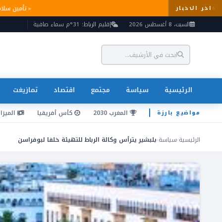
تأمين 
اخر الاخبار
السبت، 8 أغسطس 2026
إقليم الرباط: 31°م سماء صافية
الرئيسية
سياسة
مجتمع
اقتصاد
تمازيغت
المغرب 2030
كأس أفريقيا
الميزان
مواضيع بارزة
الرئيسية
›
سياسة
›
بلبشير يترأس وكالة الرباط للتهيئة خلفا لبوفراسن