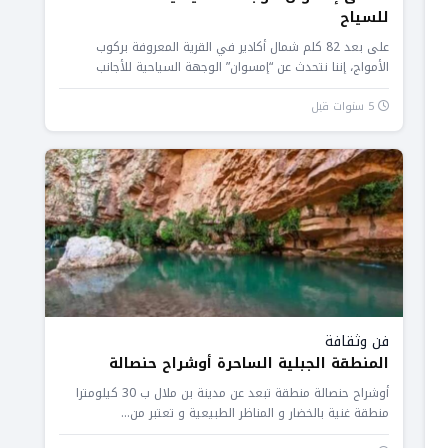
للسياح
على بعد 82 كلم شمال أكادير في القرية المعروفة بركوب
الأمواج، إننا نتحدث عن “إمسوان” الوجهة السياحية للأجانب
والمغاربة، حيث...
5 سنوات قبل
فن وثقافة
المنطقة الجبلية الساحرة أوشراح حنصالة
أوشراح حنصالة منطقة تبعد عن مدينة بن ملال ب 30 كيلومترا
منطقة غنية بالخضار و المناظر الطبيعية و تعتبر من...