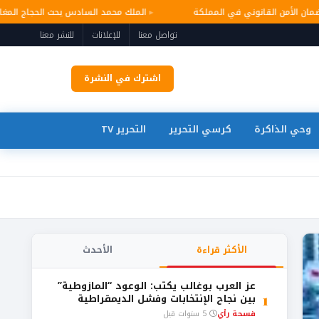
ر وضمان الأمن القانوني في المملكة
الملك محمد السادس يحث الحجاج ال
تواصل معنا
للإعلانات
للنشر معنا
اشترك في النشرة
وحي الذاكرة
كرسي التحرير
التحرير TV
الأكثر قراءة
الأحدث
عز العرب بوغالب يكتب: الوعود “المازوطية”
1
بين نجاح الإنتخابات وفشل الديمقراطية
فسحة رأي
5 سنوات قبل