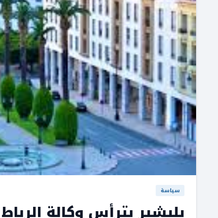
سياسة
بلبشير يترأس وكالة الرباط