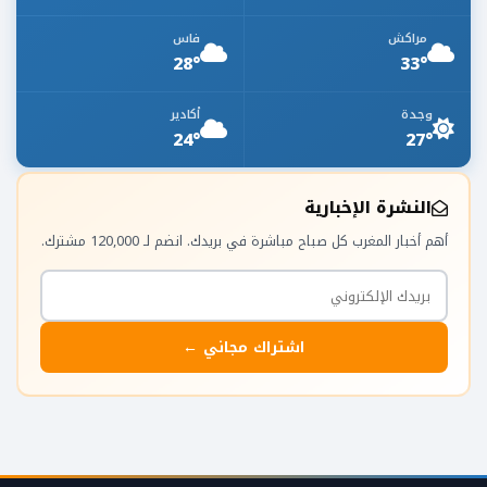
مراكش
فاس
28°
33°
وجدة
أكادير
24°
27°
النشرة الإخبارية
أهم أخبار المغرب كل صباح مباشرة في بريدك. انضم لـ 120,000 مشترك.
اشتراك مجاني ←