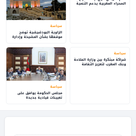
الصحراء المغربية يدعم التنمية
والاستثمار
سياسة
الزاوية البودشيشية توضح
موقفها بشأن المشيخة وإدارة
شؤون الطريقة
سياسة
شراكة مبتكرة بين وزارة الفلاحة
وبنك المغرب لتعزيز الثقافة
المالية في القرى
سياسة
مجلس الحكومة يوافق على
تعيينات قيادية جديدة