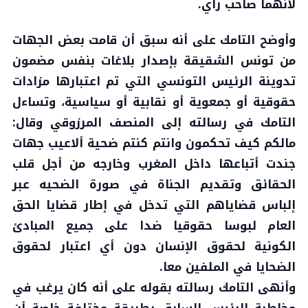
لأنهما صاحب رأي.
وأوضح التامك على أنه سبق أن قامت بعض الجهات
من تونس الشقيقة بإصدار بلاغات بنفس مضمون
تدوينة الرئيس التونسي التي تم اعتبارها مزادات
حقوقية أو جمعوية أو نقابية أو سياسية، وتساءل
التامك في رسالته إلى المنصف المرزوقي وقال:
مالكم كيف تحكمون وانتم كنتم ضحية ألاعيب جهات
جندت أتباعها داخل المغرب وخارجه من أجل قلب
الحقائق وتقديم الجناة في صورة الضحيه عبر
إلباس قضاياهم التي تدخل في إطار قضايا الحق
العام لبوسا حقوقيا ضدا على جميع المبادئ
الكونية لحقوق الإنسان دون أي اعتبار لحقوق
الضحايا في الملفين معا.
وأنهى التامك رسالته بقوله على أنه كان يرغب في
مخاطبة الرئيس السابق بطريقة مختلفة خاصة أن