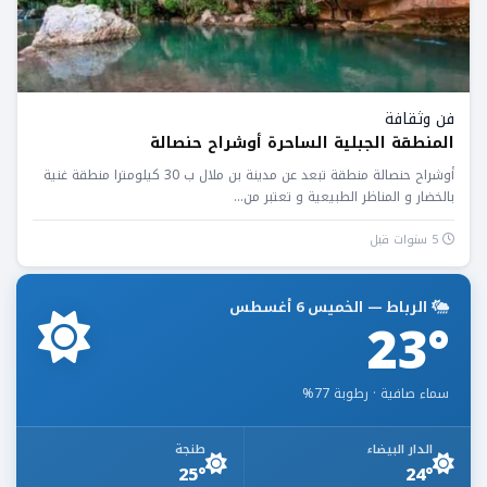
فن وثقافة
المنطقة الجبلية الساحرة أوشراح حنصالة
أوشراح حنصالة منطقة تبعد عن مدينة بن ملال ب 30 كيلومترا منطقة غنية
بالخضار و المناظر الطبيعية و تعتبر من...
5 سنوات قبل
الرباط — الخميس 6 أغسطس
23°
سماء صافية · رطوبة 77%
الدار البيضاء
طنجة
25°
24°