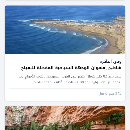
وحي الذاكرة
شاطئ إمسوان الوجهة السياحية المفضلة للسياح
على بعد 82 كلم شمال أكادير في القرية المعروفة بركوب الأمواج، إننا
نتحدث عن “إمسوان” الوجهة السياحية للأجانب والمغاربة، حيث...
5 سنوات قبل