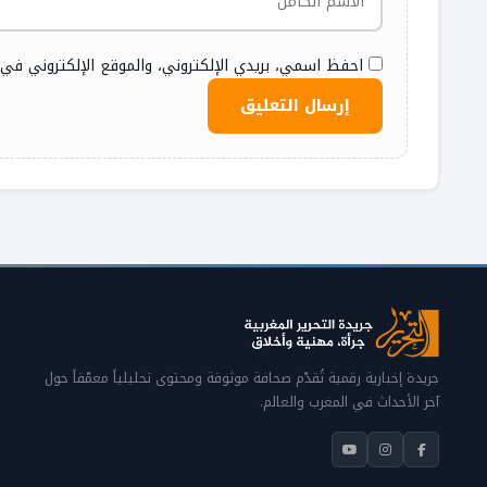
احفظ اسمي، بريدي الإلكتروني، والموقع الإلكتروني في
جريدة إخبارية رقمية تُقدّم صحافة موثوقة ومحتوى تحليلياً معمّقاً حول
آخر الأحداث في المغرب والعالم.