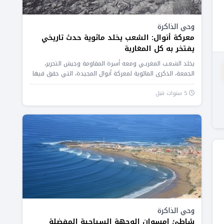
وحي الذاكرة
معركة أنوال: الشعب يخلد مائوية حدث تاريخي
يفتخر به كل المغاربة
يخلد الشعـب المغربـي ومعه أسرة المقاومة وجيش التحرير،
الجمعة، الذكرى المائوية لمعركة أنوال المجيدة، التي حقق فيها
المقاومون والمجاهدون المغاربة...
5 سنوات قبل
وحي الذاكرة
شاطئ إمسوان الوجهة السياحية المفضلة