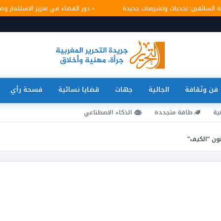
امة السائقين: تحديات وتشريعات جديدة
دور القضاء في تعزيز الاستثمار 
فن وثقافة
الجالية
جهات
قضايا نسائية
فسحة رأي
ية
طاقة متجددة
الذكاء الاصطناعي
ون “الكيف”