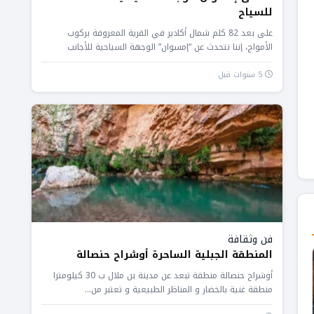
للسياح
على بعد 82 كلم شمال أكادير في القرية المعروفة بركوب
الأمواج، إننا نتحدث عن “إمسوان” الوجهة السياحية للأجانب
والمغاربة، حيث...
5 سنوات قبل
فن وثقافة
المنطقة الجبلية الساحرة أوشراح حنصالة
أوشراح حنصالة منطقة تبعد عن مدينة بن ملال ب 30 كيلومترا
منطقة غنية بالخضار و المناظر الطبيعية و تعتبر من...