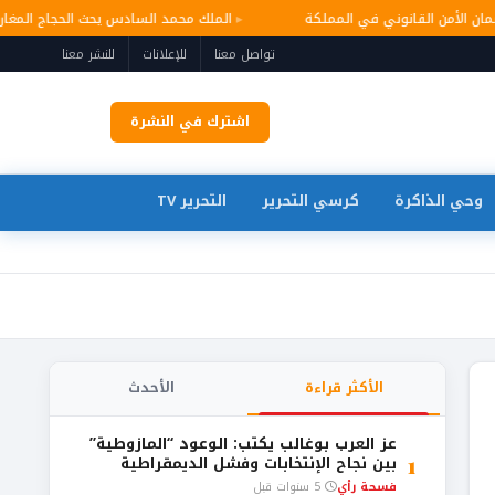
وضمان الأمن القانوني في المملكة
الملك محمد السادس يحث الحجاج المغ
تواصل معنا
للإعلانات
للنشر معنا
اشترك في النشرة
وحي الذاكرة
كرسي التحرير
التحرير TV
الأكثر قراءة
الأحدث
عز العرب بوغالب يكتب: الوعود “المازوطية”
1
بين نجاح الإنتخابات وفشل الديمقراطية
فسحة رأي
5 سنوات قبل