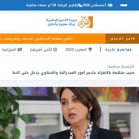
6 أغسطس 2026
إقليم الرباط: 28°م سماء صافية
تأمين سلامة السائقين: تحديات وتشريعات ج
اخر الاخبار
المغرب 2030
كأس أفريقيا
الميزانية
مواضيع بارزة
الرئيسية
›
سياسة
›
منيب متهمة بالانفراد بتدبير أمور الفيدرالية والشناوي يدخل على الخط