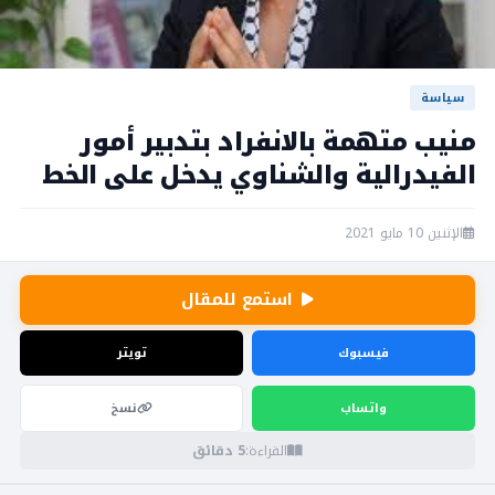
سياسة
منيب متهمة بالانفراد بتدبير أمور
الفيدرالية والشناوي يدخل على الخط
الإثنين 10 مايو 2021
استمع للمقال
فيسبوك
تويتر
واتساب
نسخ
القراءة:
5 دقائق