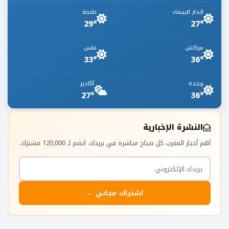
الدار البيضاء
طنجة
29°
27°
مراكش
فاس
33°
36°
وجدة
أكادير
27°
36°
النشرة الإخبارية
أهم أخبار المغرب كل صباح مباشرة في بريدك. انضم لـ 120,000 مشترك.
اشتراك مجاني ←