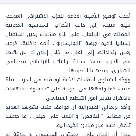
أحدث توقيع الأمينة العامة للحزب الاشتراكي الموحد،
نبيلة منيب، إلى جانب الأحزاب السياسية المغربية
الممثلة في البرلمان، على بلاغ مشترك يدين استقبال
إسبانيا لزعيم جبهة “البوليساريو”، أزمة داخلية، خرجت
بعض ارتداداتها إلى العلن، من خلال إعلان كل من نائبها
في الحزب، محمد حفيظ والنائب البرلماني مصطفى
الشناوي، رفضهما لخطوتها.
ووجّه الشناوي انتقادات لاذعة لرفيقته في الحزب، نبيلة
منيب، كما واجهها في تدوينة على “فيسبوك” باتهامات
بالانفراد بتدبير أمور التنظيم السياسي
وأكد برلماني الفيدرالية أن مواقف منيب تشوبها العديد
من مظاهر “التناقض” و”اللعب على حبلين”، ما جعلها
تنفض عنها غبار مبادئ الفيدرالية.
مبرزا أن البيان على مستوى المضمون، لا علاقة له