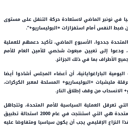
ا في نونبر الماضي لاستعادة حركة التنقل على مستوى
من ضبط النفس أمام استفزازات +البوليساريو+”.
المتحدة جددوا، الأسبوع الماضي، تأكيد دعمهم للعملية
ة، ودعوا إلى تعيين مبعوث شخصي للأمين العام للأمم
يع الأطراف بما في ذلك الجزائر.
ليومية الباراغوايانية، أن أعضاء المجلس أشادوا أيضا
رقلة مليشيات +البوليساريو+ المسلحة لمعبر الكركرات،
و+ الانسحاب من وقف إطلاق النار.
تي تعرقل العملية السياسية للأمم المتحدة، وتتجاهل
توصيات مجلس الأمن”، مشيرة إلى أن “الأمم المتحدة هي التي استنتجت في عام 2000 استحالة تطبيق
 أن تؤكد في أبريل 2004 أن حل هذا النزاع الإقليمي يجب أن يكون سياسيا ومتفاوضا عليه