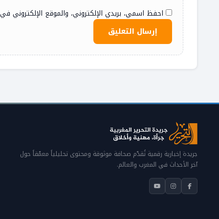
احفظ اسمي، بريدي الإلكتروني، والموقع الإلكتروني في
جريدة إخبارية رقمية تُقدّم صحافة موثوقة ومحتوى تحليلياً معمّقاً حول
آخر الأحداث في المغرب والعالم.