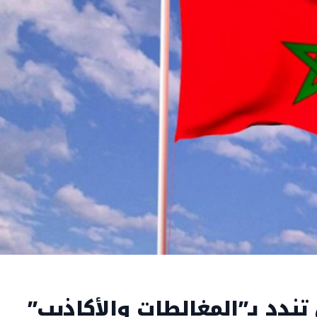
دد بـ”المغالطات والأكاذيب”