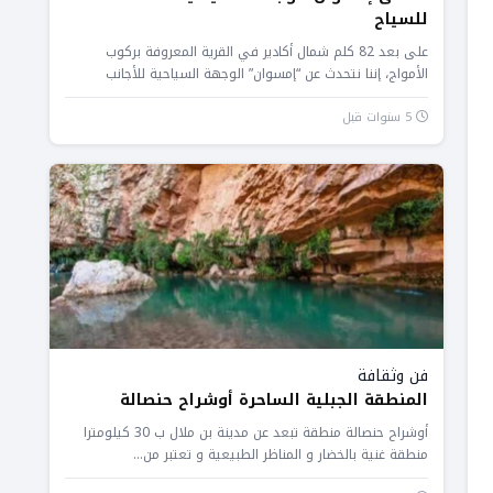
للسياح
على بعد 82 كلم شمال أكادير في القرية المعروفة بركوب
الأمواج، إننا نتحدث عن “إمسوان” الوجهة السياحية للأجانب
والمغاربة، حيث...
5 سنوات قبل
فن وثقافة
المنطقة الجبلية الساحرة أوشراح حنصالة
أوشراح حنصالة منطقة تبعد عن مدينة بن ملال ب 30 كيلومترا
منطقة غنية بالخضار و المناظر الطبيعية و تعتبر من...