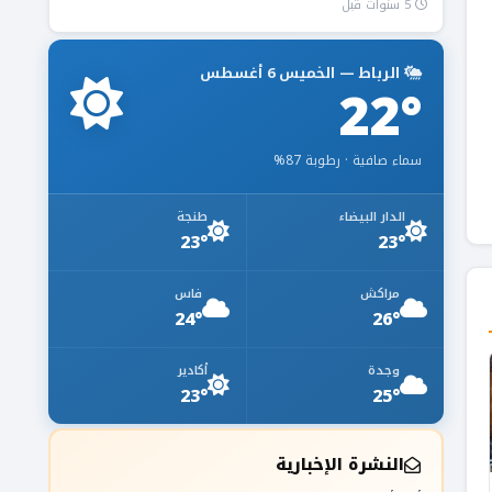
5 سنوات قبل
الرباط — الخميس 6 أغسطس
22°
سماء صافية · رطوبة 87%
الدار البيضاء
طنجة
23°
23°
مراكش
فاس
24°
26°
وجدة
أكادير
23°
25°
النشرة الإخبارية