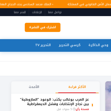
 وضمان الأمن القانوني في المملكة
الملك محمد السادس يحث الحجاج الم
تواصل معنا
للإعلانات
للنشر معنا
اشترك في النشرة
وحي الذاكرة
كرسي التحرير
التحرير TV
الأكثر قراءة
الأحدث
عز العرب بوغالب يكتب: الوعود “المازوطية”
1
بين نجاح الإنتخابات وفشل الديمقراطية
فسحة رأي
5 سنوات قبل