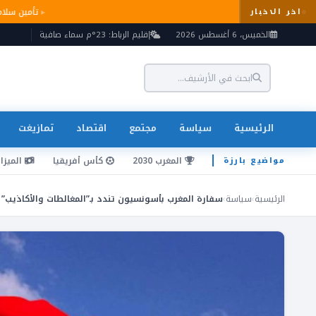
تأمين س
اخر الاخبار
الخميس، 6 أغسطس 2026
إقليم الرباط: 23°م سماء صافية
الرئيسية
سياسة
مجتمع
اقتصاد
تمازيغت
المغرب 2030
كأس أفريقيا
الميزان
مواضيع بارزة
الرئيسية
›
سياسة
›
سفارة المغرب بأسونسيون تندد بـ”المغالطات والأكاذيب” ا