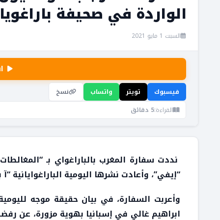
الواردة في صحيفة باراغويان
السبت 1 مايو 2021
ا
فيسبوك
تويتر
واتساب
نسخ
القراءة:
5 دقائق
نددت سفارة المغرب بالباراغواي بـ “المغالطات 
“إيفي”، وأعادت نشرها اليومية الباراغوايانية “آ
وأعربت السفارة، في بيان حقيقة موجه لليومية ا
ابراهيم غالي في إسبانيا بهوية مزورة، عن رفضه