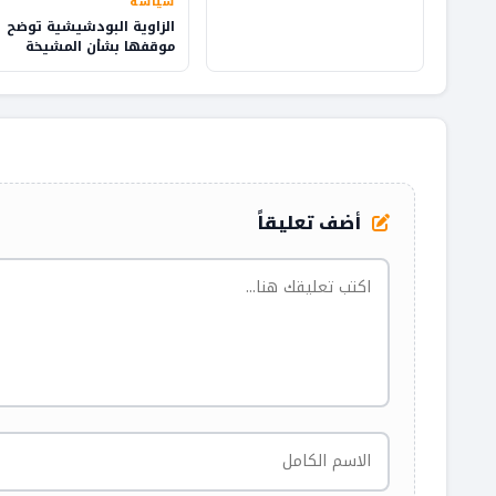
سياسة
الزاوية البودشيشية توضح
موقفها بشأن المشيخة
وإدارة شؤون الطريقة
أضف تعليقاً