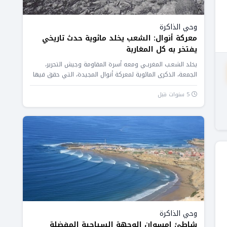
وحي الذاكرة
معركة أنوال: الشعب يخلد مائوية حدث تاريخي
يفتخر به كل المغاربة
يخلد الشعـب المغربـي ومعه أسرة المقاومة وجيش التحرير،
الجمعة، الذكرى المائوية لمعركة أنوال المجيدة، التي حقق فيها
المقاومون والمجاهدون المغاربة...
5 سنوات قبل
وحي الذاكرة
شاطئ إمسوان الوجهة السياحية المفضلة