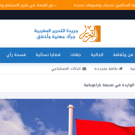
لامة السائقين: تحديات وتشريعات جديدة
دور القضاء في تعزيز الاستثمار
فن وثقافة
الجالية
جهات
قضايا نسائية
فسحة رأي
ية
طاقة متجددة
الذكاء الاصطناعي
لواردة في صحيفة باراغويانية