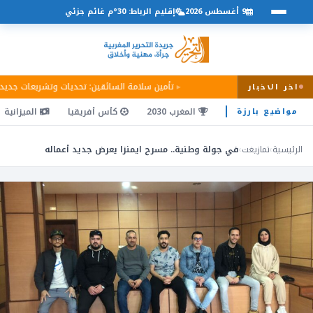
9 أغسطس 2026
إقليم الرباط: 30°م غائم جزئي
تأمين سلامة السائقين: تحديات وتشريعات جديد
اخر الاخبار
المغرب 2030
كأس أفريقيا
الميزانية
مواضيع بارزة
الرئيسية
›
تمازيغت
›
في جولة وطنية.. مسرح ايمنزا يعرض جديد أعماله