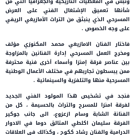
ونبش في المعطيات التاريخية والجغرافيا التي من
شأنها تعميق الإشتغال الفني على العرض
المسرحي الذي ينبثق من التراث الأمازيغي الريفي
على وجه الخصوص .
فاختار الفنان الامازيغي محمد المكنوزي مؤلف
ومخرج العمل المسرحي إدارة الفنانين بالمزاوجة
بين عناصر فرقة إمنزا وأسماء أخرى فنية محترفة
ممن يبسطون تجاربهم في مختلف الأعمال الوطنية
المسرحية منها والتلفزية والسينمائية .
فنجد في تشخيص هذا المولود الفني الجديد
لفرقة امنزا للمسرح والتراث بالحسيمة ، كل من
الفنانة الشابة وسام ازعزوع، الى جانب جوكير
الفرقة سليمان اكلطي المتالق دوما في الادوار
الدرامية والفنان رشاد ككوح ، وكذالك في العلاقات