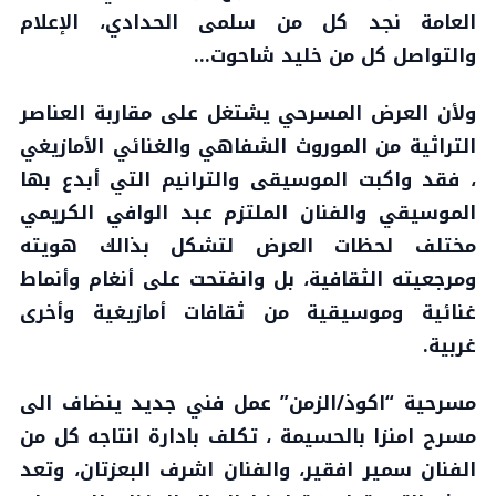
العامة نجد كل من سلمى الحدادي، الإعلام
والتواصل كل من خليد شاحوت…
ولأن العرض المسرحي يشتغل على مقاربة العناصر
التراثية من الموروث الشفاهي والغنائي الأمازيغي
، فقد واكبت الموسيقى والترانيم التي أبدع بها
الموسيقي والفنان الملتزم عبد الوافي الكريمي
مختلف لحظات العرض لتشكل بذالك هويته
ومرجعيته الثقافية، بل وانفتحت على أنغام وأنماط
غنائية وموسيقية من ثقافات أمازيغية وأخرى
غربية.
مسرحية “اكوذ/الزمن” عمل فني جديد ينضاف الى
مسرح امنزا بالحسيمة ، تكلف بادارة انتاجه كل من
الفنان سمير افقير، والفنان اشرف البعزتان، وتعد