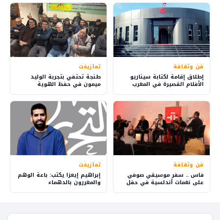
فن وثقافة
تمازيغت
إطلاق إقامة لكتابة سيناريو
طنجة تحتفي بتجربة الوليد
الأفلام القصيرة في المغرب
ميمون في حفظ الهوية
بمبادرة من المركز السينمائي
الأمازيغية خلال ندوة فكرية
المغربي
فن وثقافة
تمازيغت
فاس .. سفر موسيقي صوفي
إبراهيم إيعزا يكتب: باعة الوهم
على نغمات أندلسية في حفل
والمغررون بالدهماء
“ليالي رمضان”