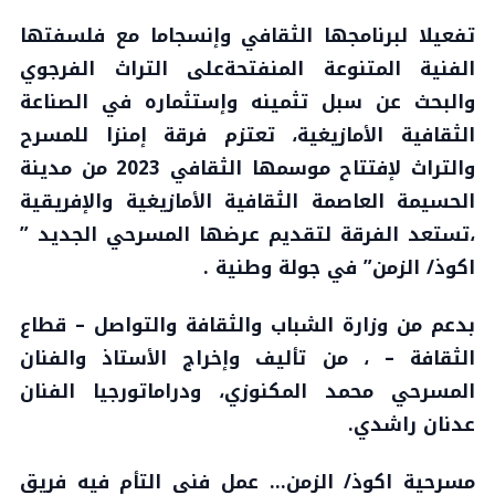
تفعيلا لبرنامجها الثقافي وإنسجاما مع فلسفتها
الفنية المتنوعة المنفتحةعلى التراث الفرجوي
والبحث عن سبل تثمينه وإستثماره في الصناعة
الثقافية الأمازيغية،
تعتزم فرقة إمنزا للمسرح
والتراث لإفتتاح موسمها الثقافي 2023 من مدينة
الحسيمة العاصمة الثقافية الأمازيغية والإفريقية
،
تستعد الفرقة لتقديم عرضها المسرحي الجديد ”
اكوذ/ الزمن” في جولة وطنية .
بدعم من وزارة الشباب والثقافة والتواصل – قطاع
الثقافة – ، من تأليف وإخراج الأستاذ والفنان
المسرحي محمد المكنوزي، ودراماتورجيا الفنان
عدنان راشدي.
مسرحية اكوذ/ الزمن… عمل فني التأم فيه فريق