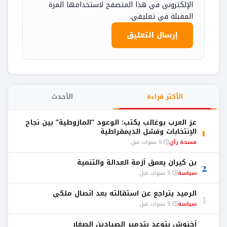
الإلكتروني في هذا المتصفح لاستخدامها المرة
المقبلة في تعليقي.
الأكثر قراءة
الأحدث
عز العرب بوغالب يكتب: الوعود “المازوطية” بين نجاح
1
الإنتخابات وفشل الديمقراطية
فسحة رأي
5 سنوات قبل
بن كيران يعمق أزمة العدالة والتنمية
2
سياسة
5 سنوات قبل
الرميد يتراجع عن استقالته بعد اتصال ملكي
3
سياسة
5 سنوات قبل
أخنوش يتوعد بتدمير الصيادين الصغار