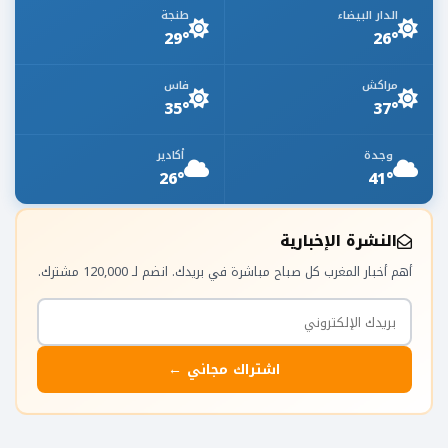
الدار البيضاء
طنجة
29°
26°
مراكش
فاس
35°
37°
وجدة
أكادير
26°
41°
النشرة الإخبارية
أهم أخبار المغرب كل صباح مباشرة في بريدك. انضم لـ 120,000 مشترك.
اشتراك مجاني ←