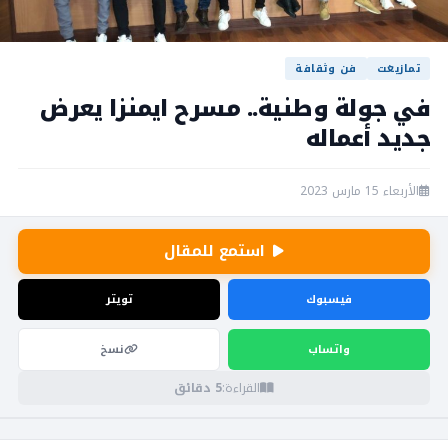
تمازيغت
فن وثقافة
في جولة وطنية.. مسرح ايمنزا يعرض
جديد أعماله
الأربعاء 15 مارس 2023
استمع للمقال
فيسبوك
تويتر
واتساب
نسخ
القراءة:
5 دقائق