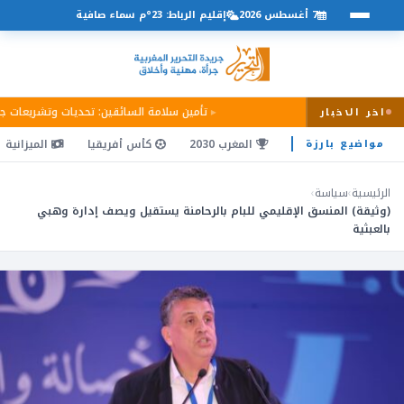
7 أغسطس 2026
إقليم الرباط: 23°م سماء صافية
تأمين سلامة السائقين: تحديات وتشريعات 
اخر الاخبار
المغرب 2030
كأس أفريقيا
الميزانية
مواضيع بارزة
الرئيسية
›
سياسة
›
(وثيقة) المنسق الإقليمي للبام بالرحامنة يستقيل ويصف إدارة وهبي
بالعبثية