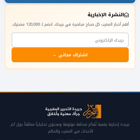
النشرة الإخبارية
أهم أخبار المغرب كل صباح مباشرة في بريدك. انضم لـ 120,000 مشترك.
اشتراك مجاني ←
جريدة إخبارية رقمية تُقدّم صحافة موثوقة ومحتوى تحليلياً معمّقاً حول آخر
الأحداث في المغرب والعالم.