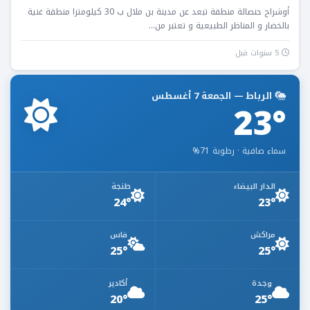
أوشراح حنصالة منطقة تبعد عن مدينة بن ملال ب 30 كيلومترا منطقة غنية
بالخضار و المناظر الطبيعية و تعتبر من...
5 سنوات قبل
الرباط — الجمعة 7 أغسطس
23°
سماء صافية · رطوبة 71%
الدار البيضاء
طنجة
24°
23°
مراكش
فاس
25°
25°
وجدة
أكادير
20°
25°