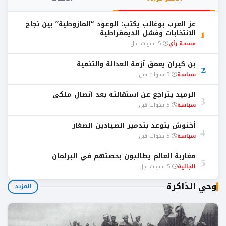
عز العرب بوغالب يكتب: الوعود “المازوطية” بين نجاح
1
الإنتخابات وفشل الديمقراطية
فسحة رأي
5 سنوات قبل
بن كيران يعمق أزمة العدالة والتنمية
2
سياسة
5 سنوات قبل
الرميد يتراجع عن استقالته بعد اتصال ملكي
3
سياسة
5 سنوات قبل
أخنوش يتوعد بتدمير الصيادين الصغار
4
سياسة
5 سنوات قبل
مغاربة العالم يطالبون بحصتهم في البرلمان
5
الجالية
5 سنوات قبل
وحي الذاكرة
المزيد