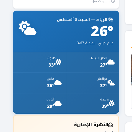
5 سنوات قبل
الرباط — السبت 8 أغسطس
26°
غائم جزئي · رطوبة 67%
الدار البيضاء
طنجة
33°
27°
مراكش
فاس
36°
37°
وجدة
أكادير
29°
39°
النشرة الإخبارية