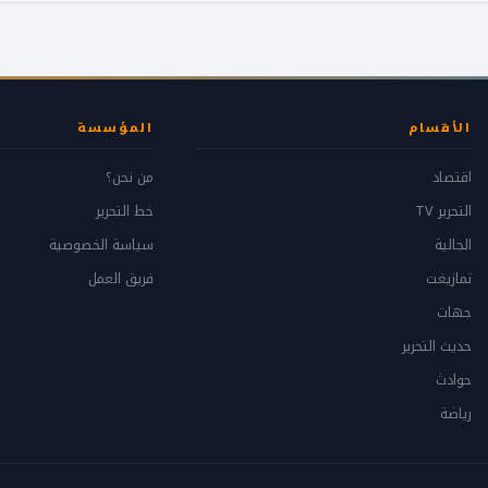
الأقسام
المؤسسة
اقتصاد
من نحن؟
التحرير TV
خط التحرير
الجالية
سياسة الخصوصية
تمازيغت
فريق العمل
جهات
حديث التحرير
حوادث
رياضة