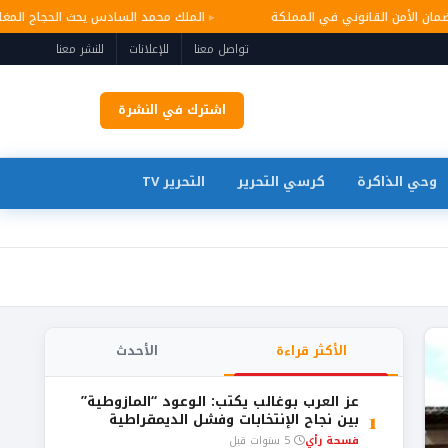
ر وضمان الأمن القانوني في المملكة
الملك محمد السادس يحث الحجاج ال
تواصل معنا
للإعلانات
للنشر معنا
اشترك في النشرة
وحي الذاكرة
كرسي التحرير
التحرير TV
الأكثر قراءة
الأحدث
عز العرب بوغالب يكتب: الوعود “المازوطية”
1
بين نجاح الإنتخابات وفشل الديمقراطية
فسحة رأي
5 سنوات قبل