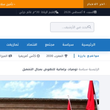
تأمين س
اخر الاخبار
السبت، 8 أغسطس 2026
إقليم الرباط: 30°م غائم جزئي
الرئيسية
سياسة
مجتمع
اقتصاد
تمازيغت
المغرب 2030
كأس أفريقيا
الميزان
مواضيع بارزة
الرئيسية
›
سياسة
›
توصيات برلمانية للنهوض بمجال التشغيل