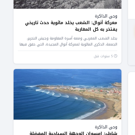
وحي الذاكرة
معركة أنوال: الشعب يخلد مائوية حدث تاريخي
يفتخر به كل المغاربة
يخلد الشعـب المغربـي ومعه أسرة المقاومة وجيش التحرير،
الجمعة، الذكرى المائوية لمعركة أنوال المجيدة، التي حقق فيها
المقاومون والمجاهدون المغاربة...
5 سنوات قبل
وحي الذاكرة
شاطئ إمسوان الوجهة السياحية المفضلة