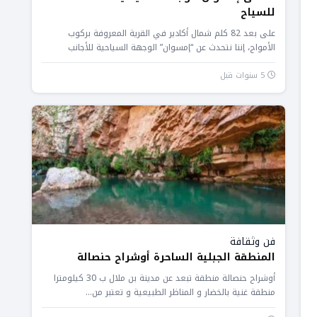
للسياح
على بعد 82 كلم شمال أكادير في القرية المعروفة بركوب
الأمواج، إننا نتحدث عن “إمسوان” الوجهة السياحية للأجانب
والمغاربة، حيث...
5 سنوات قبل
فن وثقافة
المنطقة الجبلية الساحرة أوشراح حنصالة
أوشراح حنصالة منطقة تبعد عن مدينة بن ملال ب 30 كيلومترا
منطقة غنية بالخضار و المناظر الطبيعية و تعتبر من...