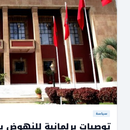
سياسة
توصيات برلمانية للنهوض ب