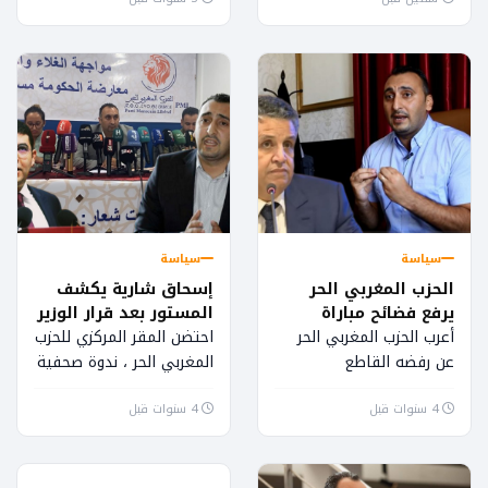
على الحلقة التي نشرها
المرأة باسمه وباسم كافة
حميد المهداوي بتاريخ 22...
مناضلات ومناضلي الحزب
المغربي الحر...
سياسة
سياسة
الحزب المغربي الحر
إسحاق شارية يكشف
يرفع فضائح مباراة
المستور بعد قرار الوزير
المحاماة للقضاء
بنسعيد
أعرب الحزب المغربي الحر
احتضن المقر المركزي للحزب
عن رفضه القاطع
المغربي الحر ، ندوة صحفية
للانتهاكات التي مست
لتسليط الضوء على القرار
4 سنوات قبل
ضحايا مباراة امتحان
4 سنوات قبل
الجائر الذي أصدرته وزارة
المحاماة، إذ صرح حزب
الثقافة في حق...
الأسد في شخص...