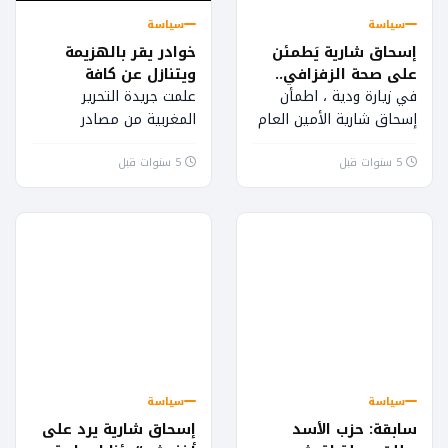
سياسة
سياسة
إسحاق شارية يَطمئن
خوادر يقر بالهزيمة
على صحة الزفزافي..
ويتنازل عن كافة
(تفاصيل)
مساطره القضائية..
في زيارة ودية ، اطمأن
علمت جريدة التحرير
(وثيقة)
إسحاق شارية الأمين العام
المغربية من مصادر
للحزب المغربي الحر مساء
متطابقة أن مجموعة
5 سنوات قبل
اليوم على صحة أحمد
5 سنوات قبل
يوسف خوادر التي سبق
الزفزافي الذي يرقد...
أعلنت الإنشقاق عن الحزب
المغربي الحر،قد منيت...
سياسة
سياسة
سابقة: حزب الأسد
إسحاق شارية يرد على