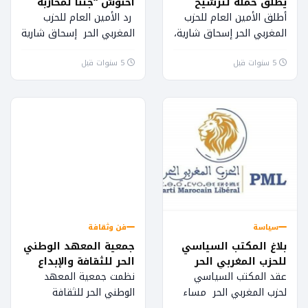
يطلق حملة لترشيح
أخنوش “جئنا لمحاربة
ولاد الشعب
الإحتكار
أطلق الأمين العام للحزب
رد الأمين العام للحزب
والشناقة”(فيديو)
المغربي الحر إسحاق شارية،
المغربي الحر إسحاق شارية
حملة غير مسبوقة على
في إجتماع داخلي للحزب
5 سنوات قبل
مواقع التواصل الاجتماعي
5 سنوات قبل
بالمقر المركزي بالرباط اليوم
تهدف الى ترشيح الشباب
الجمعة 06 يونيو 2021
وابناء...
،على الوعود التي وعد بها
رئيس حزب الحمامة عزيز
أخنوش المغاربة من مدينة
أكادير، والتي إعتبرها أمين
عام حزب الأسد “بالتشناق
السياسي” وبيع الوهم
للمواطنين ، إليكم
التفاصيل …
سياسة
فن وثقافة
بلاغ المكتب السياسي
جمعية المعهد الوطني
للحزب المغربي الحر
الحر للثقافة والإبداع
تدشن أنشطتها بحفل
عقد المكتب السياسي
نظمت جمعية المعهد
شبابي متميز (صور)
لحزب المغربي الحر مساء
الوطني الحر للثقافة