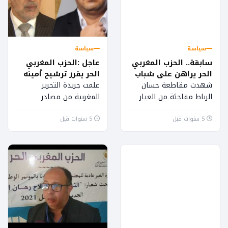
سياسة
سياسة
سابقة.. الحزب المغربي
عاجل :الحزب المغربي
الحر يراهن على شباب
الحر يقرر ترشيح أمينه
التغيير بمقاطعة حسان
العام في دائرة الرباط
شهدت مقاطعة حسان
علمت جريدة التحرير
الرباط
المحيط لمواجهة رئيس
الرباط مفاجئة من العيار
المغربية من مصادر
الحكومة
الثقيل بإعلان الحزب
متطابقة أنه بمجرد إعلان
5 سنوات قبل
المغربي الحر عن ترشيحه
5 سنوات قبل
ترشيح حزب العدالة
لأبرز الوجوه الشبابية بأحياء
والتنمية لأمينه العام
العاصمة الرباط...
ورئيس الحكومة سعد
الدين...