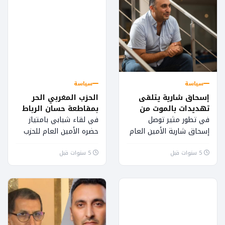
سياسة
سياسة
إسحاق شارية يتلقى
الحزب المغربي الحر
تهديدات بالموت من
بمقاطعة حسان الرباط
طرف متطرفين
يقود معركة إنتخابية ضد
في تطور مثير توصل
في لقاء شبابي بامتياز
العثماني ووجوه
إسحاق شارية الأمين العام
حضره الأمين العام للحزب
الفساد
للحزب المغربي الحر
المغربي الحر ووكيل لائحة
5 سنوات قبل
والمرشح بدائرة الرباط
5 سنوات قبل
حزب الأسد بمقاطعة حسان
المحيط برسالة تهديد من
الفاعل الجمعوي سيدي
طرف أحد...
محمد...