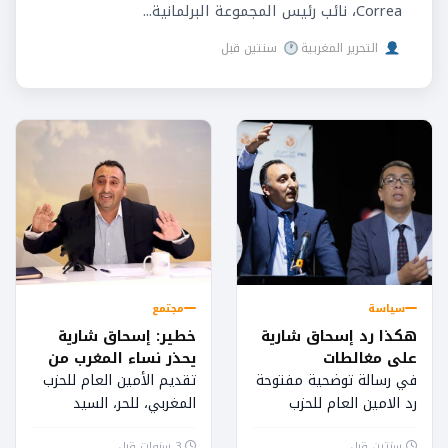
Correa، نائب رئيس المجموعة البرلمانية...
التحرير المغربية
سنتين قبل
سياسة
مجتمع
هكذا رد إسحاق شارية
خطير: إسحاق شارية
على مغالطات
يحذر نساء المغرب من
المهداوي
مؤامرات المنظمات
في رسالة توضحية مفتوحة
تقديم الأمين العام للحزب
النسائية
رد الامين العام للحزب
المغربي، للحر، السيد
المغربي الحر إسحاق شارية
إسحاق شاربة بمناسبة عيد
سنتين قبل
3 سنوات قبل