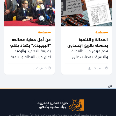
سياسة
سياسة
العدالة والتنمية
من أجل حماية مصالحه
يتمسك بالريع الإنتخابي
“البيجيدي” يهدد بقلب
الطاولة على وزير
قدم فريق حزب “العدالة
بصيغة التهديد والوعيد،
الداخلية
والتنمية” تعديلات على
أعلن حزب العدالة والتنمية
القانون التنظيمي المتعلق
نيته رفض التصويت على
5 سنوات قبل
بمجلس النواب، يتشبث من
5 سنوات قبل
مشروع القانون التنظيمي
خلالها بريع لائحة الشباب،
لمجلس النواب، في حالة ما
بعد إلغاءها...
إذا...
ض
جريدة إخبارية رقمية تُقدّم صحافة موثوقة ومحتوى تحليلياً معمّقاً حول آخر