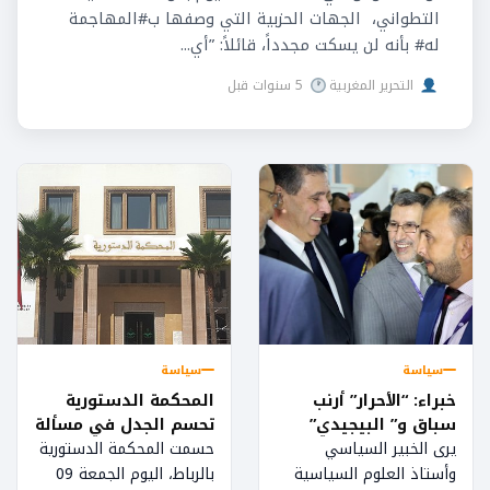
التطواني، الجهات الحزبية التي وصفها ب#المهاجمة
له# بأنه لن يسكت مجدداً، قائلاً: ”أي...
التحرير المغربية
5 سنوات قبل
سياسة
سياسة
خبراء: “الأحرار” أرنب
المحكمة الدستورية
سباق و” البيجيدي”
تحسم الجدل في مسألة
خارج استحقاقات 2021
القاسم الانتخابي
يرى الخبير السياسي
حسمت المحكمة الدستورية
وأستاذ العلوم السياسية
بالرباط، اليوم الجمعة 09