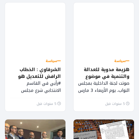
من ضغط...
أساس المسجلين، لازال...
سياسة
سياسة
هزيمة مدوية للعدالة
الشرقاوي : الخطاب
والتنمية في موضوع
الرافض للتعديل هو
القاسم الإنتخابي
خطاب سياسي وليس
صوتت لجنة الداخلية بمجلس
#رأيي في القاسم
دستوري
النواب، يوم الأربعاء 3 مارس
الانتخابي شرع مجلس
2021، بالأغلبية على
النواب في مناقشة مشاريع
5 سنوات قبل
التعديل الذي تقدمت به
5 سنوات قبل
قوانين تهم تنقيح
فرق الأغلبية والمعارضة
المنظومة الانتخابية
باستثناء...
المؤطرة للاستحقاقات
المقبلة، ويبدو ان...