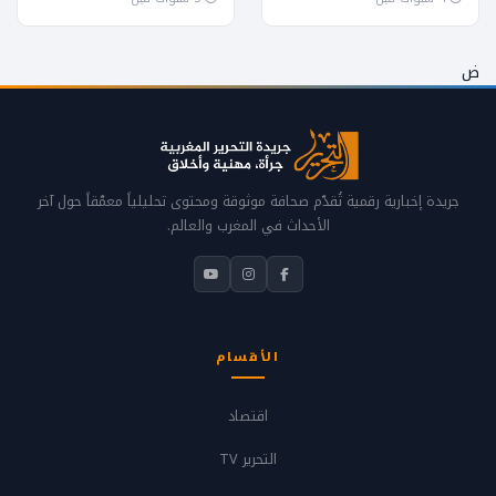
سنة، وافته المنية مساء
ESPACIAL تتفاجئ بعدم
اليوم الجمعة، إثر عارض...
قبولها من طرف الموارد
البشرية لهذه الشركة
ض
وذلك...
جريدة إخبارية رقمية تُقدّم صحافة موثوقة ومحتوى تحليلياً معمّقاً حول آخر
الأحداث في المغرب والعالم.
الأقسام
اقتصاد
التحرير TV