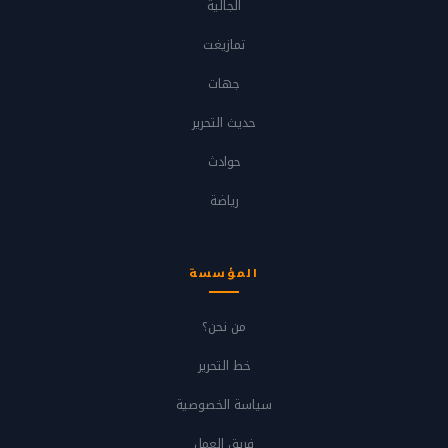
الجالية
تمازيغت
جهات
حديث التحرير
حوادث
رياضة
المؤسسة
من نحن؟
خط التحرير
سياسة الخصوصية
فريق العمل