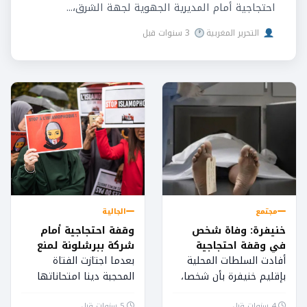
احتجاجية أمام المديرية الجهوية لجهة الشرق،...
التحرير المغربية
3 سنوات قبل
مجتمع
الجالية
خنيفرة: وفاة شخص
وقفة احتجاجية أمام
في وقفة احتجاجية
شركة ببرشلونة لمنع
فتاة ترتدي الحجاب من
أفادت السلطات المحلية
بعدما اجتازت الفتاة
مزاولة عملها
بإقليم خنيفرة بأن شخصا،
المحجبة دينا امتحاناتها
يبلغ من العمر حوالي 51
بنجاح بشركة ZETA
4 سنوات قبل
5 سنوات قبل