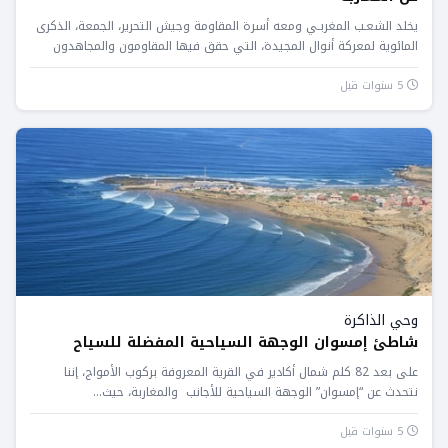
يخلد الشعـب المغربـي ومعه أسرة المقاومة وجيش التحرير، الجمعة، الذكرى
المائوية لمعركة أنوال المجيدة، التي حقق فيها المقاومون والمجاهدون
المغاربة...
5 سنوات قبل
وحي الذاكرة
شاطئ إمسوان الوجهة السياحية المفضلة للسياح
على بعد 82 كلم شمال أكادير في القرية المعروفة بركوب الأمواج، إننا
نتحدث عن “إمسوان” الوجهة السياحية للأجانب والمغاربة، حيث...
5 سنوات قبل