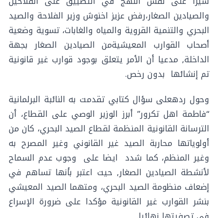
سيرا على نفس النهج في التضييق على الفلاحين
والصيادين الصغار،رفض عزيز اخنوش وزير الفلاحة والصيد
البحري والتنمية القروية والمياه والغابات، تسوية وضعية
أصحاب القوارب المعيشيةمن الصيادين الصغار بجهة
الداخلة, مدعيا أن الأمر يتعلق بوجود قوارب غير قانونية
تم إنشائها بدون رخص.
وحول ردهعلى سؤال كتابي تقدمت به النائبة البرلمانية
“فاطمة اهل تكرور” أبرز الوزير الوصي على القطاع، أن
الترسانة القانونية المنظمة لقطاع الصيد البحري، كان من
أولوياتها محاربة الصيد غير القانوني وغير المصرح به
وغير المنظم، كما شدد ايضا على وجوب عدم السماح
لأنشطة الصيادين الصغار, حيت اعتبر بأنها تساهم في
إضعاف منظومة الصيد البحري، ومتهما الصيد المعيشي
بنشر القوارب غير القانونية مؤكدا على ضرورة الإسراع
في تصفيتها نهائيا.