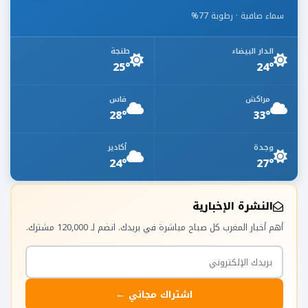
سماء صافية · رطوبة 77%
الدار البيضاء
طنجة
25°
24°
مراكش
فاس
28°
33°
وجدة
أكادير
24°
27°
النشرة الإخبارية
أهم أخبار المغرب كل صباح مباشرة في بريدك. انضم لـ 120,000 مشترك.
اشتراك مجاني ←