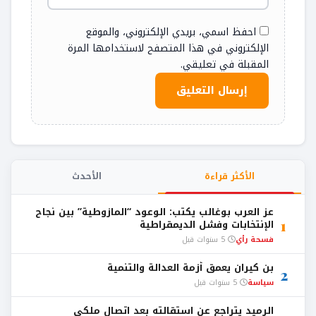
احفظ اسمي، بريدي الإلكتروني، والموقع
الإلكتروني في هذا المتصفح لاستخدامها المرة
المقبلة في تعليقي.
الأكثر قراءة
الأحدث
عز العرب بوغالب يكتب: الوعود “المازوطية” بين نجاح
1
الإنتخابات وفشل الديمقراطية
فسحة رأي
5 سنوات قبل
بن كيران يعمق أزمة العدالة والتنمية
2
سياسة
5 سنوات قبل
الرميد يتراجع عن استقالته بعد اتصال ملكي