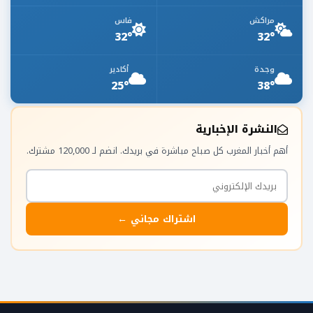
مراكش
فاس
32°
32°
وجدة
أكادير
25°
38°
النشرة الإخبارية
أهم أخبار المغرب كل صباح مباشرة في بريدك. انضم لـ 120,000 مشترك.
اشتراك مجاني ←