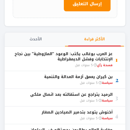
الأكثر قراءة
الأحدث
عز العرب بوغالب يكتب: الوعود “المازوطية” بين نجاح
1
الإنتخابات وفشل الديمقراطية
فسحة رأي
5 سنوات قبل
بن كيران يعمق أزمة العدالة والتنمية
2
سياسة
5 سنوات قبل
الرميد يتراجع عن استقالته بعد اتصال ملكي
3
سياسة
5 سنوات قبل
أخنوش يتوعد بتدمير الصيادين الصغار
4
سياسة
5 سنوات قبل
مغاربة العالم يطالبون بحصتهم في البرلمان