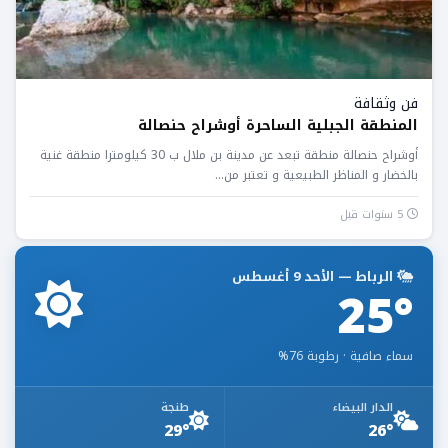
فن وثقافة
المنطقة الجبلية الساحرة أوشراح حنصالة
أوشراح حنصالة منطقة تبعد عن مدينة بن ملال ب 30 كيلومترا منطقة غنية
بالخضار و المناظر الطبيعية و تعتبر من...
5 سنوات قبل
الرباط — الأحد 9 أغسطس
25°
سماء صافية · رطوبة 76%
الدار البيضاء
طنجة
29°
26°