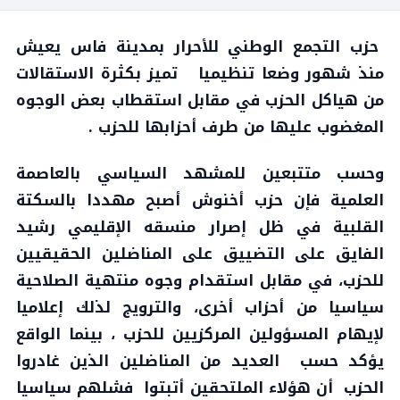
حزب التجمع الوطني للأحرار بمدينة فاس يعيش
منذ شهور وضعا تنظيميا تميز بكثرة الاستقالات
من هياكل الحزب في مقابل استقطاب بعض الوجوه
المغضوب عليها من طرف أحزابها للحزب .
وحسب متتبعين للمشهد السياسي بالعاصمة
العلمية فإن حزب أخنوش أصبح مهددا بالسكتة
القلبية في ظل إصرار منسقه الإقليمي رشيد
الفايق على التضييق على المناضلين الحقيقيين
للحزب، في مقابل استقدام وجوه منتهية الصلاحية
سياسيا من أحزاب أخرى، والترويج لذلك إعلاميا
لإيهام المسؤولين المركزيين للحزب ، بينما الواقع
يؤكد حسب العديد من المناضلين الذين غادروا
الحزب أن هؤلاء الملتحقين أتبتوا فشلهم سياسيا