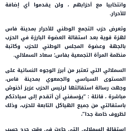
وانتخابيا مع أحزابهم ، ولن يقدموا أي إضافة
للأحرار.
وتعرض حزب التجمع الوطني للأحرار بمدينة فاس
لهزة قوية بعد استقالة العضوة البارزة في الحزب
بالجهة وعضوة المجلس الوطني للحزب وكاتبة
منظمة المرأة التجمعية بفاس؛ سعاد السملالي.
السملالي التي تعتبر من أبرز الوجوه النسائية على
المستوى السياسي والجمعوي بمدينة فاس،
وجهت رسالة استقالتها لرئيس الحزب عزيز أخنوش
مباشرة ، قائلة : “يؤسفني أن أتقدم إلى سيادتكم
باستقالتي من جميع الهياكل التابعة للحزب، وذلك
لظروف خاصة جدا”،
استقالة السملالي التي جاءت في وقت حرج حسب