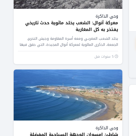
وحي الذاكرة
معركة أنوال: الشعب يخلد مائوية حدث تاريخي
يفتخر به كل المغاربة
يخلد الشعـب المغربـي ومعه أسرة المقاومة وجيش التحرير،
الجمعة، الذكرى المائوية لمعركة أنوال المجيدة، التي حقق فيها
المقاومون والمجاهدون المغاربة...
5 سنوات قبل
وحي الذاكرة
شاطئ إمسوان الوجهة السياحية المفضلة