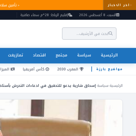
تأمين سل
اخر الاخبار
السبت، 8 أغسطس 2026
إقليم الرباط: 28°م سماء صافية
الرئيسية
سياسة
مجتمع
اقتصاد
تمازيغت
المغرب 2030
كأس أفريقيا
الميزان
مواضيع بارزة
الرئيسية
›
سياسة
›
إسحاق شارية يدعو للتحقيق في ادعاءات التحرش بأستاذ