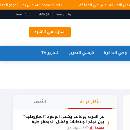
 وضمان الأمن القانوني في المملكة
الملك محمد السادس يحث الحجاج المغ
تواصل معنا
للإعلانات
للنشر معنا
اشترك في النشرة
وحي الذاكرة
كرسي التحرير
التحرير TV
الأكثر قراءة
الأحدث
عز العرب بوغالب يكتب: الوعود “المازوطية”
1
بين نجاح الإنتخابات وفشل الديمقراطية
فسحة رأي
5 سنوات قبل