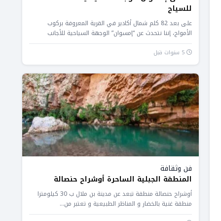
للسياح
على بعد 82 كلم شمال أكادير في القرية المعروفة بركوب
الأمواج، إننا نتحدث عن “إمسوان” الوجهة السياحية للأجانب
والمغاربة، حيث...
5 سنوات قبل
فن وثقافة
المنطقة الجبلية الساحرة أوشراح حنصالة
أوشراح حنصالة منطقة تبعد عن مدينة بن ملال ب 30 كيلومترا
منطقة غنية بالخضار و المناظر الطبيعية و تعتبر من...