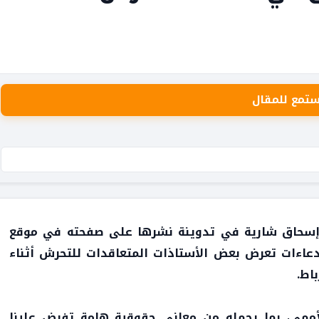
ستمع للمقال
اذ إسحاق شارية في تدوينة نشرها على صفحته في موقع
عاءات تعرض بعض الأستاذات المتعاقدات للتحرش أثناء
اط.
لأممي، بما يحمله من معاني حقوقية هامة تفرض علينا