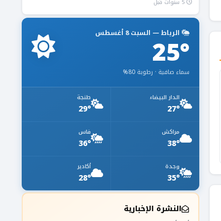
5 سنوات قبل
الرباط — السبت 8 أغسطس
25°
سماء صافية · رطوبة 80%
الدار البيضاء
طنجة
29°
27°
مراكش
فاس
36°
38°
وجدة
أكادير
28°
35°
النشرة الإخبارية