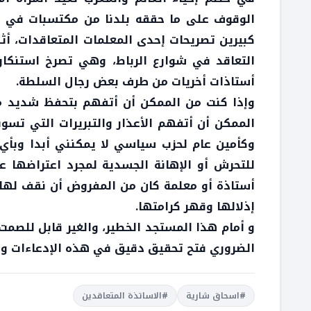
الوقوف على ما حققه بلدنا من مكتسبات في م
كبيرين تصريحات إحدى المعلمات المتعاقدات، أث
التعاقد في شوارع الرباط، وهي تصرخ استنكار
أستاذات أخريات من طرف بعض رجال السلطة.
وإذا كنت من الممكن أن أتفهم بتحفظ شديد م
الممكن أن أتفهم الأعذار والتبريرات التي تسو
وكأمين عام لحزب سياسي لا يمكنني أبدا وبأي
للتحرش أو الإهانة الجسدية لمجرد اعتراضها ع
أستاذة أو معلمة كان من المفروض أن نقف لها إج
إذلالها وقهر كرامتها.
و أمام هذا المستجد الخطير، والغير قابل للصمت
الضروري فتح تحقيق دقيق في هذه الإدعاءات ومح
#اسحاق شارية
#الاساتذة المتعاقدين