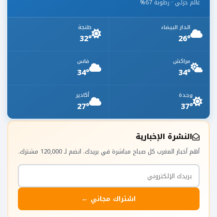
غائم جزئي · رطوبة 67%
الدار البيضاء
طنجة
32°
26°
مراكش
فاس
34°
34°
وجدة
أكادير
27°
37°
النشرة الإخبارية
أهم أخبار المغرب كل صباح مباشرة في بريدك. انضم لـ 120,000 مشترك.
اشتراك مجاني ←