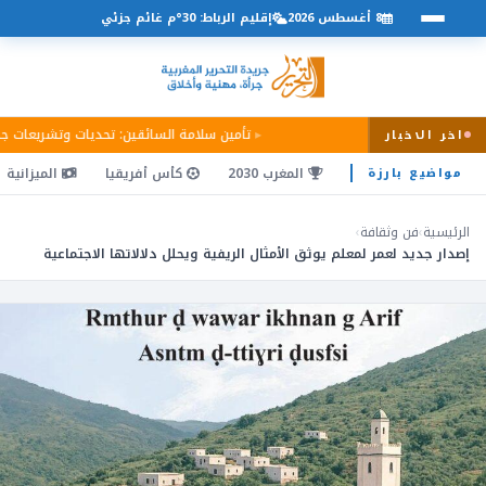
8 أغسطس 2026
إقليم الرباط: 30°م غائم جزئي
تأمين سلامة السائقين: تحديات وتشريعات ج
اخر الاخبار
المغرب 2030
كأس أفريقيا
الميزانية
مواضيع بارزة
الرئيسية
›
فن وثقافة
›
إصدار جديد لعمر لمعلم يوثق الأمثال الريفية ويحلل دلالاتها الاجتماعية