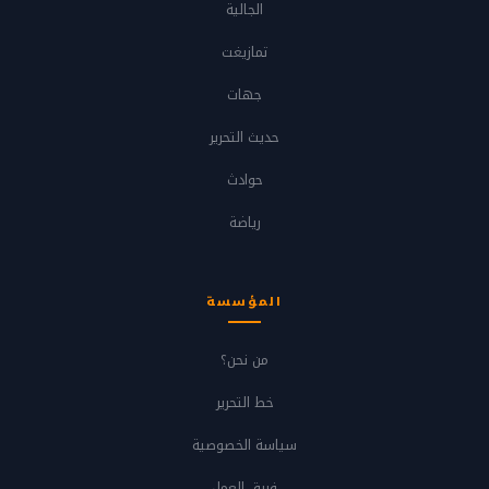
الجالية
تمازيغت
جهات
حديث التحرير
حوادث
رياضة
المؤسسة
من نحن؟
خط التحرير
سياسة الخصوصية
فريق العمل