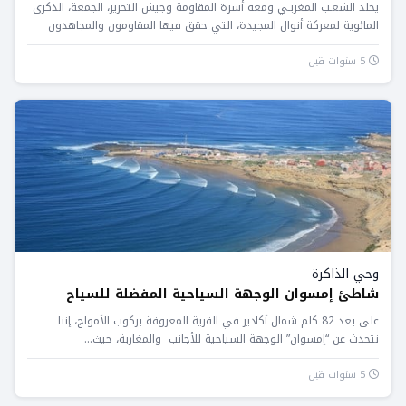
يخلد الشعـب المغربـي ومعه أسرة المقاومة وجيش التحرير، الجمعة، الذكرى
المائوية لمعركة أنوال المجيدة، التي حقق فيها المقاومون والمجاهدون
المغاربة...
5 سنوات قبل
وحي الذاكرة
شاطئ إمسوان الوجهة السياحية المفضلة للسياح
على بعد 82 كلم شمال أكادير في القرية المعروفة بركوب الأمواج، إننا
نتحدث عن “إمسوان” الوجهة السياحية للأجانب والمغاربة، حيث...
5 سنوات قبل