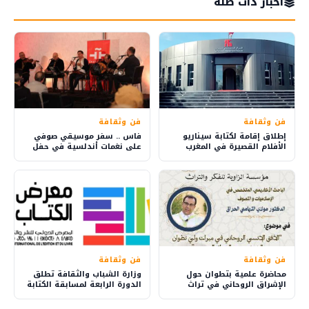
أخبار ذات صلة
فن وثقافة
فن وثقافة
إطلاق إقامة لكتابة سيناريو
فاس .. سفر موسيقي صوفي
الأفلام القصيرة في المغرب
على نغمات أندلسية في حفل
بمبادرة من المركز السينمائي
“ليالي رمضان”
المغربي
فن وثقافة
فن وثقافة
محاضرة علمية بتطوان حول
وزارة الشباب والثقافة تطلق
الإشراق الروحاني في تراث
الدورة الرابعة لمسابقة الكتابة
الشيخ محمد الحراق الحسني
الإبداعية في المعرض الدولي
للنشر والكتاب بالرباط