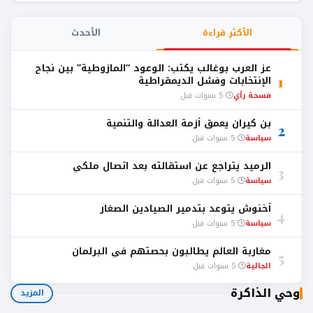
الأكثر قراءة
الأحدث
عز العرب بوغالب يكتب: الوعود “المازوطية” بين نجاح
1
الإنتخابات وفشل الديمقراطية
فسحة رأي
5 سنوات قبل
بن كيران يعمق أزمة العدالة والتنمية
2
سياسة
5 سنوات قبل
الرميد يتراجع عن استقالته بعد اتصال ملكي
3
سياسة
5 سنوات قبل
أخنوش يتوعد بتدمير الصيادين الصغار
4
سياسة
5 سنوات قبل
مغاربة العالم يطالبون بحصتهم في البرلمان
5
الجالية
5 سنوات قبل
وحي الذاكرة
المزيد