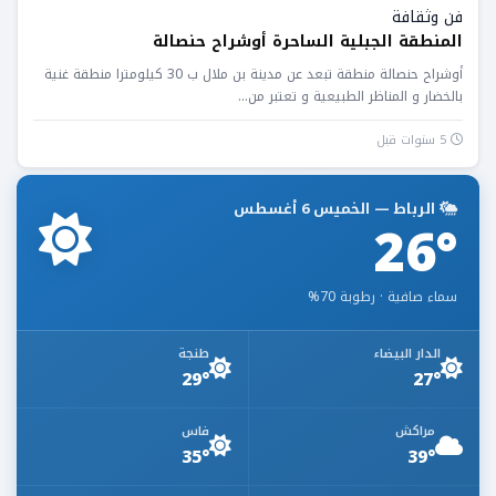
فن وثقافة
المنطقة الجبلية الساحرة أوشراح حنصالة
أوشراح حنصالة منطقة تبعد عن مدينة بن ملال ب 30 كيلومترا منطقة غنية
بالخضار و المناظر الطبيعية و تعتبر من...
5 سنوات قبل
الرباط — الخميس 6 أغسطس
26°
سماء صافية · رطوبة 70%
الدار البيضاء
طنجة
29°
27°
مراكش
فاس
35°
39°