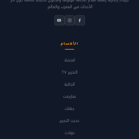
جريدة إخبارية رقمية تُقدّم صحافة موثوقة ومحتوى تحليلياً معمّقاً حول آخر
الأحداث في المغرب والعالم.
الأقسام
اقتصاد
التحرير TV
الجالية
تمازيغت
جهات
حديث التحرير
حوادث