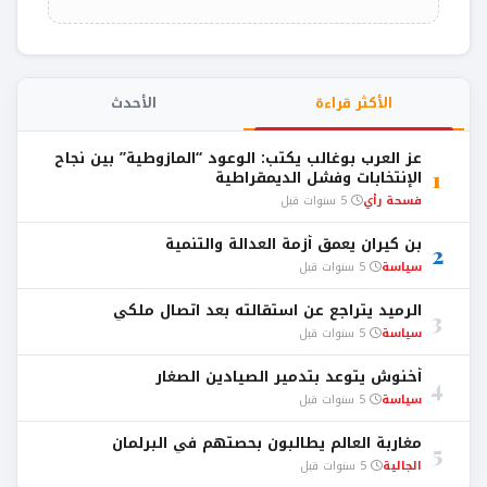
الأكثر قراءة
الأحدث
عز العرب بوغالب يكتب: الوعود “المازوطية” بين نجاح
1
الإنتخابات وفشل الديمقراطية
فسحة رأي
5 سنوات قبل
بن كيران يعمق أزمة العدالة والتنمية
2
سياسة
5 سنوات قبل
الرميد يتراجع عن استقالته بعد اتصال ملكي
3
سياسة
5 سنوات قبل
أخنوش يتوعد بتدمير الصيادين الصغار
4
سياسة
5 سنوات قبل
مغاربة العالم يطالبون بحصتهم في البرلمان
5
الجالية
5 سنوات قبل