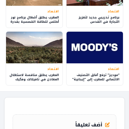
اقتصاد
اقتصاد
برنامج تدريبي جديد لتعزيز
المغرب يطلق أشغال برنامج نور
التجارة في القدس
أطلس للطاقة الشمسية بقدرة
305 ميغاواط
اقتصاد
اقتصاد
“موديز” ترفع آفاق التصنيف
المغرب يطلق منافسة لاستغلال
الائتماني للمغرب إلى “إيجابية”
المعادن في تافيلالت وفكيك
بمقاربة مستدامة
أضف تعليقاً