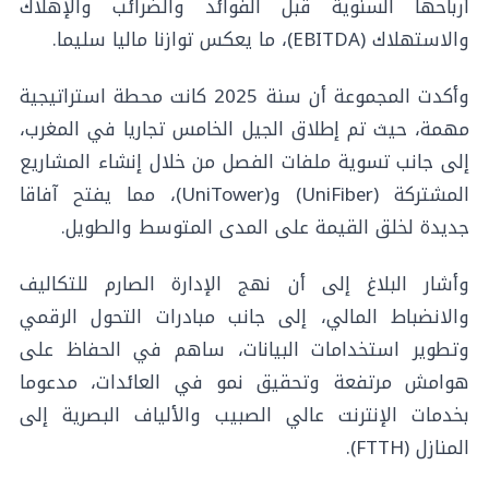
أرباحها السنوية قبل الفوائد والضرائب والإهلاك
والاستهلاك (EBITDA)، ما يعكس توازنا ماليا سليما.
وأكدت المجموعة أن سنة 2025 كانت محطة استراتيجية
مهمة، حيث تم إطلاق الجيل الخامس تجاريا في المغرب،
إلى جانب تسوية ملفات الفصل من خلال إنشاء المشاريع
المشتركة (UniFiber) و(UniTower)، مما يفتح آفاقا
جديدة لخلق القيمة على المدى المتوسط والطويل.
وأشار البلاغ إلى أن نهج الإدارة الصارم للتكاليف
والانضباط المالي، إلى جانب مبادرات التحول الرقمي
وتطوير استخدامات البيانات، ساهم في الحفاظ على
هوامش مرتفعة وتحقيق نمو في العائدات، مدعوما
بخدمات الإنترنت عالي الصبيب والألياف البصرية إلى
المنازل (FTTH).