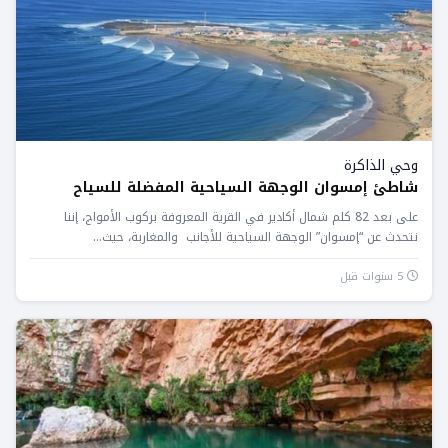
وحي الذاكرة
شاطئ إمسوان الوجهة السياحية المفضلة للسياح
على بعد 82 كلم شمال أكادير في القرية المعروفة بركوب الأمواج، إننا
نتحدث عن “إمسوان” الوجهة السياحية للأجانب والمغاربة، حيث...
5 سنوات قبل