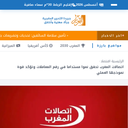
6 أغسطس 2026
إقليم الرباط: 30°م سماء صافية
تأمين سلامة السائقين: تحديات وتشريعات 
اخر الاخبار
المغرب 2030
كأس أفريقيا
الميزانية
مواضيع بارزة
الرئيسية
›
اقتصاد
›
اتصالات المغرب تحقق نموا مستداما في رقم المعاملات وتؤكد قوة
نموذجها العملي