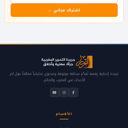
اشتراك مجاني ←
جريدة إخبارية رقمية تُقدّم صحافة موثوقة ومحتوى تحليلياً معمّقاً حول آخر
الأحداث في المغرب والعالم.
الأقسام