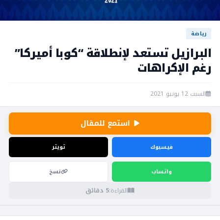
رياضة
البرازيل تستعد لإنطلاقة “كوبا أميركا”
رغم الإكراهات
السبت 12 يونيو 2021
استمع للمقال
فيسبوك
تويتر
واتساب
نسخ
القراءة:
5 دقائق