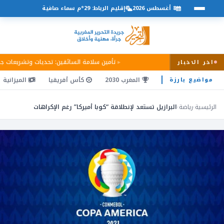
8 أغسطس 2026
إقليم الرباط: 29°م سماء صافية
تأمين سلامة السائقين: تحديات وتشريعات ج
اخر الاخبار
المغرب 2030
كأس أفريقيا
الميزانية
مواضيع بارزة
الرئيسية
›
رياضة
›
البرازيل تستعد لإنطلاقة “كوبا أميركا” رغم الإكراهات