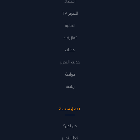
اقتصاد
التحرير TV
الجالية
تمازيغت
جهات
حديث التحرير
حوادث
رياضة
المؤسسة
من نحن؟
خط التحرير