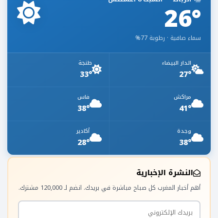
26°
سماء صافية · رطوبة 77%
الدار البيضاء
طنجة
33°
27°
مراكش
فاس
38°
41°
وجدة
أكادير
28°
38°
النشرة الإخبارية
أهم أخبار المغرب كل صباح مباشرة في بريدك. انضم لـ 120,000 مشترك.