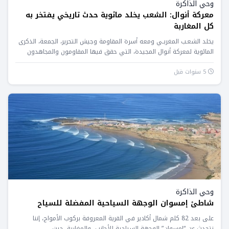
وحي الذاكرة
معركة أنوال: الشعب يخلد مائوية حدث تاريخي يفتخر به
كل المغاربة
يخلد الشعـب المغربـي ومعه أسرة المقاومة وجيش التحرير، الجمعة، الذكرى
المائوية لمعركة أنوال المجيدة، التي حقق فيها المقاومون والمجاهدون
المغاربة...
5 سنوات قبل
وحي الذاكرة
شاطئ إمسوان الوجهة السياحية المفضلة للسياح
على بعد 82 كلم شمال أكادير في القرية المعروفة بركوب الأمواج، إننا
نتحدث عن “إمسوان” الوجهة السياحية للأجانب والمغاربة، حيث...