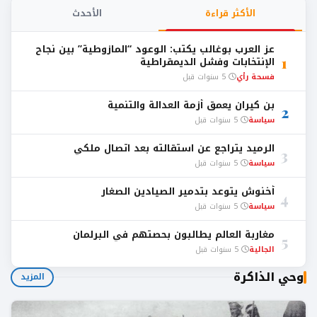
الأكثر قراءة
الأحدث
عز العرب بوغالب يكتب: الوعود “المازوطية” بين نجاح
1
الإنتخابات وفشل الديمقراطية
فسحة رأي
5 سنوات قبل
بن كيران يعمق أزمة العدالة والتنمية
2
سياسة
5 سنوات قبل
الرميد يتراجع عن استقالته بعد اتصال ملكي
3
سياسة
5 سنوات قبل
أخنوش يتوعد بتدمير الصيادين الصغار
4
سياسة
5 سنوات قبل
مغاربة العالم يطالبون بحصتهم في البرلمان
5
الجالية
5 سنوات قبل
وحي الذاكرة
المزيد