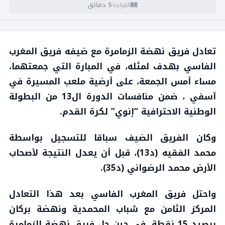
القراءة:
5 دقائق
تعادل فريق نهضة الزمامرة مع ضيفه فريق المغرب
الفاسي بهدف لمثله، في المبارة التي جمعتهما،
مساء أمس الجمعة، على أرضية ملعب المسيرة في
آسفي ، ضمن منافسات الدورة ال13 من البطولة
الوطنية الاحترافية “إنوي” لكرة القدم.
وكان الفريق الضيف سباقا للتسجيل بواسطة
محمد الفقيه (د13)، قبل أن يعدل النتيجة لأصحاب
الأرض محمد الرضواني (د35).
واحتل فريق المغرب الفاسي بعد هذا التعادل
المركز الثامن مع شباب المحمدية ونهضة بركان
برصيد 15 نقطة، في حين حل فريق نهضة الزمامرة