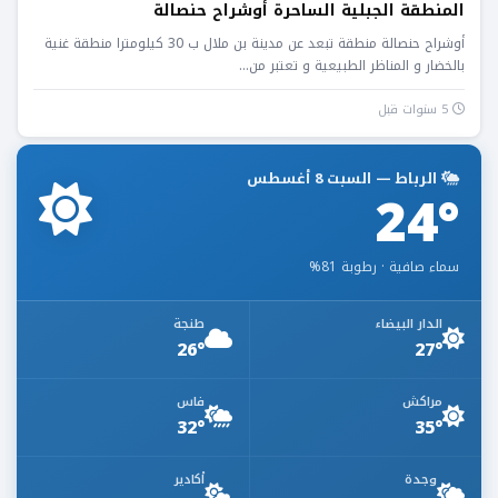
المنطقة الجبلية الساحرة أوشراح حنصالة
أوشراح حنصالة منطقة تبعد عن مدينة بن ملال ب 30 كيلومترا منطقة غنية
بالخضار و المناظر الطبيعية و تعتبر من...
5 سنوات قبل
الرباط — السبت 8 أغسطس
24°
سماء صافية · رطوبة 81%
الدار البيضاء
طنجة
26°
27°
مراكش
فاس
32°
35°
وجدة
أكادير