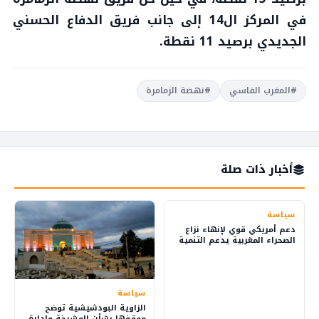
في المركز ال14 إلى جانب فريق الدفاع الحسني
الجديدي برصيد 11 نقطة.
#المغرب الفاسي
#نهضة الزمامرة
أخبار ذات صلة
سياسة
دعم أمريكي قوي لإنهاء نزاع
الصحراء المغربية يدعم التنمية
والاستثمار
سياسة
الزاوية البودشيشية توضح
موقفها بشأن المشيخة وإدارة