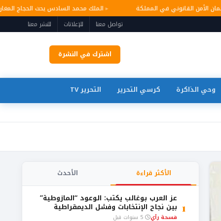
 وضمان الأمن القانوني في المملكة
الملك محمد السادس يحث الحجاج المغ
تواصل معنا
للإعلانات
للنشر معنا
اشترك في النشرة
وحي الذاكرة
كرسي التحرير
التحرير TV
الأكثر قراءة
الأحدث
عز العرب بوغالب يكتب: الوعود “المازوطية”
1
بين نجاح الإنتخابات وفشل الديمقراطية
فسحة رأي
5 سنوات قبل