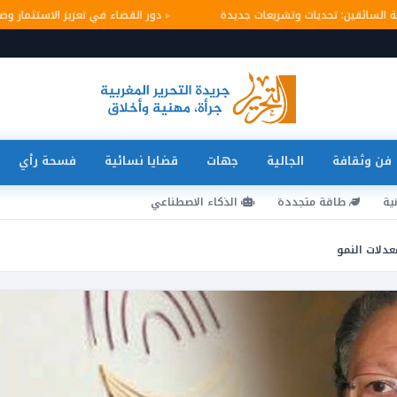
امة السائقين: تحديات وتشريعات جديدة
دور القضاء في تعزيز الاستثمار
فن وثقافة
الجالية
جهات
قضايا نسائية
فسحة رأي
ية
طاقة متجددة
الذكاء الاصطناعي
دلات النمو