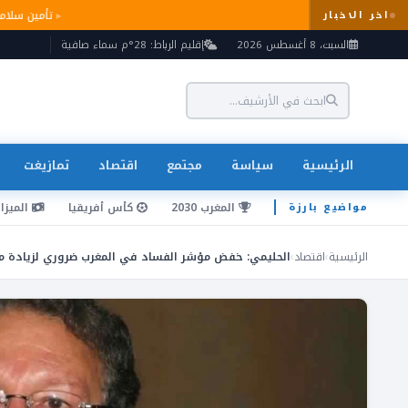
تأمين سل
اخر الاخبار
السبت، 8 أغسطس 2026
إقليم الرباط: 28°م سماء صافية
الرئيسية
سياسة
مجتمع
اقتصاد
تمازيغت
المغرب 2030
كأس أفريقيا
الميزان
مواضيع بارزة
الرئيسية
›
اقتصاد
›
الحليمي: خفض مؤشر الفساد في المغرب ضروري لزيادة مع