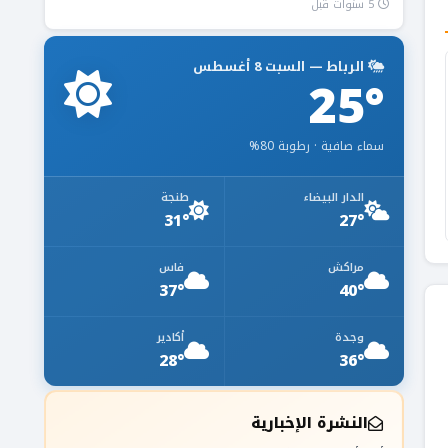
5 سنوات قبل
الرباط — السبت 8 أغسطس
25°
سماء صافية · رطوبة 80%
الدار البيضاء
طنجة
31°
27°
مراكش
فاس
37°
40°
وجدة
أكادير
28°
36°
النشرة الإخبارية