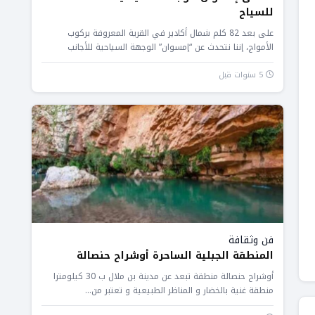
للسياح
على بعد 82 كلم شمال أكادير في القرية المعروفة بركوب
الأمواج، إننا نتحدث عن “إمسوان” الوجهة السياحية للأجانب
والمغاربة، حيث...
5 سنوات قبل
فن وثقافة
المنطقة الجبلية الساحرة أوشراح حنصالة
أوشراح حنصالة منطقة تبعد عن مدينة بن ملال ب 30 كيلومترا
منطقة غنية بالخضار و المناظر الطبيعية و تعتبر من...