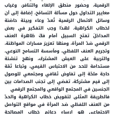
الرقمية، وحضور منطق الإلغاء والتنافر، وغياب
معايير التداول حول مسألة التسامُح، إضافة إلى أن
وسائل الاتصال الرقمية تُعدّ وعاء وبيئة حاضنة
لخطاب الكراهية. لهذا وجب التفكير في بعض
المداخلَ تفتح السبيل أمام فكّ ظاهرة العنف
الرقمي ضدّ المرأة، ومنها تعزيز مسارات المواطَنة،
وتجريم العنف اللفظي، ومأسسة التسامح النوعي،
والتربية على العيش المشترك، ونهج تنشئة
مستدامة للحد من الاحتباس القيمي، وتباعا ثمّة
حاجة ملحّة إلى تفاوض ثقافي ومجتمعي للوصول
إلى قيم مشتركة، تفضي إلى تجنب الصدامات بين
الجنسين في المجتمع الواقعي والمجتمع الرقمي
فالطريقة المثلى لتقويض خطاب الكراهية والحدّ
من العنف اللفظي ضد المرأة في مواقع التواصل
الاجتماعي هو إرساء دعائم خطاب المصالحة