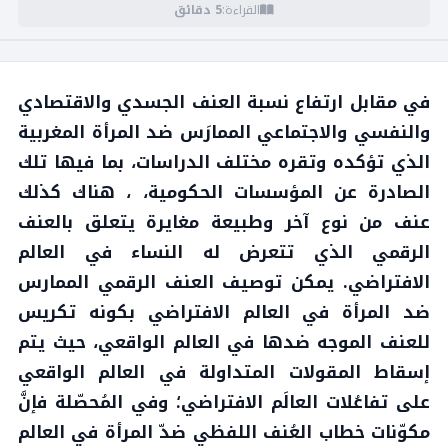
القراءة:
5 دقائق
في مقابل ارتفاع نسبة العنف الجسدي والاقتصادي
والنفسي والاجتماعي الممارَس ضد المرأة المغربية
الذي تؤكده وتقره مختلف الدراسات، بما فيها تلك
الصادرة عن المؤسسات الحكومية، ، هناك كذلك
عنف من نوع آخر وطبيعة مغايرة يتعلق بالعنف
الرقمي الذي تتعرض له النساء في العالم
الافتراضي. يمكن توصيف العنف الرقمي الممارس
ضد المرأة في العالم الافتراضي بكونه تكريس
للعنف الموجه ضدها في العالم الواقعي، حيث يتم
إسقاط المقولات المتداولة في العالم الواقعي
على تفاعُلات العالَم الافتراضي؛ وفي المُحصّلة فإنَّ
مكوّنات خطاب العُنف اللفظي ضدّ المرأة في العالم