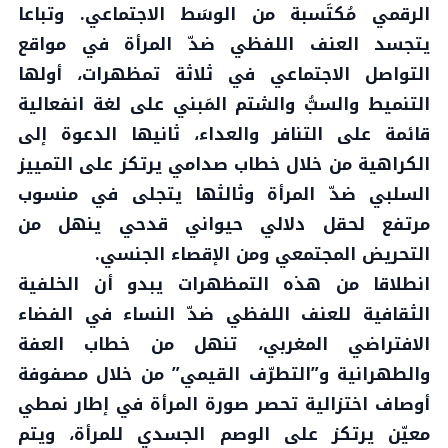
الرقمي مُكتَسبة من الوسَط الاجتماعي. وتباعا
يتجسد العنف اللفظي ضدّ المرأة في مواقع
التواصل الاجتماعي في ثلاثة تمظهرات، أولها
التنميط والسبُّ والشتم المَبني على لغة انفعالية
قائمة على التنافر والعداء، ثانيها الدعوة إلى
الكراهية من خلال خطاب صدامي يرتكز على التمييز
السلبي ضدّ المرأة وثالثها يتجلى في منسوب
مرتفع لحقل دلالي حيواني قدحي ينهل من
التحريض المجتمعي ومن الإقصاء الجنسي.
انطلاقا من هذه التمظهرات يبدو أن الخلفية
الثقافية للعنف اللفظي ضدّ النساء في الفضاء
الافتراضي المغربي، تنهل من خطاب العفة
والطهرانية و”التطرّف القيمي” من خلال مصفوفة
أوصاف اختزالية تحصر صورة المرأة في إطار نمطي
معيّن يرتكز على الوصم الجسدي للمرأة، ويتم