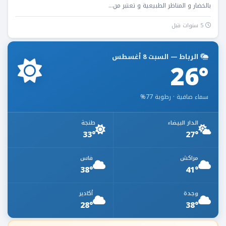
بالخضار و المناظر الطبيعية و تعتبر من...
5 سنوات قبل
الرباط — السبت 8 أغسطس
26°
سماء صافية · رطوبة 77%
الدار البيضاء
طنجة
33°
27°
مراكش
فاس
38°
41°
وجدة
أكادير
28°
38°