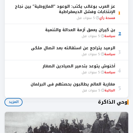
عز العرب بوغالب يكتب: الوعود “المازوطية” بين نجاح
1
الإنتخابات وفشل الديمقراطية
فسحة رأي
5 سنوات قبل
بن كيران يعمق أزمة العدالة والتنمية
2
سياسة
5 سنوات قبل
الرميد يتراجع عن استقالته بعد اتصال ملكي
3
سياسة
5 سنوات قبل
أخنوش يتوعد بتدمير الصيادين الصغار
4
سياسة
5 سنوات قبل
مغاربة العالم يطالبون بحصتهم في البرلمان
5
الجالية
5 سنوات قبل
وحي الذاكرة
المزيد