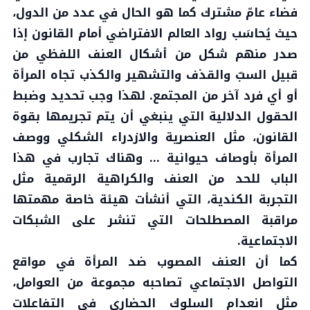
فضاء عامّ مشترك كما هو الحال في عدد من الدول،
حيث يُحاسَب رواد العالم الافتراضي أمام القانون إذا
صدر منهم شكل من أشكال العنف اللفظي من
قبيل السبّ والقذف والتشهير والكذب تجاه المرأة
أو أي فرد آخر من المجتمع. لهذا وجب تحديد وضبط
الحقول الدلالية التي ينبغي أن يتم تجريمها بقوة
القانون، مثل العنصرية والازدراء الشكلي ووصف
المرأة بأوصاف حيوانية … وهناك تجارب في هذا
الباب للحد من العنف والكراهية الرقمية مثل
التجربة الكندية، التي أنشأت هيئة خاصة مهمتها
مراقبة المصطلحات التي تنشر على الشبكات
الاجتماعية.
كما أن العنف المصوب ضد المرأة في مواقع
التواصل الاجتماعي تصاحبه مجموعة من العوامل،
مثل انعدام السلوك الحضاري في التفاعلات