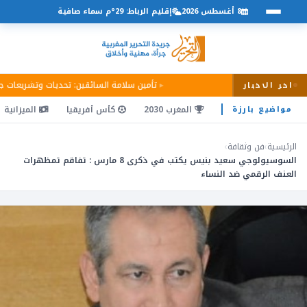
8 أغسطس 2026
إقليم الرباط: 29°م سماء صافية
تأمين سلامة السائقين: تحديات وتشريعات 
اخر الاخبار
المغرب 2030
كأس أفريقيا
الميزانية
مواضيع بارزة
الرئيسية
›
فن وثقافة
›
السوسيولوجي سعيد بنيس يكتب في ذكرى 8 مارس : تفاقم تمظهرات
العنف الرقمي ضد النساء