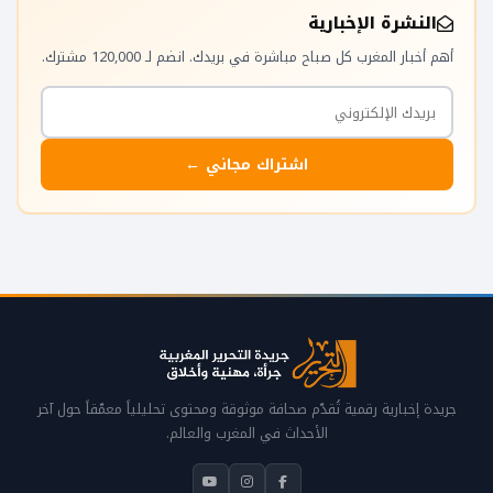
النشرة الإخبارية
أهم أخبار المغرب كل صباح مباشرة في بريدك. انضم لـ 120,000 مشترك.
اشتراك مجاني ←
جريدة إخبارية رقمية تُقدّم صحافة موثوقة ومحتوى تحليلياً معمّقاً حول آخر
الأحداث في المغرب والعالم.