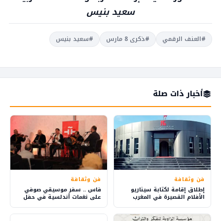
سعيد بنيس
#العنف الرقمي
#ذكرى 8 مارس
#سعيد بنيس
أخبار ذات صلة
فن وثقافة
فن وثقافة
إطلاق إقامة لكتابة سيناريو
فاس .. سفر موسيقي صوفي
الأفلام القصيرة في المغرب
على نغمات أندلسية في حفل
بمبادرة من المركز السينمائي
“ليالي رمضان”
المغربي