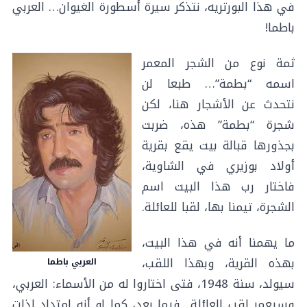
في هذا البورتريه، نتذكر سيرة أسطورة الغيوان… العربي
باطما!
ثمة نوع من الشجر المعمر
اسمه “بطمة”… طبعا لن
نتحدث عن الأشجار هنا، لكن
شجرة “بطمة” هذه، ضربت
بجذورها قبالة بيت يقع بقرية
أولاد بوزيري في الشاوية،
فاختار رب هذا البيت اسم
الشجرة، تيمنا بها، لقبا للعائلة.
ما يهمنا أنه في هذا البيت،
بهذه القرية، وبهذا اللقب،
العربي باطما
سيولد، سنة 1948، فتى اختاروا له من الأسماء: العربي،
وسيعمر لقب العائلة فيما بعد، كما لو أنه امتداد لذات