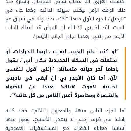
اكتشف العربي أنه مصاب بمرض السرطان، وسارع منذ
ذلك الوقت الزمن ليكتب سيرته الذاتية. وكما جاء في
“الرحيل”، الجزء الأول منها: “أكتب هذا وأنا في سباق مع
الموت. لقد أخبرني الأطباء أن المرض قد امتلك الجانب
الأيمن من رئتي، بعدما تجاوز الجانب الأيسر”
.
“لو كنت أعلم الغيب، لبقيت حارسا للدراجات، أو
اشتغلت في السكك الحديدية مكان أبي”، يقول
باطما آخر حياته متسائلا: “إنني أقول لنفسي
الآن، أما كان الأجدر بي أن أبقى في باديتي
الحبيبة لأموت هناك؟ بعيدا عن الأضواء
والشهرة ومحاصرة أعين الناس من كل جانب؟”.
أما الجزء الثاني منها، والمعنون بـ”الألم”، فقد كتبه
باطما في ظرف زمني لا يتعدى الأسبوع، وصور فيها
أساسا معاناة الفقراء مع المستشفيات العمومية