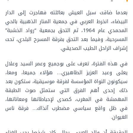
بعدما ضاقت سبل العيش بعائلته فهاجرت إلى الدار
البيضاء، انخرط العربي في جمعية المنار الذهبية بالحي
المحمدي عام 1964، ثم التحق بجمعية “رواد الخشبة”
المسرحية، وفيما بعد التحق بفرقة المسرح البلدي، تحت
إشراف الراحل الطيب الصديقي.
في هذه الفترة، تعرف على بوجميع وعمر السيد وعلال
يعلى وعبد العزيز الطاهيري… هؤلاء جميعا، ومعا،
سيكونون النواة المؤسسة لفرقة موسيقية، ستكون بعد
ذلك إحدى أهم الفرق التي ستمثل صوت الطبقة
المهمشة في المغرب، كصدى لإحباطاتها ومعاناتها،
في ظل واقع سياسي مضطرب آنذاك… فرقة ناس
الغيوان.
الحقيقة أن والد العربي، رحال، كان شخصا يحب الغناء