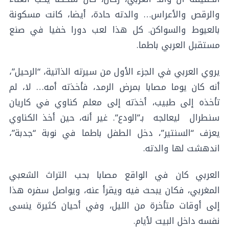
والرقص والأعراس… والدته حادة، أيضا، كانت مسكونة
بالعيوط والسواكن. كل هذا لعب دورا خفيا في صنع
مستقبل العربي باطما.
يروي العربي في الجزء الأول من سيرته الذاتية، “الرحيل”،
أنه كان يوما مصابا بمرض الرمد، فأخذته أمه… لا، لم
تأخذه إلى طبيب، أخذته إلى معلم كناوي في كاريان
سنطرال ليعالجه بـ”الودع”. غير أنه، حين أخذ الكناوي
يعزف “السنتير”، دخل الطفل باطما في نوبة “جدبة”،
اندهشت لها والدته.
العربي كان في الواقع مصابا بحب التراث الشعبي
المغربي، فكان يبحث فيه ويقرأ عنه، ويواصل سفره هذا
إلى أوقات متأخرة من الليل، وفي أحيان كثيرة ينسى
نفسه داخل البيت لأيام.