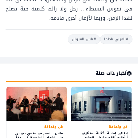
في نفوس البسطاء… رحل ولا زالت كلمته حية تصلح
لهذا الزمن، وربما لأزمان أخرى قادمة.
#العربي باطما
#ناس الغيوان
أخبار ذات صلة
فن وثقافة
فن وثقافة
إطلاق إقامة لكتابة سيناريو
فاس .. سفر موسيقي صوفي
الأفلام القصيرة في المغرب
على نغمات أندلسية في حفل