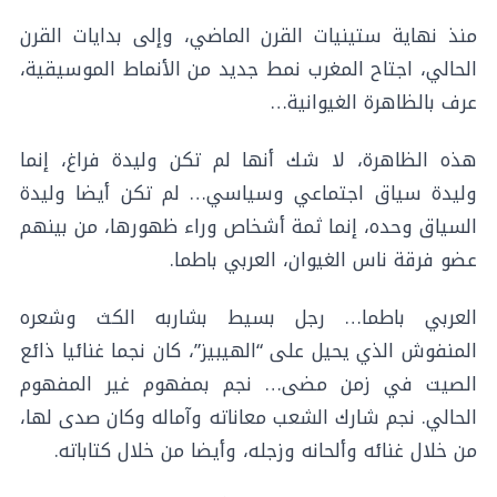
منذ نهاية ستينيات القرن الماضي، وإلى بدايات القرن
الحالي، اجتاح المغرب نمط جديد من الأنماط الموسيقية،
عرف بالظاهرة الغيوانية…
هذه الظاهرة، لا شك أنها لم تكن وليدة فراغ، إنما
وليدة سياق اجتماعي وسياسي… لم تكن أيضا وليدة
السياق وحده، إنما ثمة أشخاص وراء ظهورها، من بينهم
عضو فرقة ناس الغيوان، العربي باطما.
العربي باطما… رجل بسيط بشاربه الكث وشعره
المنفوش الذي يحيل على “الهيبيز”، كان نجما غنائيا ذائع
الصيت في زمن مضى… نجم بمفهوم غير المفهوم
الحالي. نجم شارك الشعب معاناته وآماله وكان صدى لها،
من خلال غنائه وألحانه وزجله، وأيضا من خلال كتاباته.