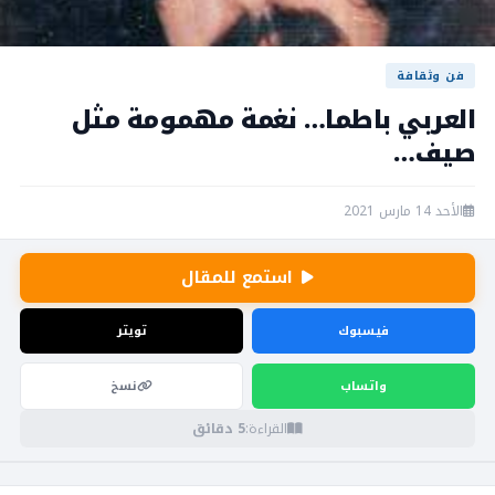
فن وثقافة
العربي باطما… نغمة مهمومة مثل
صيف…
الأحد 14 مارس 2021
استمع للمقال
فيسبوك
تويتر
واتساب
نسخ
القراءة:
5 دقائق