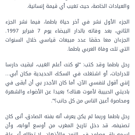
والعيادات الخاصة، حيث تغيب أي قيمة إنسانية.
الجزء الأول نشر في آخر حياة باطما، فيما نشر الجزء
الثاني، بعد وفاته بالدار البيضاء يوم 7 فبراير 1997.
الجزءان معا حققا عدد مبيعات قياسي خلال السنوات
التي تلت وفاة العربي باطما.
رحل باطما وقد كتب: “لو كنت أعلم الغيب، لبقيت حارسا
للدراجات، أو اشتغلت في السكك الحديدية مكان أبي…
إنني أقول لنفسي الآن، أما كان الأجدر بي أن أبقى في
باديتي الحبيبة لأموت هناك؟ بعيدا عن الأضواء والشهرة
ومحاصرة أعين الناس من كل جانب؟”.
رحل باطما وربما لم يكن يعرف أنه بفنه الصادق، أنى كان
تصنيفه، قد دخل تاريخ المغرب من أوسع أبوابه، وأن
اسمه باق وصامد في الزمن والأذهان، لا تطاله أي علة