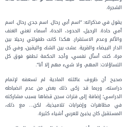
الشجرة.
يقول في مذكراته: “اسم أبي رحال. اسم جدي رحال. اسم
أمي حادة. الرحيل، الحدود، الحدة، أسماء تعني العنف
والألم وعدم الاستقرار. هكذا كانت طفولتي رحيلا بين
الدار البيضاء والقرية. عشت بين الشك واليقين، وفي كل
مرة، كنت أسأل نفسي، وأجد الحكمة تطفو فوق كل
التساؤلات: المهم، ولا شيء مهم إلا أنا”.
صحيح أن ظروف عائلته المادية لم تسعفه لإتمام
دراسته، وربما قد زكى ذلك بعض من عدم انضباطه
الدراسي؛ إضافة إلى فترات سجن قضاها بسبب مشاركته
في مظاهرات وإضرابات تلاميذية، لكن… مع ذلك،
المستقبل كان يخبئ للعربي أشياء كثيرة.