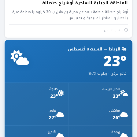
المنطقة الجبلية الساحرة أوشراح حنصالة
أوشراح حنصالة منطقة تبعد عن مدينة بن ملال ب 30 كيلومترا منطقة غنية
بالخضار و المناظر الطبيعية و تعتبر من...
5 سنوات قبل
الرباط — السبت 8 أغسطس
23°
غائم جزئي · رطوبة 79%
الدار البيضاء
طنجة
23°
23°
مراكش
فاس
27°
26°
وجدة
أكادير