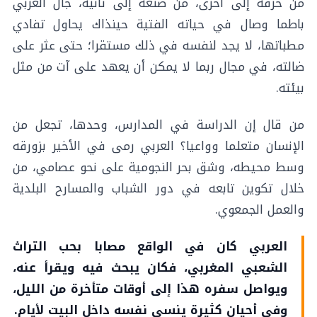
من حرفة إلى أخرى، من صنعة إلى ثانية، جال العربي
باطما وصال في حياته الفتية حينذاك يحاول تفاد
ي
مطباتها، لا يجد لنفسه في ذلك مستقرا؛ حتى عثر على
ضالته، في مجال ربما لا يمكن أن يعهد على آت من مثل
بيئته.
من قال إن الدراسة في المدارس، وحدها، تجعل من
الإنسان متعلما وواعيا؟ العربي رمى في الأخير بزورقه
وسط محيطه، وشق بحر النجومية على نحو عصامي، من
خلال تكوين تابعه في دور الشباب والمسارح البلدية
والعمل الجمعوي.
العربي كان في الواقع مصابا بحب التراث
الشعبي المغربي، فكان يبحث فيه ويقرأ عنه،
ويواصل سفره هذا إلى أوقات متأخرة من الليل،
وفي أحيان كثيرة ينسى نفسه داخل البيت لأيام.