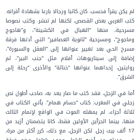
لم يكن يقرأ فحسب. كان كاتبا وزجالا بارعا بشهادة أقرانه.
كتب العربي بعض القصص، لكنها لم تنشر. وكتب نصوصا
مسرحية، منها “الهبال في الكشينة”، و”هاجوج
وماجوج”، ومسرحية “ثانوية العصافير” التي أدتها فرقة
مسرح الحي بعد تغيير عنوانها إلى “العقل والسبورة”،
إضافة إلى سيناريوهات أفلام مثل “جنب البير”، ثم
روايتين، إحداهما عنوانها “خناثة” والأخرى “رحلة إلى
الشرق”.
أما في الزجل، فقد كتب ما صار يعد به، صاحب أطول نص
زجلي في المغرب: كتاب “حسام همام”. يأتي الكتاب في
ثلاثة أجزاء، لم يمهله الموت في الواقع لإتمام الثالث
منها، بينما الجزأين الأولين فقط، كانا يتضمنان أزيد من
17 ألف بيت زجل. لكن الرجل، مع ذلك، كرر أكثر من مرة،
في حديثه عن أخيه الراحل محمد باطما، عضو فرقة