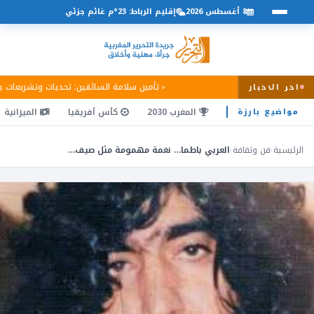
8 أغسطس 2026
إقليم الرباط: 23°م غائم جزئي
تأمين سلامة السائقين: تحديات وتشريعات 
اخر الاخبار
المغرب 2030
كأس أفريقيا
الميزانية
مواضيع بارزة
الرئيسية
›
فن وثقافة
›
العربي باطما… نغمة مهمومة مثل صيف…