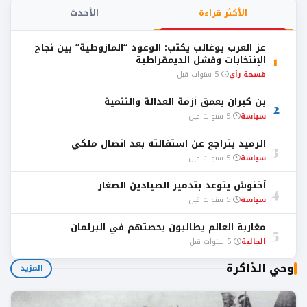
الأكثر قراءة
الأحدث
عز العرب بوغالب يكتب: الوعود “المازوطية” بين نجاح
1
الإنتخابات وفشل الديمقراطية
فسحة رأي
5 سنوات قبل
بن كيران يعمق أزمة العدالة والتنمية
2
سياسة
5 سنوات قبل
الرميد يتراجع عن استقالته بعد اتصال ملكي
3
سياسة
5 سنوات قبل
أخنوش يتوعد بتدمير الصيادين الصغار
4
سياسة
5 سنوات قبل
مغاربة العالم يطالبون بحصتهم في البرلمان
5
الجالية
5 سنوات قبل
وحي الذاكرة
المزيد