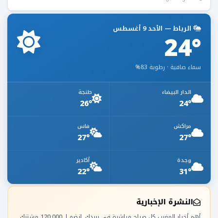
الرباط — الأحد 9 أغسطس
24°
سماء صافية · رطوبة 83%
الدار البيضاء
طنجة
26°
24°
مراكش
فاس
27°
27°
وجدة
أكادير
22°
31°
النشرة الإخبارية
أهم أخبار المغرب كل صباح مباشرة في بريدك. انضم لـ 120,000 مشترك.