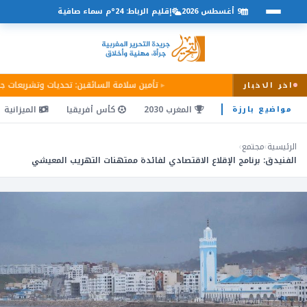
9 أغسطس 2026
إقليم الرباط: 24°م سماء صافية
تأمين سلامة السائقين: تحديات وتشريعات ج
اخر الاخبار
المغرب 2030
كأس أفريقيا
الميزانية
مواضيع بارزة
الرئيسية
›
مجتمع
›
الفنيدق: برنامج الإقلاع الاقتصادي لفائدة ممتهنات التهريب المعيشي