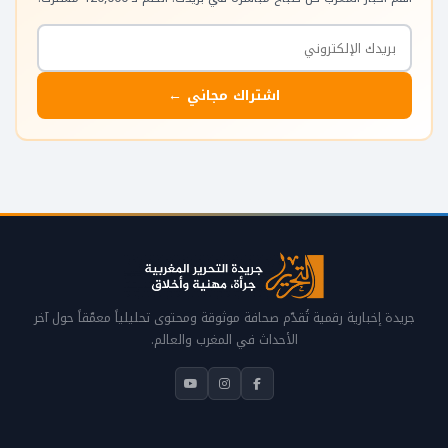
اشتراك مجاني ←
جريدة إخبارية رقمية تُقدّم صحافة موثوقة ومحتوى تحليلياً معمّقاً حول آخر
الأحداث في المغرب والعالم.