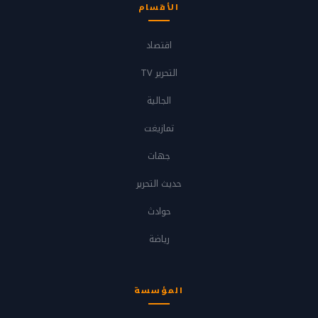
الأقسام
اقتصاد
التحرير TV
الجالية
تمازيغت
جهات
حديث التحرير
حوادث
رياضة
المؤسسة