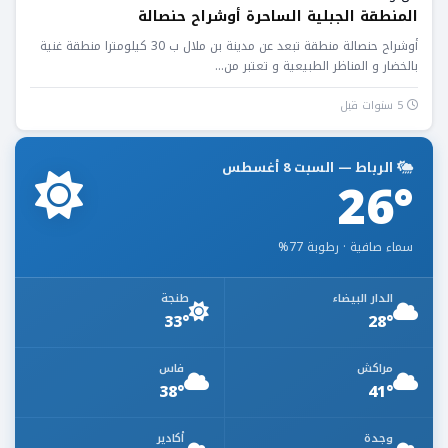
المنطقة الجبلية الساحرة أوشراح حنصالة
أوشراح حنصالة منطقة تبعد عن مدينة بن ملال ب 30 كيلومترا منطقة غنية
بالخضار و المناظر الطبيعية و تعتبر من...
5 سنوات قبل
الرباط — السبت 8 أغسطس
26°
سماء صافية · رطوبة 77%
الدار البيضاء
طنجة
33°
28°
مراكش
فاس
38°
41°
وجدة
أكادير