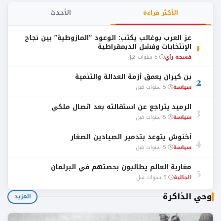
الأكثر قراءة
الأحدث
عز العرب بوغالب يكتب: الوعود “المازوطية” بين نجاح
1
الإنتخابات وفشل الديمقراطية
فسحة رأي
5 سنوات قبل
بن كيران يعمق أزمة العدالة والتنمية
2
سياسة
5 سنوات قبل
الرميد يتراجع عن استقالته بعد اتصال ملكي
3
سياسة
5 سنوات قبل
أخنوش يتوعد بتدمير الصيادين الصغار
4
سياسة
5 سنوات قبل
مغاربة العالم يطالبون بحصتهم في البرلمان
5
الجالية
5 سنوات قبل
وحي الذاكرة
المزيد