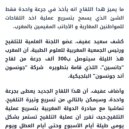
ما يميز هدا اللقاح انه يأخذ في جرعة واحدة فقط
الشئ الذي يسمح بتسريع عملية اخد اللقاحات
للمواطنين المغاربة و الأجانب المقيمين بالمغرب.
كشف سعيد عفيف، عضو اللجنة العلمية للتلقيح
ورئيس الجمعية المغربية للعلوم الطبية، أن المغرب
هذ الليلة سيتوصل ب300 ألف جرعة من لقاح
“جانسين”، اللذي قامة بتطويره شركة “جونسون
أند جونسون” البلجيكية.
وأضاف عفيف، أن هذا اللقاح الجديد يعطى بجرعة
واحدة، وسيمكن بالتالي من تسريع وتيرة التلقيح،
تماشيا مع مبادرة الدولة المغربية بتسريع عملية
التلقيح،حيت تقرر أن عملية التلقيح تستمر بشكل
يومي طيلة أيام الأسبوع وحتى أيام العطل ويوم