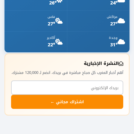
26°
24°
مراكش
فاس
27°
27°
وجدة
أكادير
22°
31°
النشرة الإخبارية
أهم أخبار المغرب كل صباح مباشرة في بريدك. انضم لـ 120,000 مشترك.
اشتراك مجاني ←