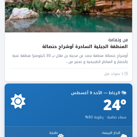
فن وثقافة
المنطقة الجبلية الساحرة أوشراح حنصالة
أوشراح حنصالة منطقة تبعد عن مدينة بن ملال ب 30 كيلومترا منطقة غنية
بالخضار و المناظر الطبيعية و تعتبر من...
5 سنوات قبل
الرباط — الأحد 9 أغسطس
24°
سماء صافية · رطوبة 80%
الدار البيضاء
طنجة