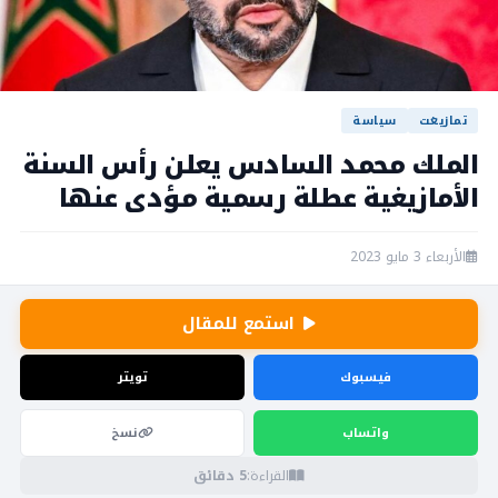
تمازيغت
سياسة
الملك محمد السادس يعلن رأس السنة
الأمازيغية عطلة رسمية مؤدى عنها
الأربعاء 3 مايو 2023
استمع للمقال
فيسبوك
تويتر
واتساب
نسخ
القراءة:
5 دقائق