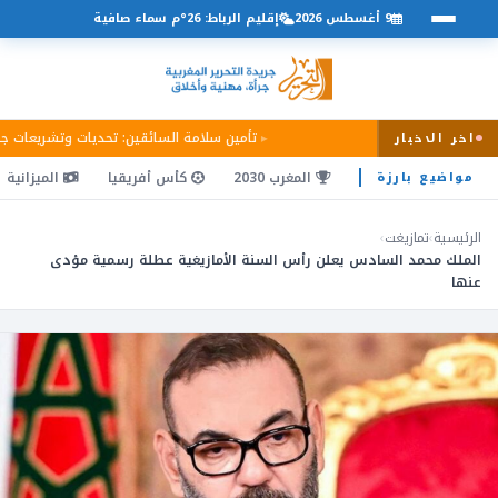
9 أغسطس 2026
إقليم الرباط: 26°م سماء صافية
تأمين سلامة السائقين: تحديات وتشريعات ج
اخر الاخبار
المغرب 2030
كأس أفريقيا
الميزانية
مواضيع بارزة
الرئيسية
›
تمازيغت
›
الملك محمد السادس يعلن رأس السنة الأمازيغية عطلة رسمية مؤدى
عنها