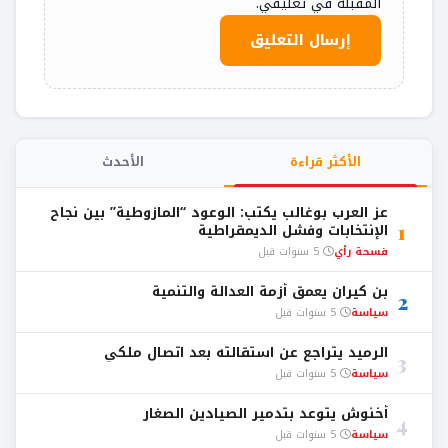
المقبلة في تعليقي.
الأكثر قراءة
الأحدث
عز العرب بوغالب يكتب: الوعود “المازوطية” بين نجاح
1
الإنتخابات وفشل الديمقراطية
فسحة رأي
5 سنوات قبل
بن كيران يعمق أزمة العدالة والتنمية
2
سياسة
5 سنوات قبل
الرميد يتراجع عن استقالته بعد اتصال ملكي
3
سياسة
5 سنوات قبل
أخنوش يتوعد بتدمير الصيادين الصغار
4
سياسة
5 سنوات قبل