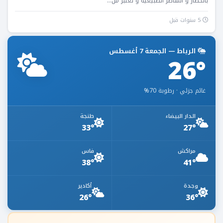
بالخضار و المناظر الطبيعية و تعتبر من...
5 سنوات قبل
الرباط — الجمعة 7 أغسطس
26°
غائم جزئي · رطوبة 70%
الدار البيضاء
طنجة
33°
27°
مراكش
فاس
38°
41°
وجدة
أكادير
26°
36°