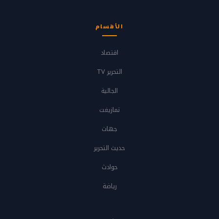
الأقسام
اقتصاد
التحرير TV
الجالية
تمازيغت
جهات
حديث التحرير
حوادث
رياضة