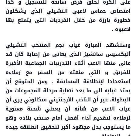
على الكرة لخلق فرص سانحة للتسجيل و كذا
امتصاص حماس لاعبي التشيلي الذي يشكلون
خطورة بارزة من خلال الفرديات التي يتمتع بها
لاعبوه .
وستشهد المبارة غياب نجم المنتخب التشيلي
أليكسيس سانشيز الذي يعاني من إصابة كان قد
عانى منها الاعب أثناء التدريبات الجماعية الأخيرة
للفريق و التي منعته من السفر مع زملاءه
استعدادا لإنطلاقة المسابقة ، ومن المتوقع أن
يمتد غيابه الى ما بعد نهاية مرحلة المجموعات من
البطولة، غير أن الناخب الأرجنتيني سكالوني يرى أن
غياب الاعب من شأنه أن يعطي شحنة معنوية
لزملاءه لتقديم أداء أفضل أمام منتخب بلاده وهو
ما يستوجب بدل مجهود أكبر لتحقيق انطلاقة جيدة
في البطولة
.