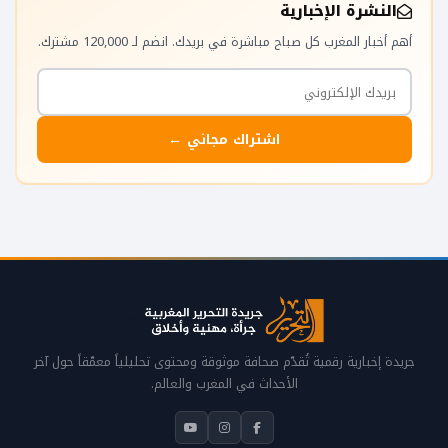
النشرة الإخبارية
أهم أخبار المغرب كل صباح مباشرة في بريدك. انضم لـ 120,000 مشترك.
اشتراك مجاني ←
جريدة إخبارية رقمية تُقدّم صحافة موثوقة ومحتوى تحليلياً معمّقاً حول آخر
الأحداث في المغرب والعالم.