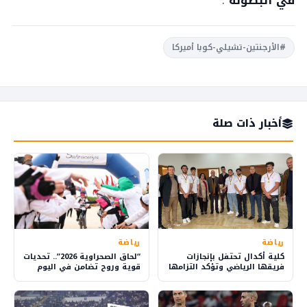
#الأرجنتين-تشيلي-كوبا أميركا
أخبار ذات صلة
رياضة
رياضة
كلية أكدال تحتفل بإنجازات
“لحاق الصحراوية 2026”.. تحديات
فريقها الرياضي وتؤكد التزامها
قوية وروح تضامن في اليوم
بالتميز الطلابي والبحث العلمي
الثالث بالداخلة