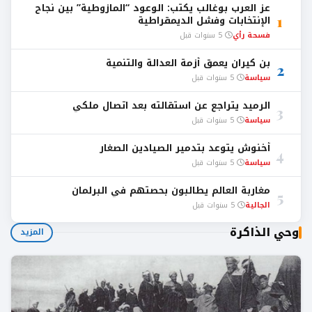
عز العرب بوغالب يكتب: الوعود “المازوطية” بين نجاح
1
الإنتخابات وفشل الديمقراطية
فسحة رأي
5 سنوات قبل
بن كيران يعمق أزمة العدالة والتنمية
2
سياسة
5 سنوات قبل
الرميد يتراجع عن استقالته بعد اتصال ملكي
3
سياسة
5 سنوات قبل
أخنوش يتوعد بتدمير الصيادين الصغار
4
سياسة
5 سنوات قبل
مغاربة العالم يطالبون بحصتهم في البرلمان
5
الجالية
5 سنوات قبل
وحي الذاكرة
المزيد