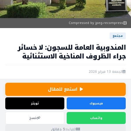
Compressed by jpeg-recompress
مجتمع
المندوبية العامة للسجون: لا خسائر
جراء الظروف المناخية الاستثنائية
الجمعة 13 فبراير 2026
استمع للمقال
فيسبوك
تويتر
واتساب
نسخ
القراءة:
5 دقائق