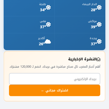
الدار البيضاء
طنجة
34°
28°
مراكش
فاس
37°
39°
وجدة
أكادير
26°
37°
النشرة الإخبارية
أهم أخبار المغرب كل صباح مباشرة في بريدك. انضم لـ 120,000 مشترك.
اشتراك مجاني ←