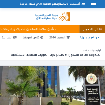
7 أغسطس 2026
إقليم الرباط: 31°م سماء صافية
تأمين سلامة السائقين: تحديات وتشريعات ج
اخر الاخبار
المغرب 2030
كأس أفريقيا
الميزانية
مواضيع بارزة
الرئيسية
›
مجتمع
›
المندوبية العامة للسجون: لا خسائر جراء الظروف المناخية الاستثنائية