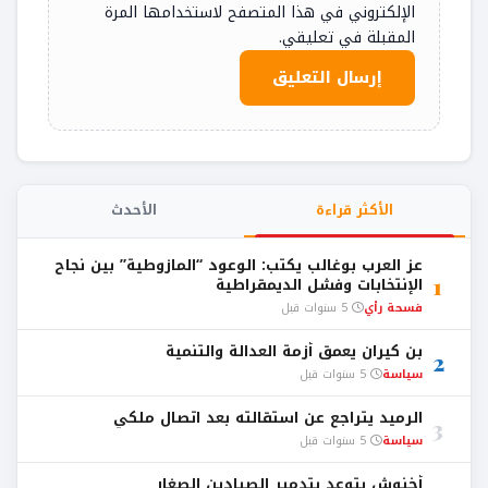
الإلكتروني في هذا المتصفح لاستخدامها المرة
المقبلة في تعليقي.
الأكثر قراءة
الأحدث
عز العرب بوغالب يكتب: الوعود “المازوطية” بين نجاح
1
الإنتخابات وفشل الديمقراطية
فسحة رأي
5 سنوات قبل
بن كيران يعمق أزمة العدالة والتنمية
2
سياسة
5 سنوات قبل
الرميد يتراجع عن استقالته بعد اتصال ملكي
3
سياسة
5 سنوات قبل
أخنوش يتوعد بتدمير الصيادين الصغار