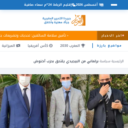
9 أغسطس 2026
إقليم الرباط: 24°م سماء صافية
تأمين سلامة السائقين: تحديات وتشريعات ج
اخر الاخبار
المغرب 2030
كأس أفريقيا
الميزانية
مواضيع بارزة
الرئيسية
›
سياسة
›
برلماني من البيجيدي يلتحق بحزب أخنوش