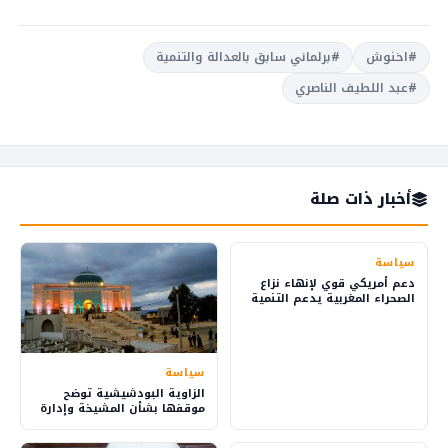
#اخنوش
#برلماني سابق بالعدالة والتنمية
#عبد اللطيف الناصري
أخبار ذات صلة
سياسة
دعم أمريكي قوي لإنهاء نزاع
الصحراء المغربية يدعم التنمية
والاستثمار
سياسة
الزاوية البودشيشية توضح
موقفها بشأن المشيخة وإدارة
شؤون الطريقة