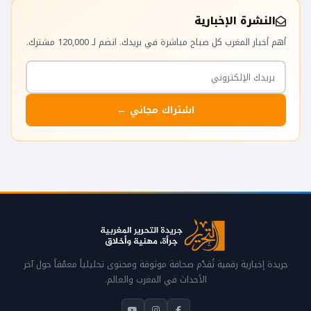
النشرة الإخبارية
أهم أخبار المغرب كل صباح مباشرة في بريدك. انضم لـ 120,000 مشترك.
اشتراك مجاني ←
جريدة إخبارية رقمية تُقدّم صحافة موثوقة ومحتوى تحليلياً معمّقاً حول آخر
الأحداث في المغرب والعالم.