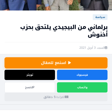
سياسة
برلماني من البيجيدي يلتحق بحزب
أخنوش
السبت 3 أبريل 2021
استمع للمقال
فيسبوك
تويتر
واتساب
نسخ
القراءة:
5 دقائق