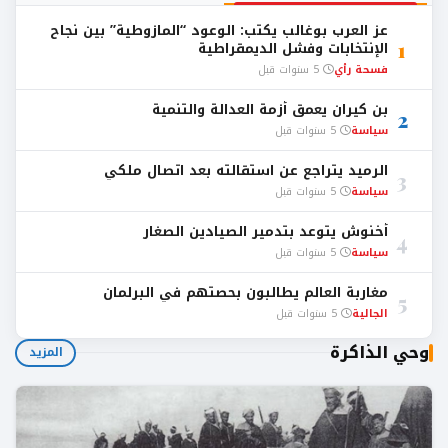
عز العرب بوغالب يكتب: الوعود “المازوطية” بين نجاح
1
الإنتخابات وفشل الديمقراطية
فسحة رأي
5 سنوات قبل
بن كيران يعمق أزمة العدالة والتنمية
2
سياسة
5 سنوات قبل
الرميد يتراجع عن استقالته بعد اتصال ملكي
3
سياسة
5 سنوات قبل
أخنوش يتوعد بتدمير الصيادين الصغار
4
سياسة
5 سنوات قبل
مغاربة العالم يطالبون بحصتهم في البرلمان
5
الجالية
5 سنوات قبل
وحي الذاكرة
المزيد