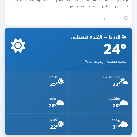
بالخضار و المناظر الطبيعية و تعتبر من...
5 سنوات قبل
الرباط — الأحد 9 أغسطس
24°
سماء صافية · رطوبة 83%
الدار البيضاء
طنجة
25°
23°
مراكش
فاس
28°
28°
وجدة
أكادير
22°
31°