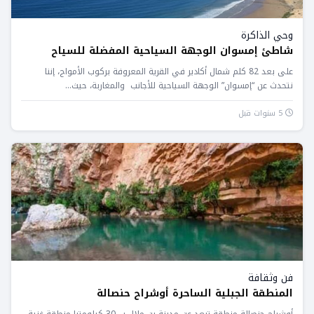
وحي الذاكرة
شاطئ إمسوان الوجهة السياحية المفضلة للسياح
على بعد 82 كلم شمال أكادير في القرية المعروفة بركوب الأمواج، إننا
نتحدث عن “إمسوان” الوجهة السياحية للأجانب والمغاربة، حيث...
5 سنوات قبل
فن وثقافة
المنطقة الجبلية الساحرة أوشراح حنصالة
أوشراح حنصالة منطقة تبعد عن مدينة بن ملال ب 30 كيلومترا منطقة غنية