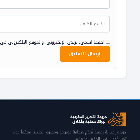
احفظ اسمي، بريدي الإلكتروني، والموقع الإلكتروني في
جريدة إخبارية رقمية تُقدّم صحافة موثوقة ومحتوى تحليلياً معمّقاً حول
آخر الأحداث في المغرب والعالم.