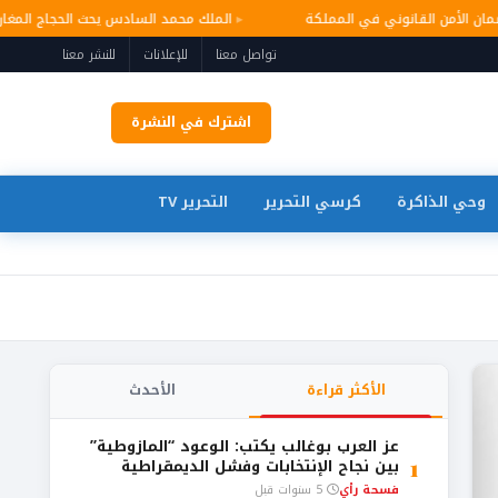
 وضمان الأمن القانوني في المملكة
الملك محمد السادس يحث الحجاج الم
تواصل معنا
للإعلانات
للنشر معنا
اشترك في النشرة
وحي الذاكرة
كرسي التحرير
التحرير TV
الأكثر قراءة
الأحدث
عز العرب بوغالب يكتب: الوعود “المازوطية”
1
بين نجاح الإنتخابات وفشل الديمقراطية
فسحة رأي
5 سنوات قبل