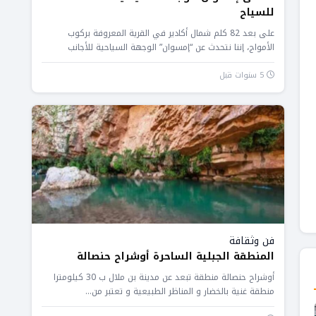
للسياح
على بعد 82 كلم شمال أكادير في القرية المعروفة بركوب
الأمواج، إننا نتحدث عن “إمسوان” الوجهة السياحية للأجانب
والمغاربة، حيث...
5 سنوات قبل
فن وثقافة
المنطقة الجبلية الساحرة أوشراح حنصالة
أوشراح حنصالة منطقة تبعد عن مدينة بن ملال ب 30 كيلومترا
منطقة غنية بالخضار و المناظر الطبيعية و تعتبر من...