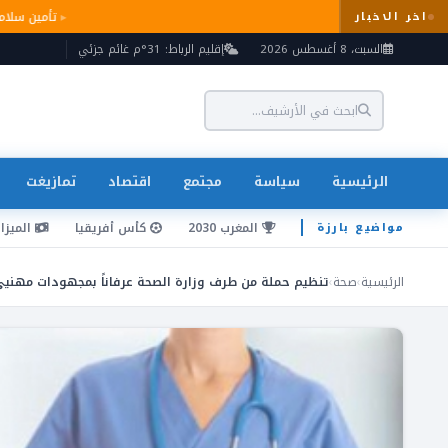
تأمين سل
اخر الاخبار
السبت، 8 أغسطس 2026
إقليم الرباط: 31°م غائم جزئي
الرئيسية
سياسة
مجتمع
اقتصاد
تمازيغت
المغرب 2030
كأس أفريقيا
الميزان
مواضيع بارزة
الرئيسية
›
صحة
›
تنظيم حملة من طرف وزارة الصحة عرفاناً بمجهودات مهنيي