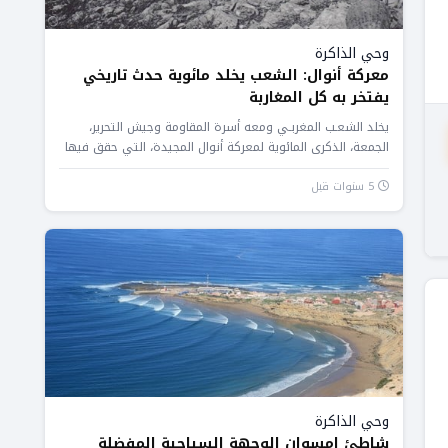
وحي الذاكرة
معركة أنوال: الشعب يخلد مائوية حدث تاريخي
يفتخر به كل المغاربة
يخلد الشعـب المغربـي ومعه أسرة المقاومة وجيش التحرير،
الجمعة، الذكرى المائوية لمعركة أنوال المجيدة، التي حقق فيها
المقاومون والمجاهدون المغاربة...
5 سنوات قبل
وحي الذاكرة
شاطئ إمسوان الوجهة السياحية المفضلة