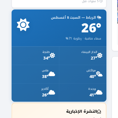
5 سنوات قبل
الرباط — السبت 8 أغسطس
26°
سماء صافية · رطوبة 71%
الدار البيضاء
طنجة
34°
27°
مراكش
فاس
38°
40°
وجدة
أكادير
26°
41°
النشرة الإخبارية