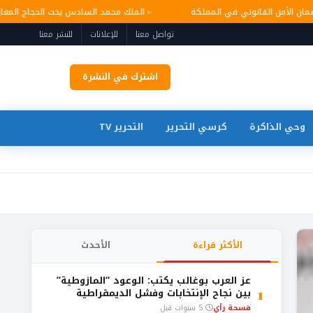
 وضمان الأمن القانوني في المملكة
الملك محمد السادس يحث الحجاج الم
تواصل معنا
للإعلانات
للنشر معنا
اشترك في النشرة
وحي الذاكرة
كرسي التحرير
التحرير TV
الأكثر قراءة
الأحدث
عز العرب بوغالب يكتب: الوعود “المازوطية”
1
بين نجاح الإنتخابات وفشل الديمقراطية
فسحة رأي
5 سنوات قبل