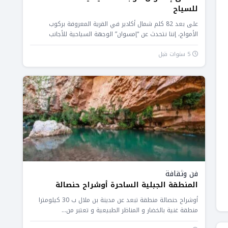
للسياح
على بعد 82 كلم شمال أكادير في القرية المعروفة بركوب
الأمواج، إننا نتحدث عن “إمسوان” الوجهة السياحية للأجانب
والمغاربة، حيث...
5 سنوات قبل
فن وثقافة
المنطقة الجبلية الساحرة أوشراح حنصالة
أوشراح حنصالة منطقة تبعد عن مدينة بن ملال ب 30 كيلومترا
منطقة غنية بالخضار و المناظر الطبيعية و تعتبر من...