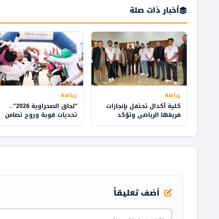
أخبار ذات صلة
رياضة
رياضة
كلية أكدال تحتفل بإنجازات
“لحاق الصحراوية 2026”..
فريقها الرياضي وتؤكد
تحديات قوية وروح تضامن
التزامها بالتميز الطلابي
في اليوم الثالث بالداخلة
والبحث العلمي
أضف تعليقاً