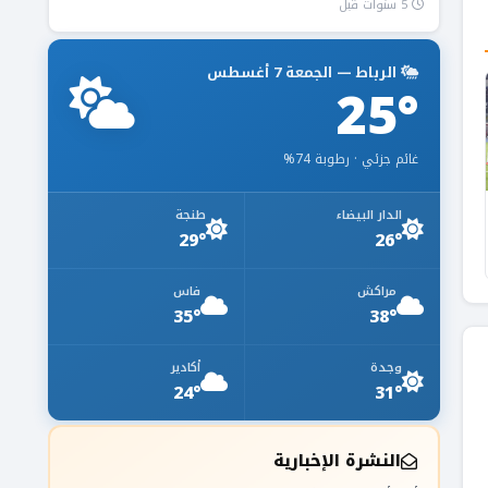
5 سنوات قبل
الرباط — الجمعة 7 أغسطس
25°
غائم جزئي · رطوبة 74%
الدار البيضاء
طنجة
29°
26°
مراكش
فاس
35°
38°
وجدة
أكادير
24°
31°
النشرة الإخبارية