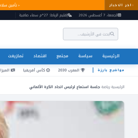
تأمين س
اخر الاخبار
الجمعة، 7 أغسطس 2026
إقليم الرباط: 27°م سماء صافية
الرئيسية
سياسة
مجتمع
اقتصاد
تمازيغت
المغرب 2030
كأس أفريقيا
الميزان
مواضيع بارزة
الرئيسية
›
رياضة
›
جلسة استماع لرئيس اتحاد الكرة الألماني