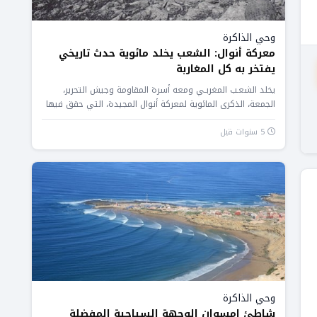
وحي الذاكرة
معركة أنوال: الشعب يخلد مائوية حدث تاريخي
يفتخر به كل المغاربة
يخلد الشعـب المغربـي ومعه أسرة المقاومة وجيش التحرير،
الجمعة، الذكرى المائوية لمعركة أنوال المجيدة، التي حقق فيها
المقاومون والمجاهدون المغاربة...
5 سنوات قبل
وحي الذاكرة
شاطئ إمسوان الوجهة السياحية المفضلة