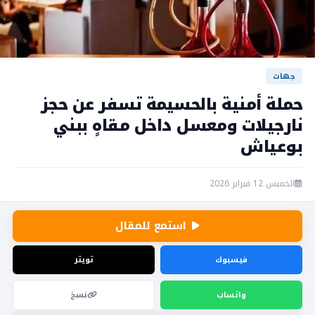
جهات
حملة أمنية بالحسيمة تسفر عن حجز
نارجيلات ومعسل داخل مقاهٍ ببني
بوعياش
الخميس 12 فبراير 2026
استمع للمقال
فيسبوك
تويتر
واتساب
نسخ