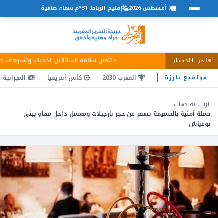
7 أغسطس 2026
إقليم الرباط: 31°م سماء صافية
تأمين سلامة السائقين: تحديات وتشريعات ج
اخر الاخبار
المغرب 2030
كأس أفريقيا
الميزانية
مواضيع بارزة
الرئيسية
›
جهات
›
حملة أمنية بالحسيمة تسفر عن حجز نارجيلات ومعسل داخل مقاهٍ ببني
بوعياش