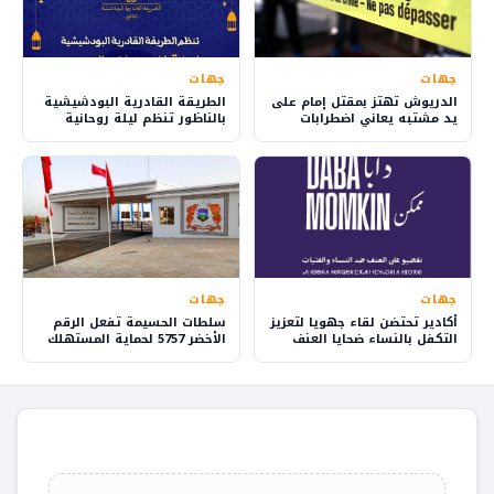
جهات
جهات
الدريوش تهتز بمقتل إمام على
الطريقة القادرية البودشيشية
يد مشتبه يعاني اضطرابات
بالناظور تنظم ليلة روحانية
نفسية
للسماع والمديح
جهات
جهات
أكادير تحتضن لقاء جهويا لتعزيز
سلطات الحسيمة تفعل الرقم
التكفل بالنساء ضحايا العنف
الأخضر 5757 لحماية المستهلك
بدعم أوروبي وشراكات مدنية
ومراقبة الأسواق في رمضان