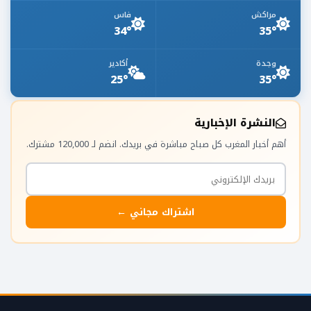
مراكش
فاس
34°
35°
وجدة
أكادير
25°
35°
النشرة الإخبارية
أهم أخبار المغرب كل صباح مباشرة في بريدك. انضم لـ 120,000 مشترك.
اشتراك مجاني ←