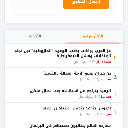
الأكثر قراءة
الأحدث
عز العرب بوغالب يكتب: الوعود “المازوطية” بين نجاح
1
الإنتخابات وفشل الديمقراطية
فسحة رأي
5 سنوات قبل
بن كيران يعمق أزمة العدالة والتنمية
2
سياسة
5 سنوات قبل
الرميد يتراجع عن استقالته بعد اتصال ملكي
3
سياسة
5 سنوات قبل
أخنوش يتوعد بتدمير الصيادين الصغار
4
سياسة
5 سنوات قبل
مغاربة العالم يطالبون بحصتهم في البرلمان