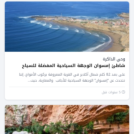
وحي الذاكرة
شاطئ إمسوان الوجهة السياحية المفضلة للسياح
على بعد 82 كلم شمال أكادير في القرية المعروفة بركوب الأمواج، إننا
نتحدث عن “إمسوان” الوجهة السياحية للأجانب والمغاربة، حيث...
5 سنوات قبل