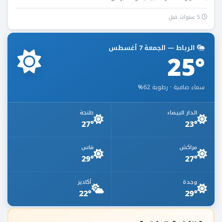
5 سنوات قبل
الرباط — الجمعة 7 أغسطس
25°
سماء صافية · رطوبة 62%
الدار البيضاء
طنجة
27°
23°
مراكش
فاس
29°
27°
وجدة
أكادير
22°
29°