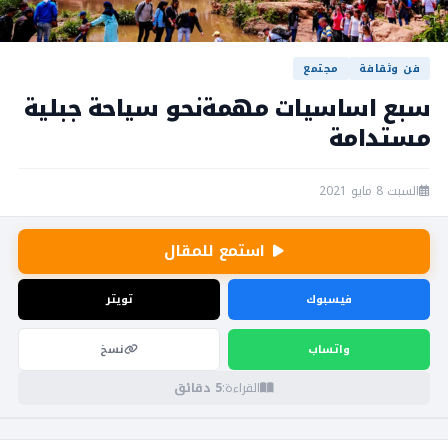
فن وثقافة
مجتمع
سبع اساسيات مهمةنحو سياحة جبلية
مستدامة
السبت 8 مايو 2021
استمع للمقال
فيسبوك
تويتر
واتساب
نسخ
القراءة:
5 دقائق