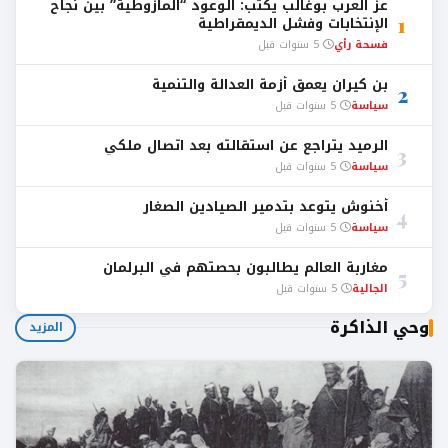
عز العرب بوغالب يكتب: الوعود “المازوطية” بين نجاح
1
الإنتخابات وفشل الديمقراطية
فسحة رأي
5 سنوات قبل
بن كيران يعمق أزمة العدالة والتنمية
2
سياسة
5 سنوات قبل
الرميد يتراجع عن استقالته بعد اتصال ملكي
3
سياسة
5 سنوات قبل
أخنوش يتوعد بتدمير الصيادين الصغار
4
سياسة
5 سنوات قبل
مغاربة العالم يطالبون بحصتهم في البرلمان
5
الجالية
5 سنوات قبل
وحي الذاكرة
المزيد