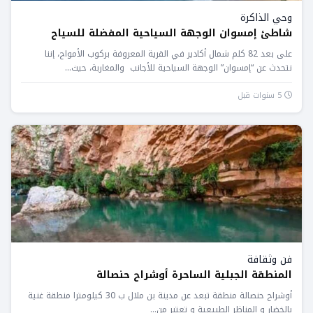
وحي الذاكرة
شاطئ إمسوان الوجهة السياحية المفضلة للسياح
على بعد 82 كلم شمال أكادير في القرية المعروفة بركوب الأمواج، إننا
نتحدث عن “إمسوان” الوجهة السياحية للأجانب والمغاربة، حيث...
5 سنوات قبل
فن وثقافة
المنطقة الجبلية الساحرة أوشراح حنصالة
أوشراح حنصالة منطقة تبعد عن مدينة بن ملال ب 30 كيلومترا منطقة غنية
بالخضار و المناظر الطبيعية و تعتبر من...