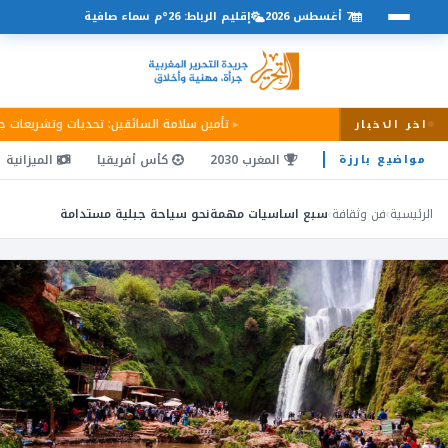
7 أغسطس 2026
إقليم الرباط: 26°م سماء صافية
تأمين سلامة السائقين: تحديات وتشريعات 
اخر الاخبار
المغرب 2030
كأس أفريقيا
الميزانية
مواضيع بارزة
الرئيسية
›
فن وثقافة
›
سبع اساسيات مهمةنحو سياحة جبلية مستدامة