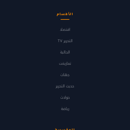
الأقسام
اقتصاد
التحرير TV
الجالية
تمازيغت
جهات
حديث التحرير
حوادث
رياضة
المؤسسة