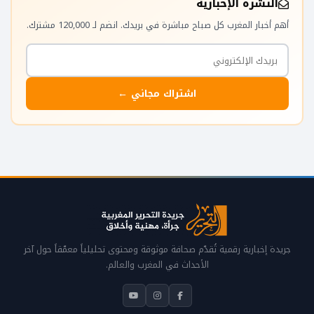
النشرة الإخبارية
أهم أخبار المغرب كل صباح مباشرة في بريدك. انضم لـ 120,000 مشترك.
اشتراك مجاني ←
جريدة إخبارية رقمية تُقدّم صحافة موثوقة ومحتوى تحليلياً معمّقاً حول آخر
الأحداث في المغرب والعالم.