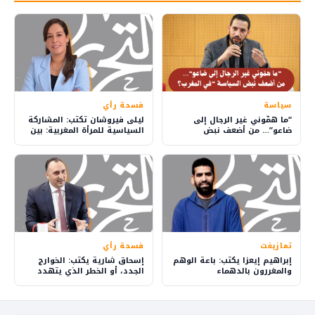
سياسة
فسحة رأي
“ما همّوني غير الرجال إلى
ليلى فيروشان تكتب: المشاركة
ضاعو”… من أضعف نبض
السياسية للمرأة المغربية: بين
السياسة في المغرب؟
الضمانات الدستورية وإكراهات
الواقع
تمازيغت
فسحة رأي
إبراهيم إيعزا يكتب: باعة الوهم
إسحاق شارية يكتب: الخوارج
والمغررون بالدهماء
الجدد، أو الخطر الذي يتهدد
الدولة