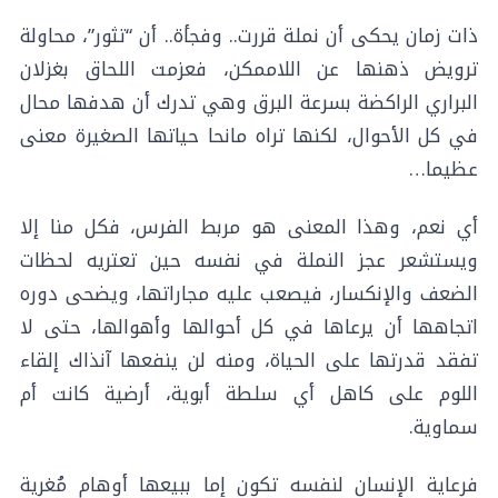
ذات زمان يحكى أن نملة قررت.. وفجأة.. أن “تثور”، محاولة
ترويض ذهنها عن اللاممكن، فعزمت اللحاق بغزلان
البراري الراكضة بسرعة البرق وهي تدرك أن هدفها محال
في كل الأحوال، لكنها تراه مانحا حياتها الصغيرة معنى
عظيما…
أي نعم، وهذا المعنى هو مربط الفرس، فكل منا إلا
ويستشعر عجز النملة في نفسه حين تعتريه لحظات
الضعف والإنكسار، فيصعب عليه مجاراتها، ويضحى دوره
اتجاهها أن يرعاها في كل أحوالها وأهوالها، حتى لا
تفقد قدرتها على الحياة، ومنه لن ينفعها آنذاك إلقاء
اللوم على كاهل أي سلطة أبوية، أرضية كانت أم
سماوية.
فرعاية الإنسان لنفسه تكون إما ببيعها أوهام مُغرية