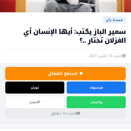
فسحة رأي
سمير الباز يكتب: أيها الإنسان أي
الغزلان تختار ..؟
السبت 13 مارس 2021
استمع للمقال
فيسبوك
تويتر
واتساب
نسخ
القراءة:
5 دقائق