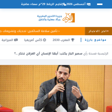
8 أغسطس 2026
إقليم الرباط: 29°م سماء صافية
تأمين سلامة السائقين: تحديات وتشريعات 
اخر الاخبار
المغرب 2030
كأس أفريقيا
الميزانية
مواضيع بارزة
الرئيسية
›
فسحة رأي
›
سمير الباز يكتب: أيها الإنسان أي الغزلان تختار ..؟