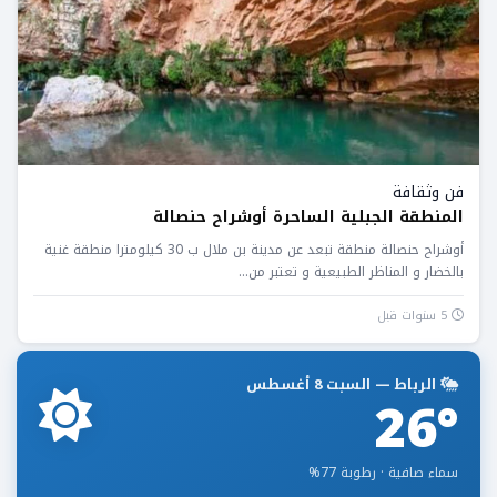
فن وثقافة
المنطقة الجبلية الساحرة أوشراح حنصالة
أوشراح حنصالة منطقة تبعد عن مدينة بن ملال ب 30 كيلومترا منطقة غنية
بالخضار و المناظر الطبيعية و تعتبر من...
5 سنوات قبل
الرباط — السبت 8 أغسطس
26°
سماء صافية · رطوبة 77%