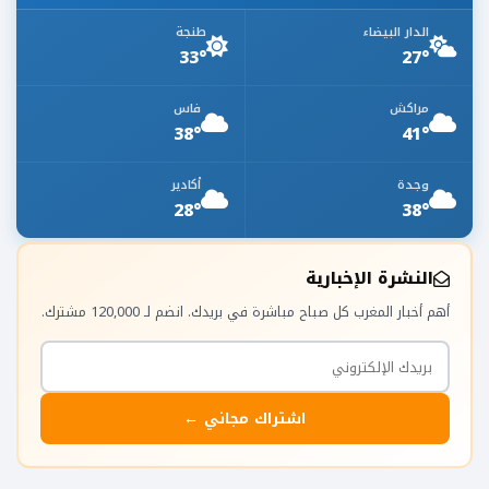
الدار البيضاء
طنجة
33°
27°
مراكش
فاس
38°
41°
وجدة
أكادير
28°
38°
النشرة الإخبارية
أهم أخبار المغرب كل صباح مباشرة في بريدك. انضم لـ 120,000 مشترك.
اشتراك مجاني ←