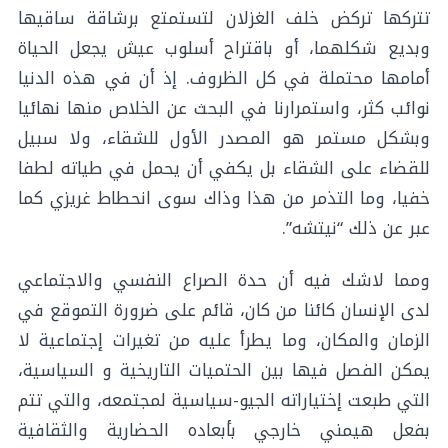
تتركها تركض خلف الغزلان لتستمتع برشاقة ساقيها
وبديع شكلهما، أو باقتراح أسلوب عيش يجعل الحياة
أمامها محتملة في كل الظروف. إذ أن في هذه الدنيا
نوائب كثر، واستمرارنا في البحث عن الخلاص منها نهائيا
وبشكل مستمر هو المصدر الأول للشقاء، ولا سبيل
للقضاء على الشقاء بل يكفي أن يحمل في طياته لطفا
خفيا، وما التذمر من هذا وذاك سوى انحطاط غريزي كما
عبر عن ذلك “نيتشه”.
ومما لاشك فيه أن حدة الصراع النفسي والاجتماعي
لدى الإنسان كائنا من كان، قائم على ضرورة التموقع في
الزمان والمكان، وما يطرأ عليه من تغيرات إجتماعية لا
يمكن الفصل فيها بين الحتميات التاريخية و السياسية،
التي طبعت إختياراته الجيو-سياسية لمجتمعه، والتي تتم
بفعل هيمني خارجي بأبعاده الحضارية والثقافية