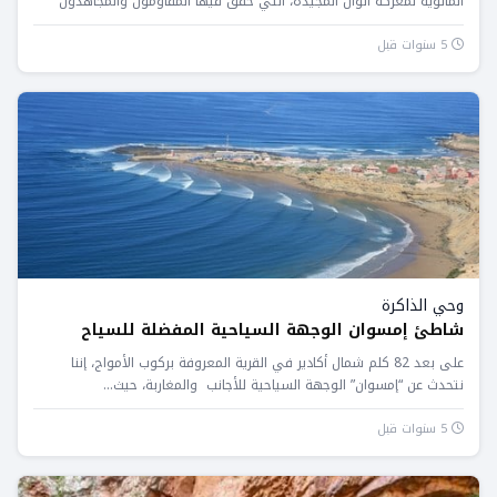
المائوية لمعركة أنوال المجيدة، التي حقق فيها المقاومون والمجاهدون
المغاربة...
5 سنوات قبل
وحي الذاكرة
شاطئ إمسوان الوجهة السياحية المفضلة للسياح
على بعد 82 كلم شمال أكادير في القرية المعروفة بركوب الأمواج، إننا
نتحدث عن “إمسوان” الوجهة السياحية للأجانب والمغاربة، حيث...
5 سنوات قبل