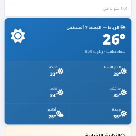
5 سنوات قبل
الرباط — الجمعة 7 أغسطس
26°
سماء صافية · رطوبة 59%
الدار البيضاء
طنجة
32°
28°
مراكش
فاس
34°
35°
وجدة
أكادير
25°
35°
النشرة الإخبارية