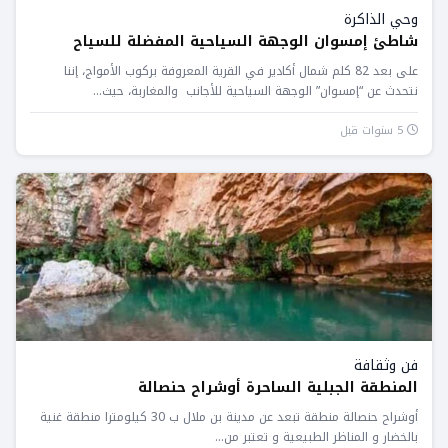
وحي الذاكرة
شاطئ إمسوان الوجهة السياحية المفضلة للسياح
على بعد 82 كلم شمال أكادير في القرية المعروفة بركوب الأمواج، إننا
نتحدث عن “إمسوان” الوجهة السياحية للأجانب والمغاربة، حيث...
5 سنوات قبل
فن وثقافة
المنطقة الجبلية الساحرة أوشراح حنصالة
أوشراح حنصالة منطقة تبعد عن مدينة بن ملال ب 30 كيلومترا منطقة غنية
بالخضار و المناظر الطبيعية و تعتبر من...