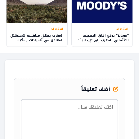
اقتصاد
اقتصاد
“موديز” ترفع آفاق التصنيف
المغرب يطلق منافسة لاستغلال
الائتماني للمغرب إلى “إيجابية”
المعادن في تافيلالت وفكيك
بمقاربة مستدامة
أضف تعليقاً