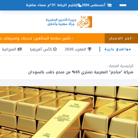
7 أغسطس 2026
إقليم الرباط: 31°م سماء صافية
تأمين سلامة السائقين: تحديات وتشريعات 
اخر الاخبار
المغرب 2030
كأس أفريقيا
الميزانية
مواضيع بارزة
الرئيسية
›
اقتصاد
›
شركة “مناجم” المغربية تشتري 65% من منجم ذهب بالسودان