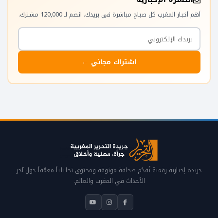
أهم أخبار المغرب كل صباح مباشرة في بريدك. انضم لـ 120,000 مشترك.
اشتراك مجاني ←
جريدة إخبارية رقمية تُقدّم صحافة موثوقة ومحتوى تحليلياً معمّقاً حول آخر
الأحداث في المغرب والعالم.