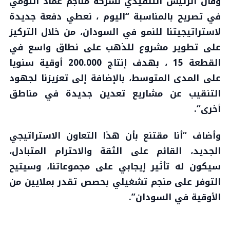
وقال الرئيس التنفيذي لشركة مناجم عماد التومي
في تصريح بالمناسبة “اليوم ، نعطي دفعة جديدة
لاستراتيجيتنا للنمو في السودان، من خلال التركيز
على تطوير مشروع للذهب على نطاق واسع في
القطعة 15 ، بهدف إنتاج 200.000 أوقية سنويا
على المدى المتوسط، بالإضافة إلى تعزيزنا لجهود
التنقيب عن مشاريع تعدين جديدة في مناطق
أخرى“.
وأضاف “أنا مقتنع بأن هذا التعاون الاستراتيجي
الجديد، القائم على الثقة والاحترام المتبادل،
سيكون له تأثير إيجابي على مجموعاتنا، وسيتيح
التوفر على منجم تشغيلي بحصص تقدر بملايين من
الأوقية في السودان”.