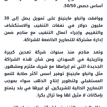
أساس حصص 50/50.
ووافقت وانباو ماينينغ على تمويل يصل إلى 30
مليون دولار في نفقات التنقيب والاستكشاف
والتقييم، وإجراء أعمال التنقيب مع مناجم ضمن
إدارة مشتركة للتصاريح الخاضعة للشراكة.
وتعد مناجم منذ سنوات شركة تعدين كبيرة
وتاريخية في السودان، ومن شأن هذه الشراكة
الجديدة التي تم إبرامها مع شريك ملتزم ومشهور،
مثل وانباو ماينينغ توفير أسس أكثر صلابة للنمو
المستقبلي ولتطوير إنتاج الذهب سواء بموجب
التصاريح الحالية للشريكين، أو غيرها في بلد يتمتع
بإمكانات لا مثيل لها وما تزال بكرا.