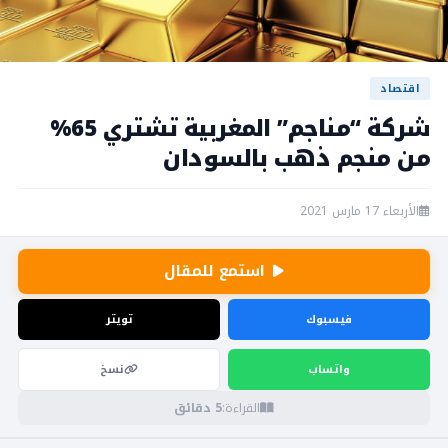
اقتصاد
شركة “مناجم” المغربية تشتري 65%
من منجم ذهب بالسودان
الأربعاء 17 مارس 2021
استمع للمقال
فيسبوك
تويتر
واتساب
نسخ
القراءة:
5 دقائق