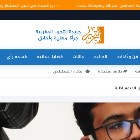
لامة السائقين: تحديات وتشريعات جديدة
دور القضاء في تعزيز الاستثما
فن وثقافة
الجالية
جهات
قضايا نسائية
فسحة رأي
ية
طاقة متجددة
الذكاء الاصطناعي
ل الديمقراطية