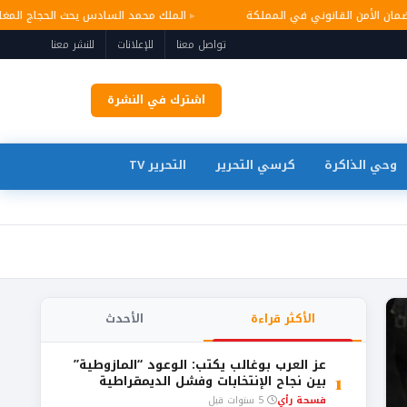
ر وضمان الأمن القانوني في المملكة
الملك محمد السادس يحث الحجاج ال
تواصل معنا
للإعلانات
للنشر معنا
اشترك في النشرة
وحي الذاكرة
كرسي التحرير
التحرير TV
الأكثر قراءة
الأحدث
عز العرب بوغالب يكتب: الوعود “المازوطية”
1
بين نجاح الإنتخابات وفشل الديمقراطية
فسحة رأي
5 سنوات قبل