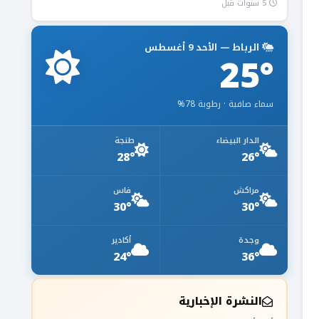
5 سنوات قبل
الرباط — الأحد 9 أغسطس
25°
سماء صافية · رطوبة 78%
الدار البيضاء
طنجة
28°
26°
مراكش
فاس
30°
30°
وجدة
أكادير
24°
36°
النشرة الإخبارية