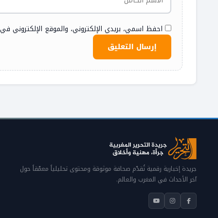
احفظ اسمي، بريدي الإلكتروني، والموقع الإلكتروني في
جريدة إخبارية رقمية تُقدّم صحافة موثوقة ومحتوى تحليلياً معمّقاً حول
آخر الأحداث في المغرب والعالم.