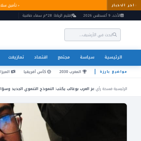
تأمين س
اخر الاخبار
الأحد، 9 أغسطس 2026
إقليم الرباط: 28°م سماء صافية
الرئيسية
سياسة
مجتمع
اقتصاد
تمازيغت
المغرب 2030
كأس أفريقيا
الميزان
مواضيع بارزة
الرئيسية
›
فسحة رأي
›
عز العرب بوغالب يكتب: النموذج التنموي الجديد وسؤا