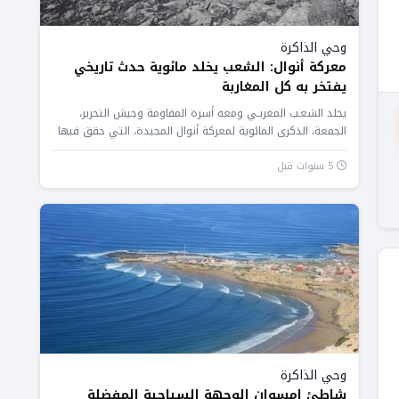
وحي الذاكرة
معركة أنوال: الشعب يخلد مائوية حدث تاريخي
يفتخر به كل المغاربة
يخلد الشعـب المغربـي ومعه أسرة المقاومة وجيش التحرير،
الجمعة، الذكرى المائوية لمعركة أنوال المجيدة، التي حقق فيها
المقاومون والمجاهدون المغاربة...
5 سنوات قبل
وحي الذاكرة
شاطئ إمسوان الوجهة السياحية المفضلة