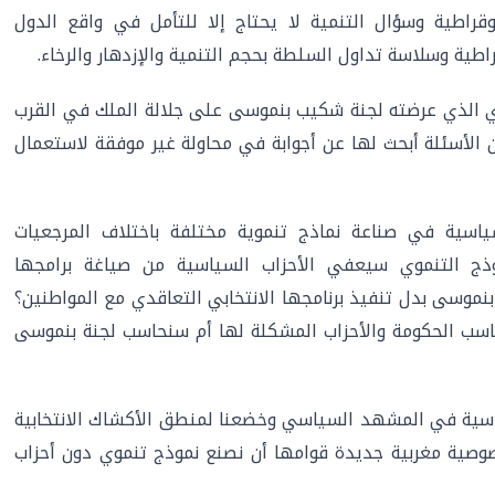
وقراطية وسؤال التنمية لا يحتاج إلا للتأمل في واقع الدول
طية وسلاسة تداول السلطة بحجم التنمية والإزدهار والرخاء.
ي الذي عرضته لجنة شكيب بنموسى على جلالة الملك في القرب
 الأسئلة أبحث لها عن أجوابة في محاولة غير موفقة لاستعمال
سية في صناعة نماذج تنموية مختلفة باختلاف المرجعيات
موذج التنموي سيعفي الأحزاب السياسية من صياغة برامجها
 بنموسى بدل تنفيذ برنامجها الانتخابي التعاقدي مع المواطنين؟
ب الحكومة والأحزاب المشكلة لها أم سنحاسب لجنة بنموسى
اسية في المشهد السياسي وخضعنا لمنطق الأكشاك الانتخابية
صوصية مغربية جديدة قوامها أن نصنع نموذج تنموي دون أحزاب