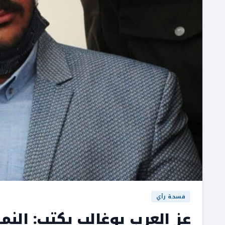
فسحة رأي
عز العرب بوغالب يكتب: الن