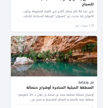
للسياح
على بعد 82 كلم شمال أكادير في القرية المعروفة بركوب
الأمواج، إننا نتحدث عن “إمسوان” الوجهة السياحية للأجانب
والمغاربة، حيث...
5 سنوات قبل
فن وثقافة
المنطقة الجبلية الساحرة أوشراح حنصالة
أوشراح حنصالة منطقة تبعد عن مدينة بن ملال ب 30 كيلومترا
منطقة غنية بالخضار و المناظر الطبيعية و تعتبر من...