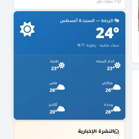
5 سنوات قبل
الرباط — السبت 8 أغسطس
24°
سماء صافية · رطوبة 71%
الدار البيضاء
طنجة
23°
23°
مراكش
فاس
26°
26°
وجدة
أكادير
20°
26°
النشرة الإخبارية