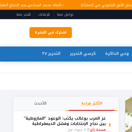
 وضمان الأمن القانوني في المملكة
الملك محمد السادس يحث الحجاج الم
تواصل معنا
للإعلانات
للنشر معنا
اشترك في النشرة
وحي الذاكرة
كرسي التحرير
التحرير TV
الأكثر قراءة
الأحدث
عز العرب بوغالب يكتب: الوعود “المازوطية”
1
بين نجاح الإنتخابات وفشل الديمقراطية
فسحة رأي
5 سنوات قبل