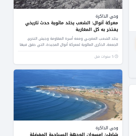
وحي الذاكرة
معركة أنوال: الشعب يخلد مائوية حدث تاريخي
يفتخر به كل المغاربة
يخلد الشعـب المغربـي ومعه أسرة المقاومة وجيش التحرير،
الجمعة، الذكرى المائوية لمعركة أنوال المجيدة، التي حقق فيها
المقاومون والمجاهدون المغاربة...
5 سنوات قبل
وحي الذاكرة
شاطئ إمسوان الوجهة السياحية المفضلة