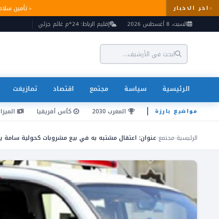
تأمين س
اخر الاخبار
السبت، 8 أغسطس 2026
إقليم الرباط: 24°م غائم جزئي
الرئيسية
سياسة
مجتمع
اقتصاد
تمازيغت
المغرب 2030
كأس أفريقيا
الميزان
مواضيع بارزة
الرئيسية
›
مجتمع
›
عنوان: اعتقال مشتبه به في بيع مشروبات كحولية سامة يؤدي إ