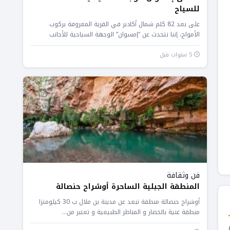
للسياح
على بعد 82 كلم شمال أكادير في القرية المعروفة بركوب
الأمواج، إننا نتحدث عن “إمسوان” الوجهة السياحية للأجانب
والمغاربة، حيث...
5 سنوات قبل
فن وثقافة
المنطقة الجبلية الساحرة أوشراح حنصالة
أوشراح حنصالة منطقة تبعد عن مدينة بن ملال ب 30 كيلومترا
منطقة غنية بالخضار و المناظر الطبيعية و تعتبر من...