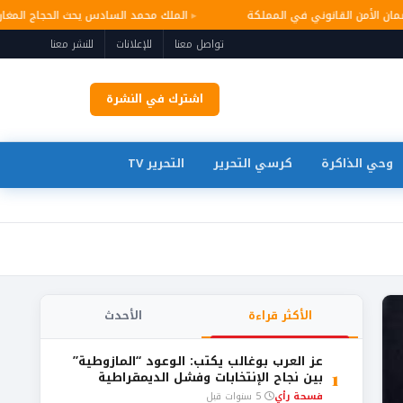
 وضمان الأمن القانوني في المملكة
الملك محمد السادس يحث الحجاج الم
تواصل معنا
للإعلانات
للنشر معنا
اشترك في النشرة
وحي الذاكرة
كرسي التحرير
التحرير TV
الأكثر قراءة
الأحدث
عز العرب بوغالب يكتب: الوعود “المازوطية”
1
بين نجاح الإنتخابات وفشل الديمقراطية
فسحة رأي
5 سنوات قبل