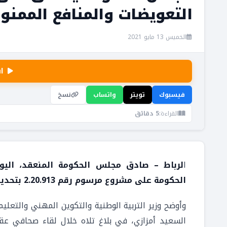
التعويضات والمنافع الممنو
الخميس 13 مايو 2021
ا
فيسبوك
تويتر
واتساب
نسخ
القراءة:
5 دقائق
ا
لرباط – صادق مجلس الحكومة المنعقد، اليوم
الحكومة على مشروع مرسوم رقم 2.20.913 بتحديد التعويضات والمنافع الممنوحة للقضاة خارج الدرجة.
وأوضح وزير التربية الوطنية والتكوين المهني والتعل
السعيد أمزازي، في بلاغ تلاه خلال لقاء صحافي عق