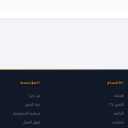
الأقسام
المؤسسة
اقتصاد
من نحن؟
التحرير TV
خط التحرير
الجالية
سياسة الخصوصية
تمازيغت
فريق العمل