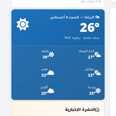
5 سنوات قبل
الرباط — السبت 8 أغسطس
26°
سماء صافية · رطوبة 65%
الدار البيضاء
طنجة
30°
27°
مراكش
فاس
32°
32°
وجدة
أكادير
25°
35°
النشرة الإخبارية