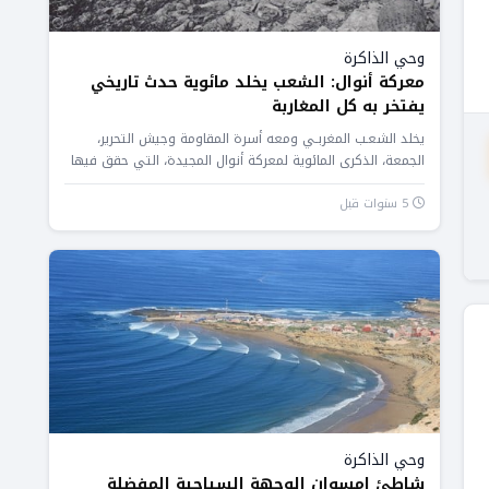
وحي الذاكرة
معركة أنوال: الشعب يخلد مائوية حدث تاريخي
يفتخر به كل المغاربة
يخلد الشعـب المغربـي ومعه أسرة المقاومة وجيش التحرير،
الجمعة، الذكرى المائوية لمعركة أنوال المجيدة، التي حقق فيها
المقاومون والمجاهدون المغاربة...
5 سنوات قبل
وحي الذاكرة
شاطئ إمسوان الوجهة السياحية المفضلة