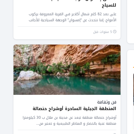
للسياح
على بعد 82 كلم شمال أكادير في القرية المعروفة بركوب
الأمواج، إننا نتحدث عن “إمسوان” الوجهة السياحية للأجانب
والمغاربة، حيث...
5 سنوات قبل
فن وثقافة
المنطقة الجبلية الساحرة أوشراح حنصالة
أوشراح حنصالة منطقة تبعد عن مدينة بن ملال ب 30 كيلومترا
منطقة غنية بالخضار و المناظر الطبيعية و تعتبر من...