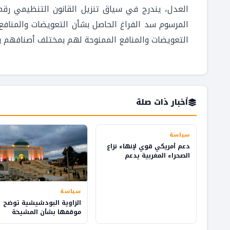
المرسوم سد الفراغ الحاصل بشأن التعويضات والمناف
التعويضات والمنافع الممنوحة لهم بمختلف أصنافهم و
أخبار ذات صلة
سياسة
دعم أمريكي قوي لإنهاء نزاع
الصحراء المغربية يدعم
التنمية والاستثمار
سياسة
الزاوية البودشيشية توضح
موقفها بشأن المشيخة
وإدارة شؤون الطريقة