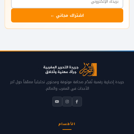
اشتراك مجاني ←
جريدة إخبارية رقمية تُقدّم صحافة موثوقة ومحتوى تحليلياً معمّقاً حول آخر
الأحداث في المغرب والعالم.
الأقسام