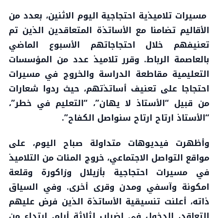
مسيرات تلاميذية احتجاجية اليوم الاثنين، بعدد من
الأقاليم تضامنا مع الأساتذة المتعاقدين الذين تم
تعنيفهم خلال احتجاجاتهم الأسبوع الماضي
بالعاصمة الرباط. وقرر تلاميذ عدد من المؤسسات
التعليمية مقاطعة الدراسة والخروج في مسيرات
احتجاجا على تعنيف أساتذتهم، حيث ردوا شعارات
من قبيل “الأستاذ لا يهان”، “التعليم في خطر”،
“الأستاذ ارتاح ارتاح سنواصل الكفاح”.
وأظهرت فيديوهات متداولة صباح اليوم، على
مواقع التواصل الاجتماعي، خروج المئات من التلاميذ
في مسيرات احتجاجية بأزيلال وزاكورة وقلعة
امكونة وآسفي ومدن وقرى أخرى. وفي السياق
ذاته، أعلنت تنسيقية الأساتذة الذين فرض عليهم
التعاقد، الدخول في إضراب لثلاثة أيام، ابتداء من