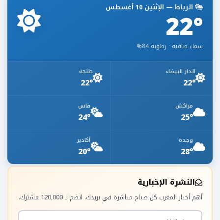
الرباط — الإثنين 10 أغسطس
22°
سماء صافية · رطوبة 84%
الدار البيضاء
طنجة
22°
22°
مراكش
فاس
24°
25°
وجدة
أكادير
20°
28°
النشرة الإخبارية
أهم أخبار المغرب كل صباح مباشرة في بريدك. انضم لـ 120,000 مشترك.