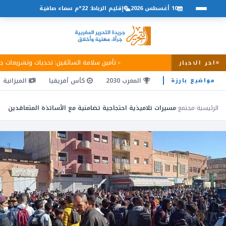
10 أغسطس 2026
إقليم الرباط: 22°م سماء صافية
تأمين سلامة السائقين: تحديات وتشريعات 
اخر الاخبار
المغرب 2030
كأس أفريقيا
الميزانية
مواضيع بارزة
الرئيسية
›
مجتمع
›
مسيرات تلاميذية احتجاجية تضامنية مع الأساتذة المتعاقدين