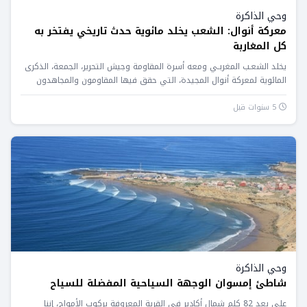
وحي الذاكرة
معركة أنوال: الشعب يخلد مائوية حدث تاريخي يفتخر به
كل المغاربة
يخلد الشعـب المغربـي ومعه أسرة المقاومة وجيش التحرير، الجمعة، الذكرى
المائوية لمعركة أنوال المجيدة، التي حقق فيها المقاومون والمجاهدون
المغاربة...
5 سنوات قبل
وحي الذاكرة
شاطئ إمسوان الوجهة السياحية المفضلة للسياح
على بعد 82 كلم شمال أكادير في القرية المعروفة بركوب الأمواج، إننا